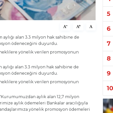
5
6
üm aylığı alan 3.3 milyon hak sahibine de
7
mosyon ödeneceğini duyurdu.
meklilere yönelik verilen promosyonun
8
aylığı alan 3.3 milyon hak sahibine de
9
mosyon ödeneceğini duyurdu.
meklilere yönelik verilen promosyonun
1
i: "Kurumumuzdan aylık alan 12,7 milyon
mize aylık ödemeleri Bankalar aracılığıyla
atandaşlarımıza yönelik promosyon ödemeleri