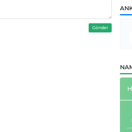
AN
Gönder
NAM
H