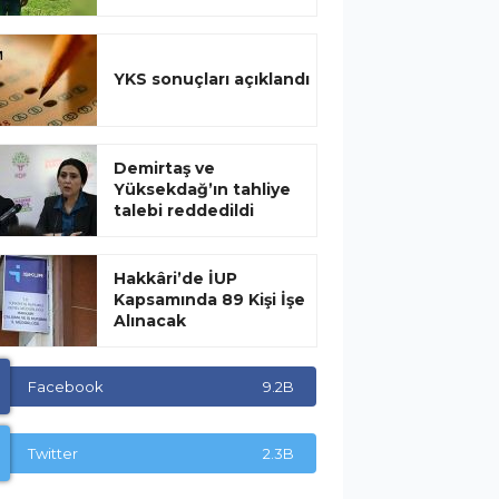
YKS sonuçları açıklandı
Demirtaş ve
Yüksekdağ’ın tahliye
talebi reddedildi
Hakkâri’de İUP
Kapsamında 89 Kişi İşe
Alınacak
Facebook
9.2B
Twitter
2.3B