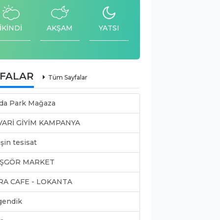
İKİNDİ
AKŞAM
YATSI
YFALAR
Tüm Sayfalar
da Park Mağaza
VARİ GİYİM KAMPANYA
şin tesisat
ŞGÖR MARKET
RA CAFE - LOKANTA
gendik