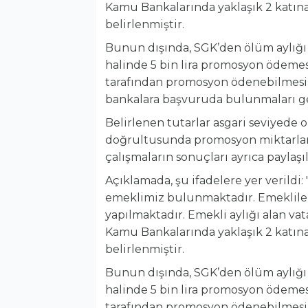
Kamu Bankalarında yaklaşık 2 katına ç
belirlenmiştir.
Bunun dışında, SGK’den ölüm aylığı 
halinde 5 bin lira promosyon ödemes
tarafından promosyon ödenebilmesi i
bankalara başvuruda bulunmaları g
Belirlenen tutarlar asgari seviyede 
doğrultusunda promosyon miktarlarını
çalışmaların sonuçları ayrıca paylaşıl
Açıklamada, şu ifadelere yer verild
emeklimiz bulunmaktadır. Emeklileri
yapılmaktadır. Emekli aylığı alan v
Kamu Bankalarında yaklaşık 2 katına ç
belirlenmiştir.
Bunun dışında, SGK’den ölüm aylığı 
halinde 5 bin lira promosyon ödemes
tarafından promosyon ödenebilmesi i