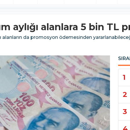
m aylığı alanlara 5 bin TL
ı alanların da promosyon ödemesinden yararlanabileceğ
SIRA
1
2
3
4