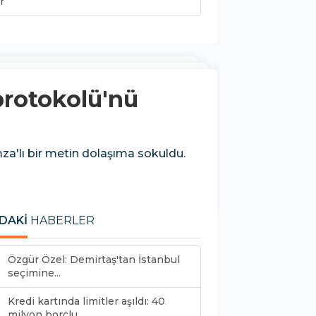
r
protokolü'nü
mza'lı bir metin dolaşıma sokuldu.
DAKİ
HABERLER
Özgür Özel: Demirtaş'tan İstanbul
seçimine...
Kredi kartında limitler aşıldı: 40
milyon borçlu