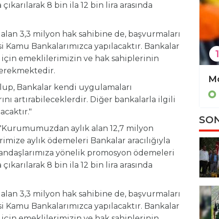
ıkarılarak 8 bin ila 12 bin lira arasında
alan 3,3 milyon hak sahibine de, başvurmaları
i Kamu Bankalarımızca yapılacaktır. Bankalar
1
çin emeklilerimizin ve hak sahiplerinin
erekmektedir.
Altın rekor üstüne rekor kırıyor
Mo
olup, Bankalar kendi uygulamaları
Ekonomi
 artırabileceklerdir. Diğer bankalarla ilgili
acaktır."
SON
i: "Kurumumuzdan aylık alan 12,7 milyon
mize aylık ödemeleri Bankalar aracılığıyla
atandaşlarımıza yönelik promosyon ödemeleri
ıkarılarak 8 bin ila 12 bin lira arasında
alan 3,3 milyon hak sahibine de, başvurmaları
i Kamu Bankalarımızca yapılacaktır. Bankalar
çin emeklilerimizin ve hak sahiplerinin