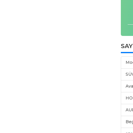
SA
Mo
SÜ
Ava
HO
AU
Be