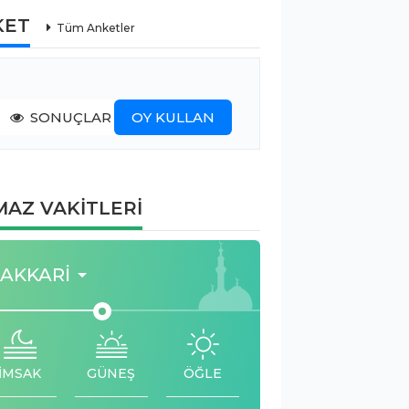
KET
Tüm Anketler
SONUÇLAR
OY KULLAN
AZ VAKİTLERİ
AKKARI
İMSAK
GÜNEŞ
ÖĞLE