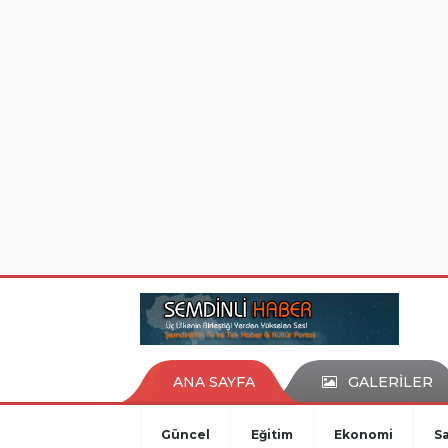
istanbul evden eve nakliyat
eşya depolama
ANA SAYFA
GALERİLER
Güncel
Eğitim
Ekonomi
Sa