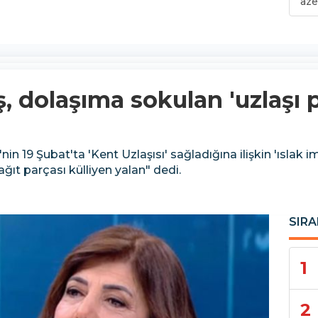
aze
, dolaşıma sokulan 'uzlaşı 
 19 Şubat'ta 'Kent Uzlaşısı' sağladığına ilişkin 'ıslak i
ğıt parçası külliyen yalan" dedi.
SIRA
1
2