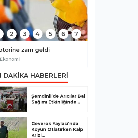
2
3
4
5
6
7
torine zam geldi
Ekonomi
Ekonomi
 DAKİKA HABERLERİ
Şemdinli’de Arıcılar Bal
Sağımı Etkinliğinde...
Geverok Yaylası’nda
Koyun Otlatırken Kalp
Krizi...