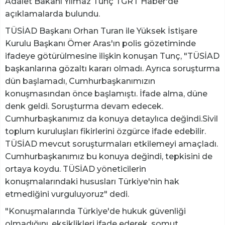
Adalet Bakanı Yılmaz Tunç TGRT Haber'de
açıklamalarda bulundu.
TÜSİAD Başkanı Orhan Turan ile Yüksek İstişare
Kurulu Başkanı Ömer Aras'ın polis gözetiminde
ifadeye götürülmesine ilişkin konuşan Tunç, "TÜSİAD
başkanlarına gözaltı kararı olmadı. Ayrıca soruşturma
dün başlamadı, Cumhurbaşkanımızın
konuşmasından önce başlamıştı. İfade alma, düne
denk geldi. Soruşturma devam edecek.
Cumhurbaşkanımız da konuya detaylıca değindi.Sivil
toplum kuruluşları fikirlerini özgürce ifade edebilir.
TÜSİAD mevcut soruşturmaları etkilemeyi amaçladı.
Cumhurbaşkanımız bu konuya değindi, tepkisini de
ortaya koydu. TÜSİAD yöneticilerin
konuşmalarındaki hususları Türkiye'nin hak
etmediğini vurguluyoruz" dedi.
"Konuşmalarında Türkiye'de hukuk güvenliği
olmadığını, eksiklikleri ifade ederek, somut