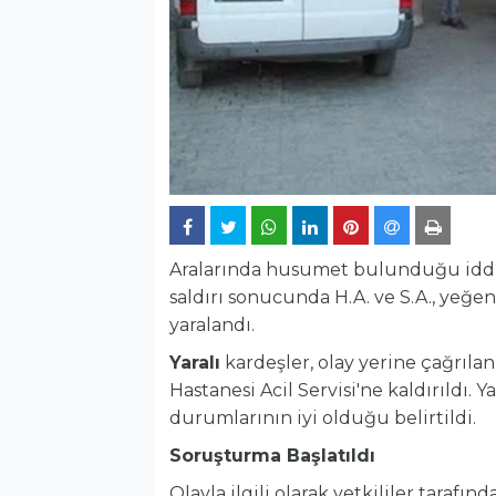
Aralarında husumet bulunduğu iddia e
saldırı sonucunda H.A. ve S.A., yeğenl
yaralandı.
Yaralı
kardeşler, olay yerine çağrılan
Hastanesi Acil Servisi'ne kaldırıldı. Y
durumlarının iyi olduğu belirtildi.
Soruşturma Başlatıldı
Olayla ilgili olarak yetkililer tarafı