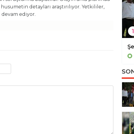
husumetin detayları araştırılıyor. Yetkililer,
a devam ediyor.
1
Diyarbakır'da kadın cinayeti
Güncel
SON