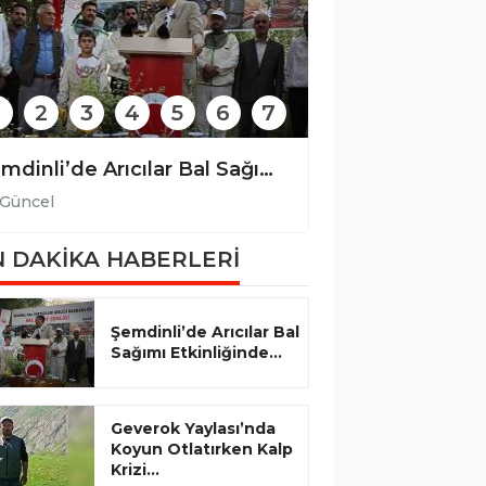
2
3
4
5
6
7
Şemdinli’de Arıcılar Bal Sağımı Etkinliğinde Bir Araya Geldi
Güncel
Güncel
 DAKİKA HABERLERİ
Şemdinli’de Arıcılar Bal
Sağımı Etkinliğinde...
Geverok Yaylası’nda
Koyun Otlatırken Kalp
Krizi...