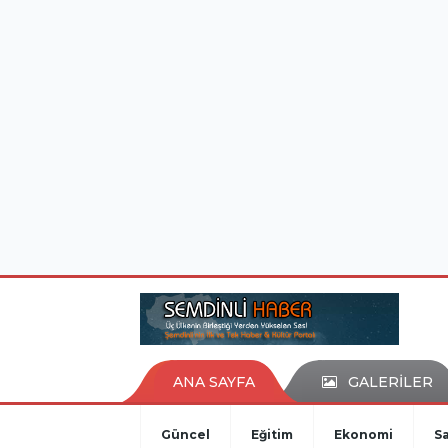
istanbul evden eve nakliyat
eşya depolama
ANA SAYFA
GALERİLER
Güncel
Eğitim
Ekonomi
Sa