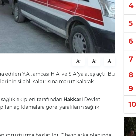
4
5
6
7
8
dilen Y.A., amcası H.A. ve S.A.'ya ateş açtı. Bu
erinin silahlı saldırısına maruz kalarak
9
 sağlık ekipleri tarafından
Hakkari
Devlet
1
apılan açıklamalara göre, yaralıların sağlık
ndan soruşturma başlatıldı. Olayın arka planında