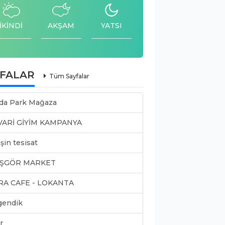
İKİNDİ
AKŞAM
YATSI
YFALAR
Tüm Sayfalar
da Park Mağaza
VARİ GİYİM KAMPANYA
şin tesisat
ŞGÖR MARKET
RA CAFE - LOKANTA
gendik
r