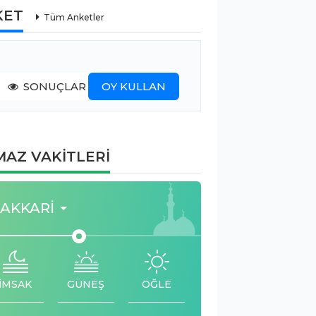
KET
Tüm Anketler
SONUÇLAR
OY KULLAN
AZ VAKİTLERİ
AKKARI
İMSAK
GÜNEŞ
ÖĞLE