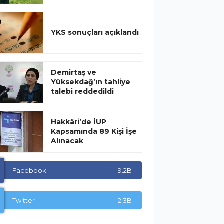
YKS sonuçları açıklandı
Demirtaş ve
Yüksekdağ’ın tahliye
talebi reddedildi
Hakkâri’de İUP
Kapsamında 89 Kişi İşe
Alınacak
Facebook
9.2B
Twitter
2.3B