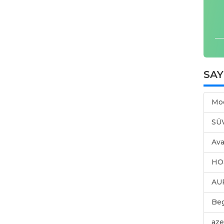
SA
Mo
SÜ
Ava
HO
AU
Be
aze