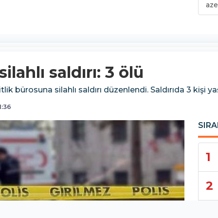
aze
lahlı saldırı: 3 ölü
k bürosuna silahlı saldırı düzenlendi. Saldırıda 3 kişi yaşa
1:36
SIRA
1
2
3