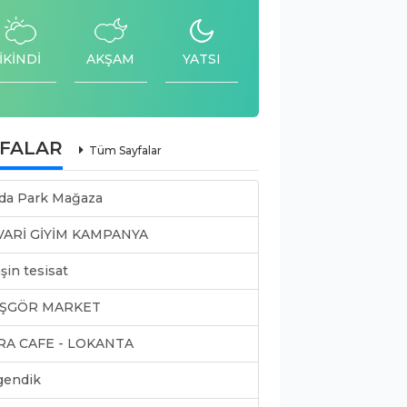
İKİNDİ
AKŞAM
YATSI
YFALAR
Tüm Sayfalar
da Park Mağaza
VARİ GİYİM KAMPANYA
şin tesisat
ŞGÖR MARKET
RA CAFE - LOKANTA
gendik