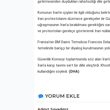
getirmesinden duydukları rahatsızlığı dile geti
Konunun İran'ın içişleri ile ilgili olduğunu be
İran protestolarını düzmece gerekçeler ile Güv
uğraşmasının İran'a bırakılması gerektiğini 
ve protestoları gerekçe göstererek İran nükle
Fransa'nın BM Daimi Temsilcisi Francois Delatt
temelinde barışçı bir diyalog kurulmasının yol
Güvenlik Konseyi toplantısında söz alan İran
İran'a karşı tavrını sert bir dille eleştirdi. 
kullandığını söyledi.
(DHA)
YORUM EKLE
Adınız Soyadınız