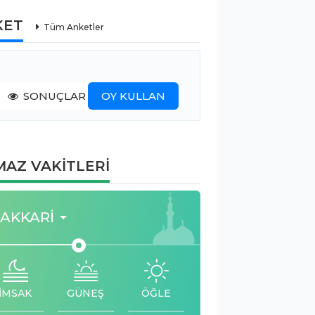
KET
Tüm Anketler
SONUÇLAR
OY KULLAN
AZ VAKİTLERİ
AKKARI
İMSAK
GÜNEŞ
ÖĞLE