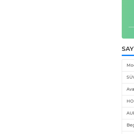
SA
Mo
SÜ
Ava
HO
AU
Be