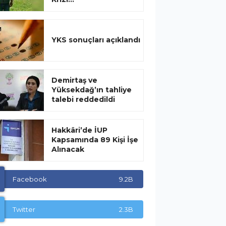
YKS sonuçları açıklandı
Demirtaş ve
Yüksekdağ’ın tahliye
talebi reddedildi
Hakkâri’de İUP
Kapsamında 89 Kişi İşe
Alınacak
Facebook
9.2B
Twitter
2.3B