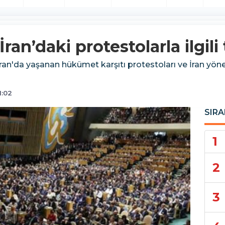
an’daki protestolarla ilgili
ran'da yaşanan hükümet karşıtı protestoları ve İran yön
1:02
SIRA
1
2
3