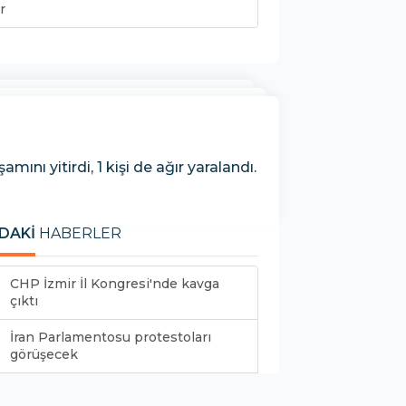
r
mını yitirdi, 1 kişi de ağır yaralandı.
DAKİ
HABERLER
CHP İzmir İl Kongresi'nde kavga
çıktı
İran Parlamentosu protestoları
görüşecek
'Yunanistan’da askerler NATO