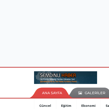
istanbul evden eve nakliyat
eşya depolama
ANA SAYFA
GALERİLER
Güncel
Eğitim
Ekonomi
Sa