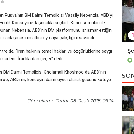
rdi.
lirten Rusya'nın BM Daimi Temsilcisi Vassily Nebenzia, ABD'yi
enlik Konseyi'ne taşımakla suçladı. Kendi sorunları ile
savunan Nebenzia, ABD'nin BM platformunu istismar ettiğini
1
er anlaşmasının altını oymaya çalıştığını savundu.
Diyarbakır'da kadın cinayeti
re de, "İran halkının temel hakları ve özgürlüklerine saygı
u sadece İranlılardan geçer" dedi.
Güncel
'ın BM Daimi Temsilcisi Gholamali Khoshroo da ABD'nin
SON
Khoshroo, ABD'nin, konseyin daimi üyesi olarak gücünü kötüye
Güncelleme Tarihi: 08 Ocak 2018, 09:14