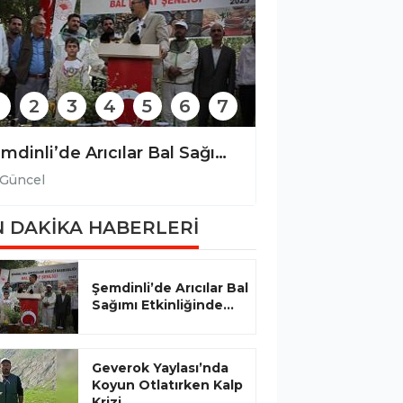
2
3
4
5
6
7
Şemdinli’de Arıcılar Bal Sağımı Etkinliğinde Bir Araya Geldi
Güncel
Güncel
 DAKİKA HABERLERİ
Şemdinli’de Arıcılar Bal
Sağımı Etkinliğinde...
Geverok Yaylası’nda
Koyun Otlatırken Kalp
Krizi...