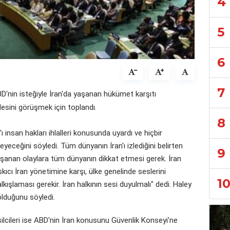
4
5
6
7
BD'nin isteğiyle İran'da yaşanan hükümet karşıtı
esini görüşmek için toplandı.
8
ı insan hakları ihlalleri konusunda uyardı ve hiçbir
ceğini söyledi. Tüm dünyanın İran'ı izlediğini belirten
9
yaşanan olaylara tüm dünyanın dikkat etmesi gerek. İran
skıcı İran yönetimine karşı, ülke genelinde seslerini
1
lkışlaması gerekir. İran halkının sesi duyulmalı" dedi. Haley
 olduğunu söyledi.
lcileri ise ABD'nin İran konusunu Güvenlik Konseyi'ne