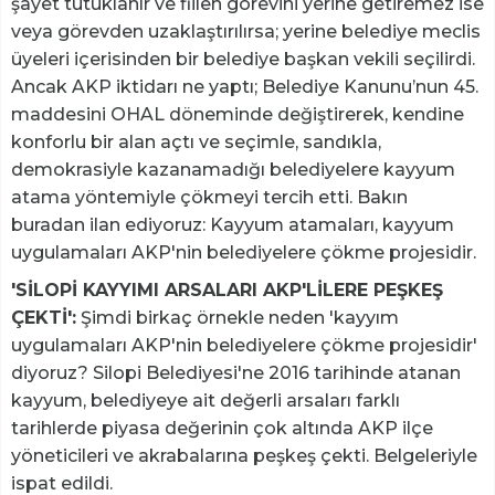
şayet tutuklanır ve fiilen görevini yerine getiremez ise
veya görevden uzaklaştırılırsa; yerine belediye meclis
üyeleri içerisinden bir belediye başkan vekili seçilirdi.
Ancak AKP iktidarı ne yaptı; Belediye Kanunu’nun 45.
maddesini OHAL döneminde değiştirerek, kendine
konforlu bir alan açtı ve seçimle, sandıkla,
demokrasiyle kazanamadığı belediyelere kayyum
atama yöntemiyle çökmeyi tercih etti. Bakın
buradan ilan ediyoruz: Kayyum atamaları, kayyum
uygulamaları AKP'nin belediyelere çökme projesidir.
'SİLOPİ KAYYIMI ARSALARI AKP'LİLERE PEŞKEŞ
ÇEKTİ':
Şimdi birkaç örnekle neden 'kayyım
uygulamaları AKP'nin belediyelere çökme projesidir'
diyoruz? Silopi Belediyesi'ne 2016 tarihinde atanan
kayyum, belediyeye ait değerli arsaları farklı
tarihlerde piyasa değerinin çok altında AKP ilçe
yöneticileri ve akrabalarına peşkeş çekti. Belgeleriyle
ispat edildi.