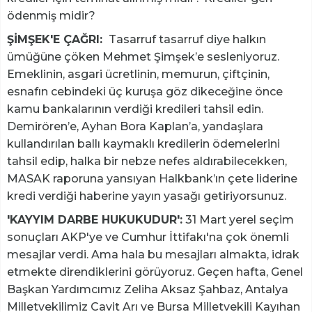
ödenmiş midir?
ŞİMŞEK'E ÇAĞRI:
Tasarruf tasarruf diye halkın
ümüğüne çöken Mehmet Şimşek’e sesleniyoruz.
Emeklinin, asgari ücretlinin, memurun, çiftçinin,
esnafın cebindeki üç kuruşa göz dikeceğine önce
kamu bankalarının verdiği kredileri tahsil edin.
Demirören’e, Ayhan Bora Kaplan’a, yandaşlara
kullandırılan ballı kaymaklı kredilerin ödemelerini
tahsil edip, halka bir nebze nefes aldırabilecekken,
MASAK raporuna yansıyan Halkbank’ın çete liderine
kredi verdiği haberine yayın yasağı getiriyorsunuz.
'KAYYIM DARBE HUKUKUDUR':
31 Mart yerel seçim
sonuçları AKP'ye ve Cumhur İttifakı'na çok önemli
mesajlar verdi. Ama hala bu mesajları almakta, idrak
etmekte direndiklerini görüyoruz. Geçen hafta, Genel
Başkan Yardımcımız Zeliha Aksaz Şahbaz, Antalya
Milletvekilimiz Cavit Arı ve Bursa Milletvekili Kayıhan