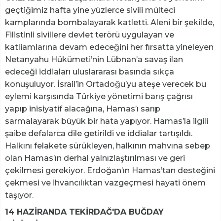
geçtiğimiz hafta yine yüzlerce sivili mülteci
kamplarında bombalayarak katletti. Aleni bir şekilde,
Filistinli sivillere devlet terörü uygulayan ve
katliamlarına devam edeceğini her fırsatta yineleyen
Netanyahu Hükümeti’nin Lübnan’a savaş ilan
edeceği iddiaları uluslararası basında sıkça
konuşuluyor. İsrail’in Ortadoğu’yu ateşe verecek bu
eylemi karşısında Türkiye yönetimi barış çağrısı
yapıp inisiyatif alacağına, Hamas’ı sarıp
sarmalayarak büyük bir hata yapıyor. Hamas’la ilgili
şaibe defalarca dile getirildi ve iddialar tartışıldı.
Halkını felakete sürükleyen, halkının mahvına sebep
olan Hamas’ın derhal yalnızlaştırılması ve geri
çekilmesi gerekiyor. Erdoğan’ın Hamas’tan desteğini
çekmesi ve ihvancılıktan vazgeçmesi hayati önem
taşıyor.
14 HAZİRANDA TEKİRDAĞ'DA BUĞDAY