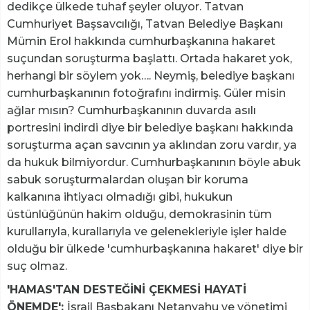
dedikçe ülkede tuhaf şeyler oluyor. Tatvan
Cumhuriyet Başsavcılığı, Tatvan Belediye Başkanı
Mümin Erol hakkında cumhurbaşkanına hakaret
suçundan soruşturma başlattı. Ortada hakaret yok,
herhangi bir söylem yok…. Neymiş, belediye başkanı
cumhurbaşkanının fotoğrafını indirmiş. Güler misin
ağlar mısın? Cumhurbaşkanının duvarda asılı
portresini indirdi diye bir belediye başkanı hakkında
soruşturma açan savcının ya aklından zoru vardır, ya
da hukuk bilmiyordur. Cumhurbaşkanının böyle abuk
sabuk soruşturmalardan oluşan bir koruma
kalkanına ihtiyacı olmadığı gibi, hukukun
üstünlüğünün hakim olduğu, demokrasinin tüm
kurullarıyla, kurallarıyla ve gelenekleriyle işler halde
olduğu bir ülkede 'cumhurbaşkanına hakaret' diye bir
suç olmaz.
'HAMAS'TAN DESTEĞİNİ ÇEKMESİ HAYATİ
ÖNEMDE':
İsrail Başbakanı Netanyahu ve yönetimi