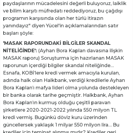
paydaşlarının mücadelesini değerli buluyoruz, laiklik
ve bilim karşıtı müfredatı reddediyoruz, bu çağdışı
programın karşısında olan her türlü itirazın
yanındayız" diyen Yücel'in açıklamalarından satır
başları şöyle:
'MASAK RAPORUNDAKİ BİLGİLER SKANDAL
NİTELİĞİNDE':
(Ayhan Bora Kaplan davasına ilişkin
MASAK raporu) Soruşturma için hazırlanan MASAK
raporunun içerdiği bilgiler skandal niteliğinde…
Esnafa, KOBİ’lere kredi vermek amacıyla kurulan,
adında halk olan Halkbank, verdiği kredilerle Ayhan
Bora Kaplan’ı mafya lideri olma yolunda destekleyen
bir banka olarak tarihe geçmiştir. Halkbank, Ayhan
Bora Kaplan’ın kurmuş olduğu çeşitli paravan
şirketlere 2020-2021-2022 yılında 550 milyon TL
kredi vermiş. Bugünkü döviz kuru üzerinden
güncellersek yaklaşık 1 milyar 550 milyon lira… Bu
krediler için teminat alınmış mıdır? Krediler geri