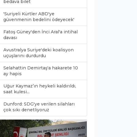
bedava bilet
'Suriyeli Kürtler ABD'ye
güvenmenin bedelini ödeyecek'
Fatoş Güney'den İnci Aral'a intihal
davası
Avustralya Suriye'deki koalisyon
uçuşlarını durdurdu
Selahattin Demirtaş'a hakarete 10
ay hapis
Uğur Kaymaz’ın heykeli kaldırıldı,
saat kulesi...
Dunford: SDG'ye verilen silahları
0
çok sıkı denetliyoruz