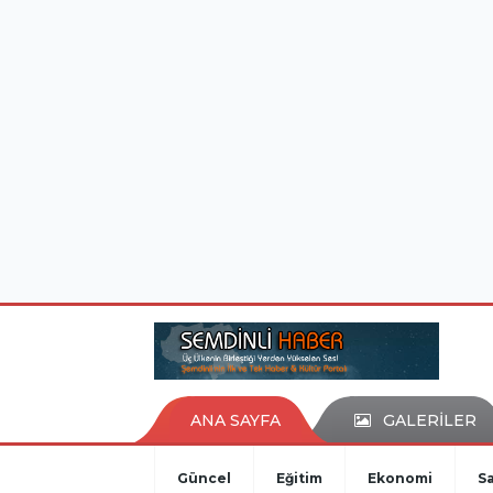
istanbul evden eve nakliyat
eşya depolama
ANA SAYFA
GALERİLER
Güncel
Eğitim
Ekonomi
Sa