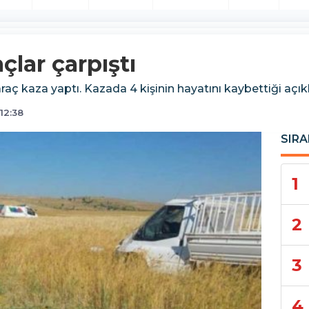
açlar çarpıştı
araç kaza yaptı. Kazada 4 kişinin hayatını kaybettiği açık
12:38
SIRA
1
2
3
4