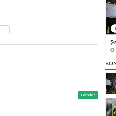
1
Diyarbakır'da kadın cinayeti
Güncel
SON
Gönder