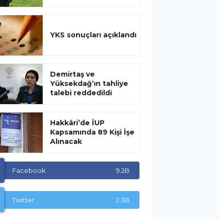
YKS sonuçları açıklandı
Demirtaş ve
Yüksekdağ’ın tahliye
talebi reddedildi
Hakkâri’de İUP
Kapsamında 89 Kişi İşe
Alınacak
Facebook
9.2B
Twitter
2.3B