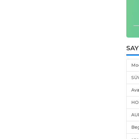
SA
Mo
SÜ
Ava
HO
AU
Be