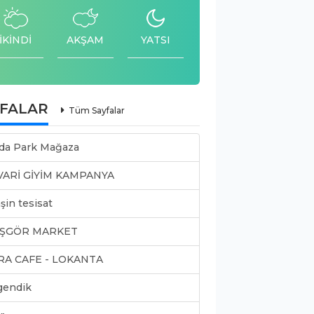
İKİNDİ
AKŞAM
YATSI
YFALAR
Tüm Sayfalar
da Park Mağaza
VARİ GİYİM KAMPANYA
şin tesisat
ŞGÖR MARKET
RA CAFE - LOKANTA
gendik