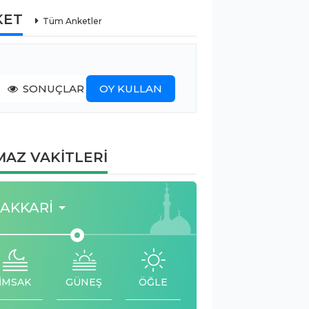
KET
Tüm Anketler
SONUÇLAR
OY KULLAN
AZ VAKİTLERİ
AKKARI
İMSAK
GÜNEŞ
ÖĞLE