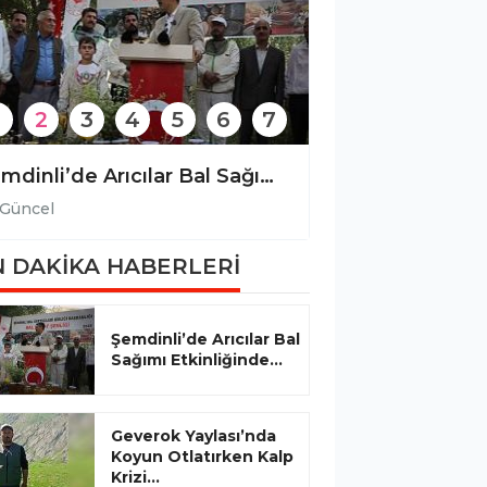
2
3
4
5
6
7
Şemdinli’de Arıcılar Bal Sağımı Etkinliğinde Bir Araya Geldi
Güncel
Güncel
 DAKİKA HABERLERİ
Şemdinli’de Arıcılar Bal
Sağımı Etkinliğinde...
Geverok Yaylası’nda
Koyun Otlatırken Kalp
Krizi...