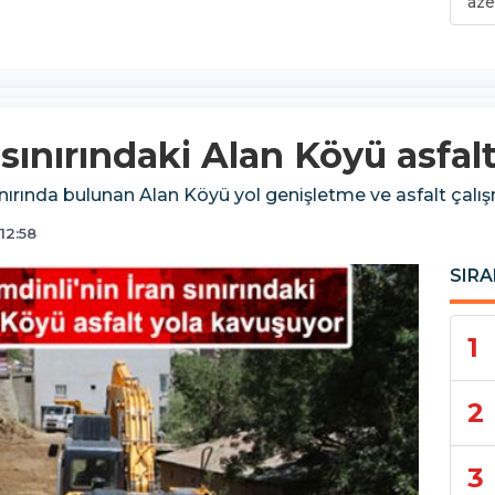
aze
 sınırındaki Alan Köyü asfal
sınırında bulunan Alan Köyü yol genişletme ve asfalt çalışm
12:58
SIRA
1
2
3