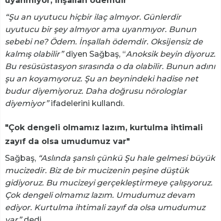
uyanmıyor, inşallah ödemdir”
“Şu an uyutucu hiçbir ilaç almıyor. Günlerdir
uyutucu bir şey almıyor ama uyanmıyor. Bunun
sebebi ne? Ödem. İnşallah ödemdir. Oksijensiz de
kalmış olabilir”
diyen Sağbaş, “
Anoksik beyin diyoruz.
Bu resüsüstasyon sırasında o da olabilir. Bunun adını
şu an koyamıyoruz. Şu an beynindeki hadise net
budur diyemiyoruz. Daha doğrusu nörologlar
diyemiyor”
ifadelerini kullandı.
"Çok dengeli olmamız lazım, kurtulma ihtimali
zayıf da olsa umudumuz var"
Sağbaş,
“Aslında şanslı çünkü Şu hale gelmesi büyük
mucizedir. Biz de bir mucizenin peşine düştük
gidiyoruz. Bu mucizeyi gerçekleştirmeye çalışıyoruz.
Çok dengeli olmamız lazım. Umudumuz devam
ediyor. Kurtulma ihtimali zayıf da olsa umudumuz
var”
dedi.