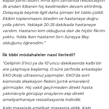
kapalı yanıtı aldım. Ama aynı zamanda resüsitasyon
ilk andan itibaren hiç kesilmeden devam ettirilmiş.
Dolayısıyla beyinle ilgili daha iyimser bir tablo çizildi.
Ekibin toplanmasını istedim ve hastaneye doğru
yolla çıktım. Yaklaşık 20-25 dakikada hastaneye
vardım. Hastanın kim olduğuna dair de hiçbir fikrim
yoktu. Yolda iken hastanın Sırrı Süreyya Bey
olduğunu öğrendim.”
İlk tıbbi müdahaleler nasıl ilerledi?
"Gelişinin 5’inci ya da 10’uncu dakikasında kalbi bir
ara çalışmaya başlamış. O süre zarfında arkadaşlar
EKO (Kalp ultrasonu) yapmışlar. EKO’da aort
kısmında diseksiyon flebini (yırtık emareleri)
görmüşler. Hiç vakit geçirmeden direkt hasta
yakınlarıyla görüşüp onaylarını alıp direkt
ameliyathaneye resüsitasyonla indirdik.
Kalp masajıyla ameliyat masasına aldık. Kalp