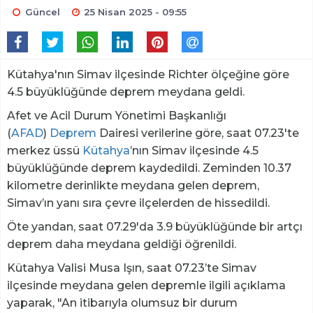
Güncel
25 Nisan 2025 - 09:55
Kütahya'nın Simav ilçesinde Richter ölçeğine göre
4.5 büyüklüğünde deprem meydana geldi.
Afet ve Acil Durum Yönetimi Başkanlığı
(
AFAD
)
Deprem
Dairesi verilerine göre, saat 07.23'te
merkez üssü
Kütahya
’nın Simav ilçesinde 4.5
büyüklüğünde deprem kaydedildi. Zeminden 10.37
kilometre derinlikte meydana gelen deprem,
Simav’ın yanı sıra çevre ilçelerden de hissedildi.
Öte yandan, saat 07.29'da 3.9 büyüklüğünde bir artçı
deprem daha meydana geldiği öğrenildi.
Kütahya Valisi Musa Işın, saat 07.23’te Simav
ilçesinde meydana gelen depremle ilgili açıklama
yaparak, "An itibarıyla olumsuz bir durum