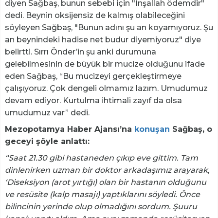
diyen Sağbaş, bunun sebebi için "İnşallah ödemdir"
dedi. Beynin oksijensiz de kalmış olabileceğini
söyleyen Sağbaş, "Bunun adını şu an koyamıyoruz. Şu
an beynindeki hadise net budur diyemiyoruz" diye
belirtti. Sırrı Önder’in şu anki durumuna
gelebilmesinin de büyük bir mucize olduğunu ifade
eden Sağbaş, “Bu mucizeyi gerçekleştirmeye
çalışıyoruz. Çok dengeli olmamız lazım. Umudumuz
devam ediyor. Kurtulma ihtimali zayıf da olsa
umudumuz var” dedi.
Mezopotamya Haber Ajansı’na
konuşan
Sağbaş, o
geceyi şöyle anlattı:
“Saat 21.30 gibi hastaneden çıkıp eve gittim. Tam
dinlenirken uzman bir doktor arkadaşımız arayarak,
‘Diseksiyon (arot yırtığı) olan bir hastanın olduğunu
ve resüsite (kalp masajı) yaptıklarını söyledi. Önce
bilincinin yerinde olup olmadığını sordum. Şuuru