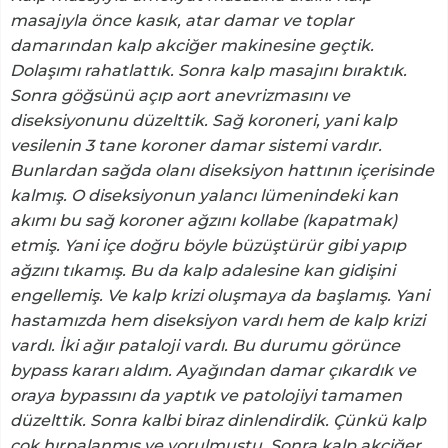
masajıyla önce kasık, atar damar ve toplar
damarından kalp akciğer makinesine geçtik.
Dolaşımı rahatlattık. Sonra kalp masajını bıraktık.
Sonra göğsünü açıp aort anevrizmasını ve
diseksiyonunu düzelttik. Sağ koroneri, yani kalp
vesilenin 3 tane koroner damar sistemi vardır.
Bunlardan sağda olanı diseksiyon hattının içerisinde
kalmış. O diseksiyonun yalancı lümenindeki kan
akımı bu sağ koroner ağzını kollabe (kapatmak)
etmiş. Yani içe doğru böyle büzüştürür gibi yapıp
ağzını tıkamış. Bu da kalp adalesine kan gidişini
engellemiş. Ve kalp krizi oluşmaya da başlamış. Yani
hastamızda hem diseksiyon vardı hem de kalp krizi
vardı. İki ağır pataloji vardı. Bu durumu görünce
bypass kararı aldım. Ayağından damar çıkardık ve
oraya bypassını da yaptık ve patolojiyi tamamen
düzelttik. Sonra kalbi biraz dinlendirdik. Çünkü kalp
çok hırpalanmış ve yorulmuştu. Sonra kalp akciğer