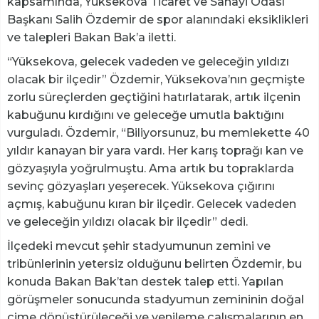
kapsamında, Yüksekova Ticaret ve Sanayi Odası
Başkanı Salih Özdemir de spor alanındaki eksiklikleri
ve talepleri Bakan Bak’a iletti.
“Yüksekova, gelecek vadeden ve geleceğin yıldızı
olacak bir ilçedir” Özdemir, Yüksekova’nın geçmişte
zorlu süreçlerden geçtiğini hatırlatarak, artık ilçenin
kabuğunu kırdığını ve geleceğe umutla baktığını
vurguladı. Özdemir, “Biliyorsunuz, bu memlekette 40
yıldır kanayan bir yara vardı. Her karış toprağı kan ve
gözyaşıyla yoğrulmuştu. Ama artık bu topraklarda
sevinç gözyaşları yeşerecek. Yüksekova çığırını
açmış, kabuğunu kıran bir ilçedir. Gelecek vadeden
ve geleceğin yıldızı olacak bir ilçedir” dedi.
İlçedeki mevcut şehir stadyumunun zemini ve
tribünlerinin yetersiz olduğunu belirten Özdemir, bu
konuda Bakan Bak’tan destek talep etti. Yapılan
görüşmeler sonucunda stadyumun zemininin doğal
çime dönüştürüleceği ve yenileme çalışmalarının en