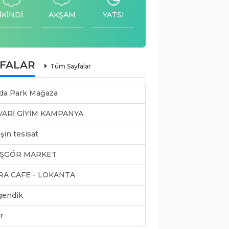
İKİNDİ
AKŞAM
YATSI
YFALAR
Tüm Sayfalar
da Park Mağaza
VARİ GİYİM KAMPANYA
şin tesisat
ŞGÖR MARKET
RA CAFE - LOKANTA
gendik
r