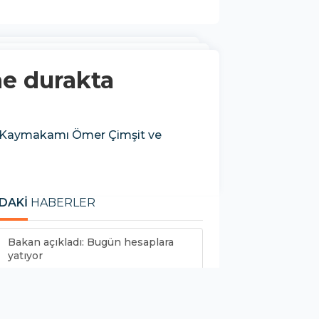
ne durakta
va Kaymakamı Ömer Çimşit ve
DAKİ
HABERLER
Bakan açıkladı: Bugün hesaplara
yatıyor
DEM Parti Şemdinli’de seçim
çalışmalarına...