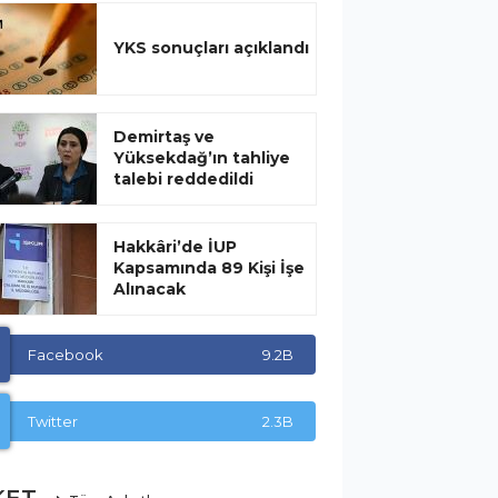
YKS sonuçları açıklandı
Demirtaş ve
Yüksekdağ’ın tahliye
talebi reddedildi
Hakkâri’de İUP
Kapsamında 89 Kişi İşe
Alınacak
Facebook
9.2B
Twitter
2.3B
KET