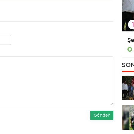
1
Diyarbakır'da kadın cinayeti
Güncel
SON
Gönder