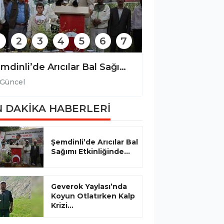
2
3
4
5
6
7
Şemdinli’de Arıcılar Bal Sağımı Etkinliğinde Bir Araya Geldi
Güncel
Güncel
 DAKİKA HABERLERİ
Şemdinli’de Arıcılar Bal
Sağımı Etkinliğinde...
Geverok Yaylası’nda
Koyun Otlatırken Kalp
Krizi...