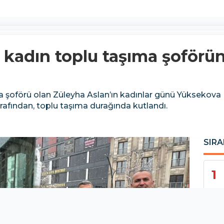
k kadın toplu taşıma şoförü
ıma şoförü olan Züleyha Aslan’ın kadınlar günü Yükseko
arafından, toplu taşıma durağında kutlandı.
SIRA
1
2