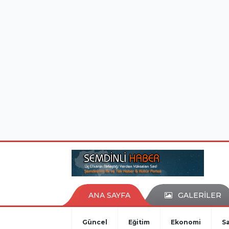
istanbul evden eve nakliyat
eşya depolama
ANA SAYFA
GALERİLER
Güncel
Eğitim
Ekonomi
Sa