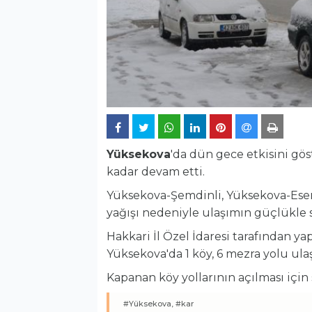
Yüksekova
'da dün gece etkisini gö
kadar devam etti.
Yüksekova-Şemdinli, Yüksekova-Ese
yağışı nedeniyle ulaşımın güçlükle s
Hakkari İl Özel İdaresi tarafından y
Yüksekova'da 1 köy, 6 mezra yolu ul
Kapanan köy yollarının açılması için 
#Yüksekova,
#kar