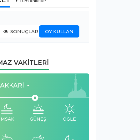
Tüm Anketler
SONUÇLAR
OY KULLAN
AZ VAKİTLERİ
AKKARI
İMSAK
GÜNEŞ
ÖĞLE