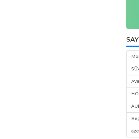
SA
Mo
SÜ
Ava
HO
AU
Be
aze