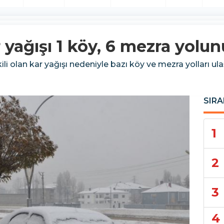
yağışı 1 köy, 6 mezra yolun
li olan kar yağışı nedeniyle bazı köy ve mezra yolları ul
SIRA
1
2
3
4