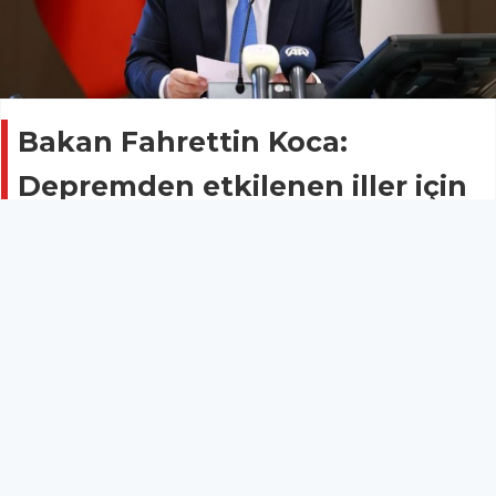
Bakan Fahrettin Koca:
Depremden etkilenen iller için
12 bin 700 atama yapılacak
Sağlık
11 Mart 2023 - 11:00
Sağlık Bakanı Fahrettin Koca, depremde etkilenen 10
il için 12 bin 700 atama yapılacağını duyurdu.
Sağlık Bakanı Fahrettin Koca, "Depremin etkilediği
Adana, Adıyaman, Diyarbakır, Gaziantep, Hatay,
Maraş, Kilis, Malatya, Osmaniye, Şanlıurfa için 71 ilden