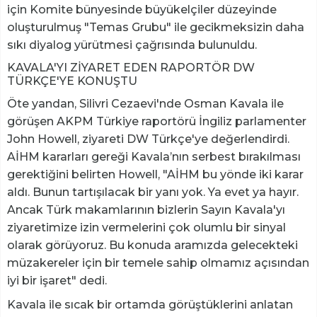
için Komite bünyesinde büyükelçiler düzeyinde
oluşturulmuş "Temas Grubu" ile gecikmeksizin daha
sıkı diyalog yürütmesi çağrısında bulunuldu.
KAVALA'YI ZİYARET EDEN RAPORTÖR DW
TÜRKÇE'YE KONUŞTU
Öte yandan, Silivri Cezaevi'nde Osman Kavala ile
görüşen AKPM Türkiye raportörü İngiliz parlamenter
John Howell, ziyareti DW Türkçe'ye değerlendirdi.
AİHM kararları gereği Kavala’nın serbest bırakılması
gerektiğini belirten Howell, "AİHM bu yönde iki karar
aldı. Bunun tartışılacak bir yanı yok. Ya evet ya hayır.
Ancak Türk makamlarının bizlerin Sayın Kavala'yı
ziyaretimize izin vermelerini çok olumlu bir sinyal
olarak görüyoruz. Bu konuda aramızda gelecekteki
müzakereler için bir temele sahip olmamız açısından
iyi bir işaret" dedi.
Kavala ile sıcak bir ortamda görüştüklerini anlatan