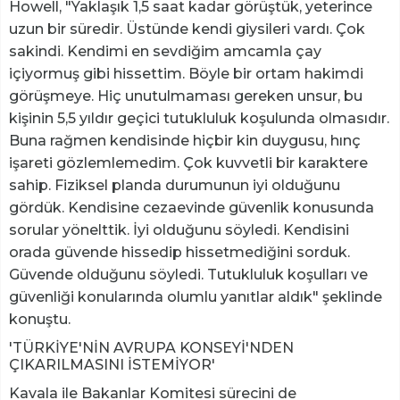
Howell, "Yaklaşık 1,5 saat kadar görüştük, yeterince
uzun bir süredir. Üstünde kendi giysileri vardı. Çok
sakindi. Kendimi en sevdiğim amcamla çay
içiyormuş gibi hissettim. Böyle bir ortam hakimdi
görüşmeye. Hiç unutulmaması gereken unsur, bu
kişinin 5,5 yıldır geçici tutukluluk koşulunda olmasıdır.
Buna rağmen kendisinde hiçbir kin duygusu, hınç
işareti gözlemlemedim. Çok kuvvetli bir karaktere
sahip. Fiziksel planda durumunun iyi olduğunu
gördük. Kendisine cezaevinde güvenlik konusunda
sorular yönelttik. İyi olduğunu söyledi. Kendisini
orada güvende hissedip hissetmediğini sorduk.
Güvende olduğunu söyledi. Tutukluluk koşulları ve
güvenliği konularında olumlu yanıtlar aldık" şeklinde
konuştu.
'TÜRKİYE'NİN AVRUPA KONSEYİ'NDEN
ÇIKARILMASINI İSTEMİYOR'
Kavala ile Bakanlar Komitesi sürecini de