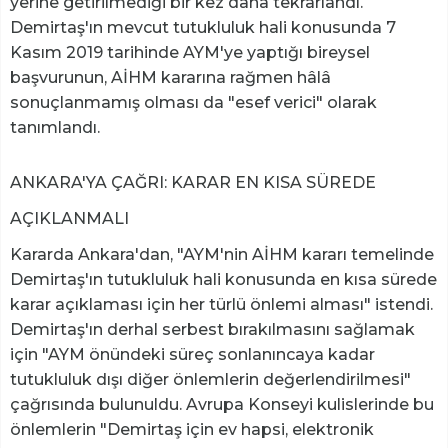
yerine getirilmediği bir kez daha tekrarlandı.
Demirtaş'ın mevcut tutukluluk hali konusunda 7
Kasım 2019 tarihinde AYM'ye yaptığı bireysel
başvurunun, AİHM kararına rağmen hâlâ
sonuçlanmamış olması da "esef verici" olarak
tanımlandı.
ANKARA'YA ÇAĞRI: KARAR EN KISA SÜREDE
AÇIKLANMALI
Kararda Ankara'dan, "AYM'nin AİHM kararı temelinde
Demirtaş'ın tutukluluk hali konusunda en kısa sürede
karar açıklaması için her türlü önlemi alması" istendi.
Demirtaş'ın derhal serbest bırakılmasını sağlamak
için "AYM önündeki süreç sonlanıncaya kadar
tutukluluk dışı diğer önlemlerin değerlendirilmesi"
çağrısında bulunuldu. Avrupa Konseyi kulislerinde bu
önlemlerin "Demirtaş için ev hapsi, elektronik