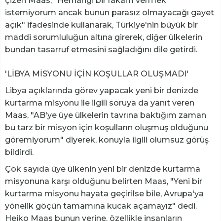
çizen Maas, "Herhangi bir rakam vermek
istemiyorum ancak bunun parasız olmayacağı gayet
açık" ifadesinde kullanarak, Türkiye'nin büyük bir
maddi sorumluluğun altına girerek, diğer ülkelerin
bundan tasarruf etmesini sağladığını dile getirdi.
'LİBYA MİSYONU İÇİN KOŞULLAR OLUŞMADI'
Libya açıklarında görev yapacak yeni bir denizde
kurtarma misyonu ile ilgili soruya da yanıt veren
Maas, "AB'ye üye ülkelerin tavrına baktığım zaman
bu tarz bir misyon için koşulların oluşmuş olduğunu
göremiyorum" diyerek, konuyla ilgili olumsuz görüş
bildirdi.
Çok sayıda üye ülkenin yeni bir denizde kurtarma
misyonuna karşı olduğunu belirten Maas, "Yeni bir
kurtarma misyonu hayata geçirilse bile, Avrupa'ya
yönelik göçün tamamına kucak açamayız" dedi.
Heiko Maas bunun yerine, özellikle insanların