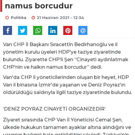
namus borcudur
Politika
21 Haziran 2021 - 12:34
Van CHP İl Başkanı Sıracettin Bedirhanoğlu ve il
yönetim kurulu üyeleri HDP'ye taziye ziyaretinde
bulundu. Ziyarette CHP’li Şen “Cinayeti aydınlatmak
CHP'nin ve halkın namus borcudur” dedi.
Van'da CHP il yöneticilerinden oluşan bir heyet, HDP
Van il binasına İzmir'de yaşanan ve Deniz Poyraz'ın
öldürüldüğü saldırıyla ilgili taziye ziyaretinde bulundu.
‘DENİZ POYRAZ CİNAYETİ ORGANİZEDİR’
Ziyaret sırasında CHP Van İl Yöneticisi Cemal Şen,
ülkede hukukun tamamen ayaklar altına alındığını ve
yargının bağımlı hale getirildiğini söyledi. Türkiye'nin