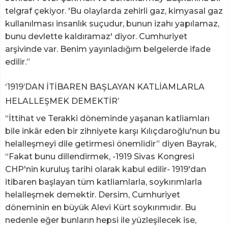
telgraf çekiyor. 'Bu olaylarda zehirli gaz, kimyasal gaz
kullanılması insanlık suçudur, bunun izahı yapılamaz,
bunu devlette kaldıramaz' diyor. Cumhuriyet
arşivinde var. Benim yayınladığım belgelerde ifade
edilir.”
‘1919’DAN İTİBAREN BAŞLAYAN KATLİAMLARLA
HELALLEŞMEK DEMEKTİR’
“İttihat ve Terakki döneminde yaşanan katliamları
bile inkâr eden bir zihniyete karşı Kılıçdaroğlu'nun bu
helalleşmeyi dile getirmesi önemlidir” diyen Bayrak,
“Fakat bunu dillendirmek, -1919 Sivas Kongresi
CHP'nin kuruluş tarihi olarak kabul edilir- 1919'dan
itibaren başlayan tüm katliamlarla, soykırımlarla
helalleşmek demektir. Dersim, Cumhuriyet
döneminin en büyük Alevi Kürt soykırımıdır. Bu
nedenle eğer bunların hepsi ile yüzleşilecek ise,