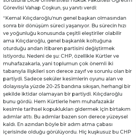
sorusuna Dicle Üniversitesi Hukuk Fakültesi Öğretim
Görevlisi Vahap Coşkun, şu yanıtı verdi:
“Kemal Kılıçdaroğlu’nun genel başkan olmasından
sonra bir dönüşüm süreci yaşanıyor. Bu sürecin hızı
ve yoğunluğu konusunda çeşitli eleştiriler olabilir
ama Kılıçdaroğlu, genel başkanlık koltuğuna
oturduğu andan itibaren partisini değiştirmek
istiyordu. Nedeni de şu: CHP, özellikle Kürtler ve
muhafazakarla, yani toplumun çok önemli iki
tabanıyla ilişkileri son derece zayıf ve sorunlu olan bir
partiydi. Sadece seküler kesimlerin oyunu alan ve
dolayısıyla yüzde 20-25 bandına sıkışan, herhangi bir
şekilde iktidar olamayan bir partiydi. Kılıçdaroğlu
bunu gördü. Hem Kürtlerle hem muhafazakâr
kesimle tarihsel kopuklukları gidermek için birtakım
adımlar attı. Bu adımlar bazen son derece yüzeysel
kaldı. En azından böyle bir adım atma çabası
içerisinde olduğu görülüyordu. Hiç kuşkusuz bu CHP