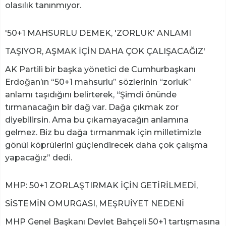
olasılık tanınmıyor.
'50+1 MAHSURLU DEMEK, 'ZORLUK' ANLAMI
TAŞIYOR, AŞMAK İÇİN DAHA ÇOK ÇALIŞACAĞIZ'
AK Partili bir başka yönetici de Cumhurbaşkanı
Erdoğan’ın “50+1 mahsurlu” sözlerinin “zorluk”
anlamı taşıdığını belirterek, “Şimdi önünde
tırmanacağın bir dağ var. Dağa çıkmak zor
diyebilirsin. Ama bu çıkamayacağın anlamına
gelmez. Biz bu dağa tırmanmak için milletimizle
gönül köprülerini güçlendirecek daha çok çalışma
yapacağız” dedi.
MHP: 50+1 ZORLAŞTIRMAK İÇİN GETİRİLMEDİ,
SİSTEMİN OMURGASI, MEŞRUİYET NEDENİ
MHP Genel Başkanı Devlet Bahçeli 50+1 tartışmasına