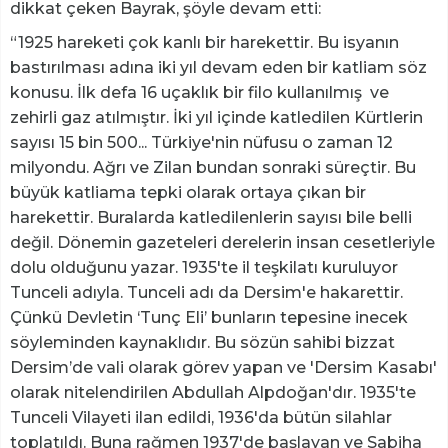
dikkat çeken Bayrak, şöyle devam etti:
“1925 hareketi çok kanlı bir harekettir. Bu isyanın
bastırılması adına iki yıl devam eden bir katliam söz
konusu. İlk defa 16 uçaklık bir filo kullanılmış ve
zehirli gaz atılmıştır. İki yıl içinde katledilen Kürtlerin
sayısı 15 bin 500... Türkiye'nin nüfusu o zaman 12
milyondu. Ağrı ve Zilan bundan sonraki süreçtir. Bu
büyük katliama tepki olarak ortaya çıkan bir
harekettir. Buralarda katledilenlerin sayısı bile belli
değil. Dönemin gazeteleri derelerin insan cesetleriyle
dolu olduğunu yazar. 1935'te il teşkilatı kuruluyor
Tunceli adıyla. Tunceli adı da Dersim'e hakarettir.
Çünkü Devletin ‘Tunç Eli’ bunların tepesine inecek
söyleminden kaynaklıdır. Bu sözün sahibi bizzat
Dersim’de vali olarak görev yapan ve 'Dersim Kasabı'
olarak nitelendirilen Abdullah Alpdoğan'dır. 1935'te
Tunceli Vilayeti ilan edildi, 1936'da bütün silahlar
toplatıldı. Buna rağmen 1937'de başlayan ve Sabiha