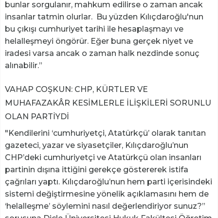
bunlar sorgulanır, mahkum edilirse o zaman ancak
insanlar tatmin olurlar. Bu yüzden Kılıçdaroğlu'nun
bu çıkışı cumhuriyet tarihi ile hesaplaşmayı ve
helalleşmeyi öngörür. Eğer buna gerçek niyet ve
iradesi varsa ancak o zaman halk nezdinde sonuç
alınabilir.”
VAHAP COŞKUN: CHP, KÜRTLER VE
MUHAFAZAKÂR KESİMLERLE İLİŞKİLERİ SORUNLU
OLAN PARTİYDİ
"Kendilerini ‘cumhuriyetçi, Atatürkçü’ olarak tanıtan
gazeteci, yazar ve siyasetçiler, Kılıçdaroğlu’nun
CHP’deki cumhuriyetçi ve Atatürkçü olan insanları
partinin dışına ittiğini gerekçe göstererek istifa
çağrıları yaptı. Kılıçdaroğlu’nun hem parti içerisindeki
sistemi değiştirmesine yönelik açıklamasını hem de
‘helalleşme’ söylemini nasıl değerlendiriyor sunuz?”