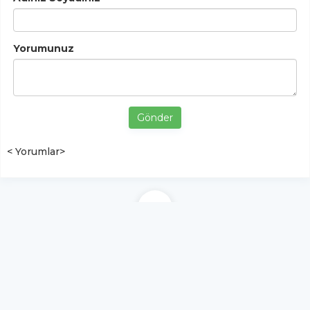
Yorumunuz
Gönder
< Yorumlar>
YUKARI ÇIK
Yazılım:
TE Bilişim