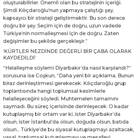
oluşturabilirler. Önemli olan bu stratejinin içeriği.
Şimdi Kılıçdaroğlu’nun yapmaya çalıştığı şey,
kapsayıcı bir strateji geliştirmektir. Bu son derece
doğru bir şey. Seçim için de doğru, uzun vadede
Türkiye’nin normalleşmesi için de doğru. Zaten
değişimler bu şekilde gerçekleşir.”
‘KÜRTLER NEZDİNDE DEĞERLİ BİR ÇABA OLARAK
KAYDEDİLDİ’
“Helalleşme söylemi Diyarbakır’da nasıl karşılandı?”
sorusuna ise Coşkun, “Daha yeni bir açıklama. Bunun
biraz derinleştirmesi gerekecek. Kılıçdaroğlu grup
toplantısında hangi toplumsal kesimlerle
helalleşeceğini söyledi. Muhtemelen tamamını
saymadı. Bu süreç içerisinde derinleşecek. O kadar
kutuplaşmış bir ortam var ki, ister Diyarbakır’da
olsun, ister İstanbul’da olsun, doğuda olsun, batıda
olsun... Türkiye’de bu siyasal kutuplaşmayı azaltacak,
yasal, toplumsal kutuplaşmayı ve mesafeyi