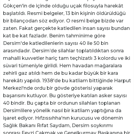
Gökçen'in de içinde olduğu uçak filosuyla harekât
başlatıldı. Resmi belgeler, 13 bin kişinin öldürüldüğü
bir bilançodan söz ediyor. O resmi belge bizde var
zaten. Fakat gerçekte katledilen insan sayısı bundan
kat be kat fazladır. Benim tahminime göre
Dersim'de katledilenlerin sayısı 40 ile 50 bin
arasındadır. Dersim’de silahlar toplatıldıktan sonra
mahalli kuvvetler hariç tam teçhizatlı 3 kolordu ve iki
süvari tümeniyle girildi. Hem havadan mağaralara
zehirli gaz atıldı hem de bu kadar büyük bir kara
harekâtı yapıldı. 1938'de bu katliam bittiğinde Harput
Merkezi'nde ordu bir gövde gösterisi yaparak
başarısını kutluyor. Bu gösteriye katılan asker sayısı
40 bindir. Bu çapta bir ordunun silahları toplanan
Dersimlilere yönelik nasıl bir katliam yaptığına da
işaret ediyor. Hıfzıssıhha'nın kurucusu ve dönemin
Sağlık Bakanı Rıfat Saydam, Dersim soykırımı
sonrası Fevzi Çakmak ve Genelkurmay Başkanına bir