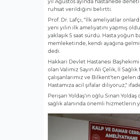
yıl Ağustos ayında hastanede deneti
ruhsat verildiğini belirtti.
Prof. Dr. Lafçı, "İlk ameliyatlar onla
yeni yılın ilk ameliyatını yapmış old
yaklaşık 5 saat sürdü. Hasta yoğun 
memleketinde, kendi ayağına gelmiş 
dedi.
Hakkari Devlet Hastanesi Başhekim
olan Valimiz Sayın Ali Çelik, İl Sağ
çalışanlarımız ve Bilkent'ten gelen 
Hastamıza acil şifalar diliyoruz," ifad
Perişan Yoldaş'ın oğlu Sinan Yoldaş
sağlık alanında önemli hizmetlerin ya