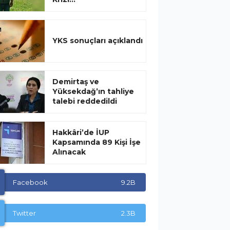
YKS sonuçları açıklandı
Demirtaş ve
Yüksekdağ’ın tahliye
talebi reddedildi
Hakkâri’de İUP
Kapsamında 89 Kişi İşe
Alınacak
Facebook
9.2B
Twitter
2.3B