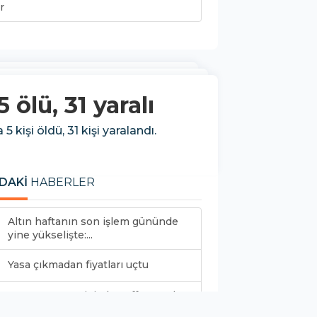
r
ölü, 31 yaralı
kişi öldü, 31 kişi yaralandı.
DAKİ
HABERLER
Altın haftanın son işlem gününde
yine yükselişte:...
Yasa çıkmadan fiyatları uçtu
UEFA Avrupa Ligi play-off turunda
gecenin sonuçları