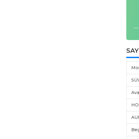
SA
Mo
SÜ
Ava
HO
AU
Be