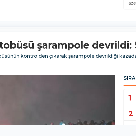
aze
obüsü şarampole devrildi: 5 
üsünün kontrolden çıkarak şarampole devrildiği kazada 5 
2
SIRA
1
2
3