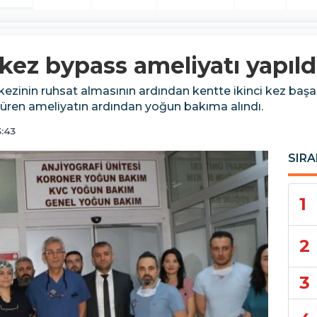
 kez bypass ameliyatı yapıld
inin ruhsat almasının ardından kentte ikinci kez başarılı
süren ameliyatın ardından yoğun bakıma alındı.
:43
SIRA
1
2
3