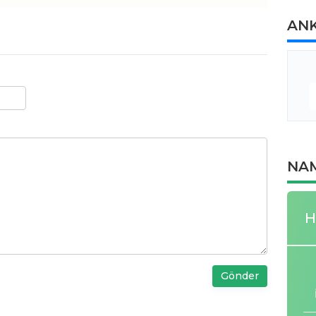
AN
NAM
H
Gönder