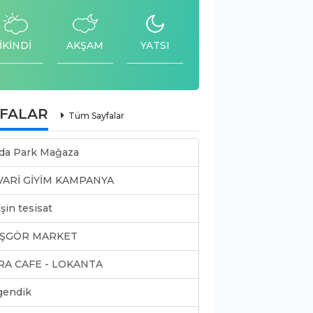
İKİNDİ
AKŞAM
YATSI
YFALAR
Tüm Sayfalar
da Park Mağaza
VARİ GİYİM KAMPANYA
şin tesisat
ŞGÖR MARKET
RA CAFE - LOKANTA
gendik