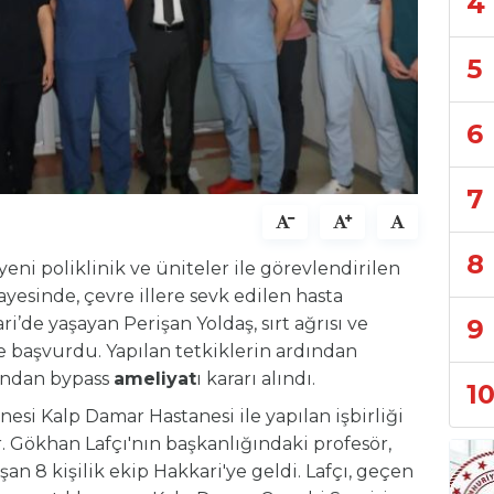
4
5
6
7
8
eni poliklinik ve üniteler ile görevlendirilen
ayesinde, çevre illere sevk edilen hasta
9
’de yaşayan Perişan Yoldaş, sırt ağrısı ve
ye başvurdu. Yapılan tetkiklerin ardından
dından bypass
ameliyat
ı kararı alındı.
1
esi Kalp Damar Hastanesi ile yapılan işbirliği
r. Gökhan Lafçı'nın başkanlığındaki profesör,
 8 kişilik ekip Hakkari'ye geldi. Lafçı, geçen