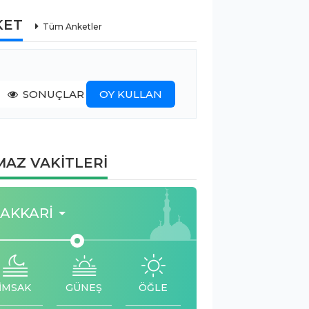
KET
Tüm Anketler
SONUÇLAR
OY KULLAN
AZ VAKİTLERİ
AKKARI
İMSAK
GÜNEŞ
ÖĞLE