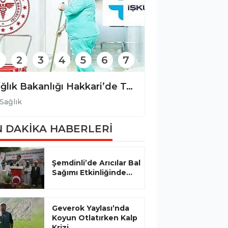
2
3
4
5
6
7
Sağlık Bakanlığı Hakkari’de Temizlik Görevlisi Alımı Yapacak
Hakkari’ye 34 
Sağlık
Sağlık
 DAKİKA HABERLERİ
Şemdinli’de Arıcılar Bal
Sağımı Etkinliğinde...
Geverok Yaylası’nda
Koyun Otlatırken Kalp
Krizi...