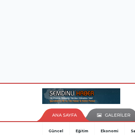
istanbul evden eve nakliyat
eşya depolama
ANA SAYFA
GALERİLER
Güncel
Eğitim
Ekonomi
Sa