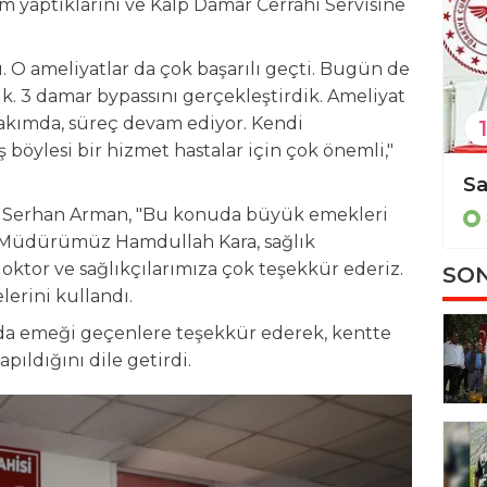
m yaptıklarını ve Kalp Damar Cerrahi Servisine
rdı. O ameliyatlar da çok başarılı geçti. Bugün de
uk. 3 damar bypassını gerçekleştirdik. Ameliyat
bakımda, süreç devam ediyor. Kendi
1
böylesi bir hizmet hastalar için çok önemli,"
Bakan açıkladı: 5 kanser ilacı geri ödeme listesine alındı
i Serhan Arman, "Bu konuda büyük emekleri
Sağlık
lık Müdürümüz Hamdullah Kara, sağlık
doktor ve sağlıkçılarımıza çok teşekkür ederiz.
SON
elerini kullandı.
 da emeği geçenlere teşekkür ederek, kentte
pıldığını dile getirdi.