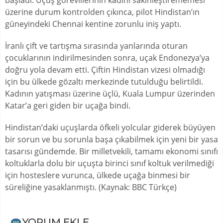
başladı. Uçuş görevlilerinin kadını sakinleştirememesi
üzerine durum kontrolden çıkınca, pilot Hindistan’ın
güneyindeki Chennai kentine zorunlu iniş yaptı.
İranlı çift ve tartışma sırasında yanlarında oturan
çocuklarının indirilmesinden sonra, uçak Endonezya’ya
doğru yola devam etti. Çiftin Hindistan vizesi olmadığı
için bu ülkede gözaltı merkezinde tutulduğu belirtildi.
Kadının yatışması üzerine üçlü, Kuala Lumpur üzerinden
Katar’a geri giden bir uçağa bindi.
Hindistan’daki uçuşlarda öfkeli yolcular giderek büyüyen
bir sorun ve bu sorunla başa çıkabilmek için yeni bir yasa
tasarısı gündemde. Bir milletvekili, tamamı ekonomi sınıfı
koltuklarla dolu bir uçuşta birinci sınıf koltuk verilmediği
için hosteslere vurunca, ülkede uçağa binmesi bir
süreliğine yasaklanmıştı. (Kaynak: BBC Türkçe)
YORUM EKLE