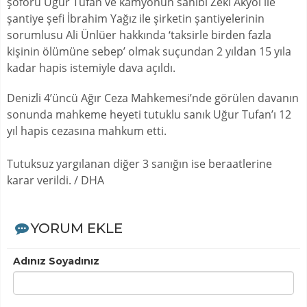
şoförü Uğur Tufan ve kamyonun sahibi Zeki Akyol ile
şantiye şefi İbrahim Yağız ile şirketin şantiyelerinin
sorumlusu Ali Ünlüer hakkında ‘taksirle birden fazla
kişinin ölümüne sebep’ olmak suçundan 2 yıldan 15 yıla
kadar hapis istemiyle dava açıldı.
Denizli 4’üncü Ağır Ceza Mahkemesi’nde görülen davanın
sonunda mahkeme heyeti tutuklu sanık Uğur Tufan’ı 12
yıl hapis cezasına mahkum etti.
Tutuksuz yargılanan diğer 3 sanığın ise beraatlerine
karar verildi. / DHA
YORUM EKLE
Adınız Soyadınız