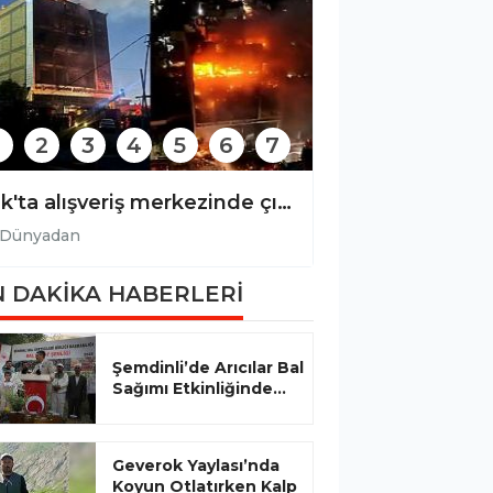
2
3
4
5
6
7
Irak'ta alışveriş merkezinde çıkan yangında 61 kişi hayatını kaybetti
Dünyadan
Dünyadan
 DAKİKA HABERLERİ
Şemdinli’de Arıcılar Bal
Sağımı Etkinliğinde...
Geverok Yaylası’nda
Koyun Otlatırken Kalp