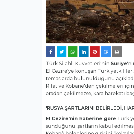
Türk Silahlı Kuvvetleri'nin
Suriye
'n
El Cezire'ye konuşan Türk yetkililer
temaslarda bulunulduğunu açıkladılar
Rıfat ve Kobanê'den çekilmeleri içi
oradan çekilmezse, kara harekatı başl
'RUSYA ŞARTLARINI BELİRLEDİ, H
El Cezire'nin haberine göre
Türk ye
sunduğunu, şartların kabul edilmesi
Kobanê bölgelerine girişini “kolaylaştı