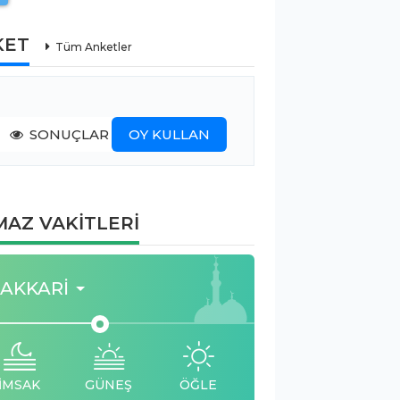
KET
Tüm Anketler
SONUÇLAR
OY KULLAN
AZ VAKİTLERİ
AKKARI
İMSAK
GÜNEŞ
ÖĞLE