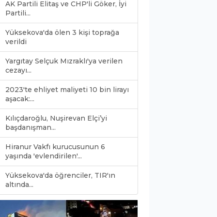
AK Partili Elitaş ve CHP'li Göker, İyi
Partili...
Yüksekova'da ölen 3 kişi toprağa
verildi
Yargıtay Selçuk Mızraklı'ya verilen
cezayı...
2023'te ehliyet maliyeti 10 bin lirayı
aşacak:...
Kılıçdaroğlu, Nuşirevan Elçi’yi
başdanışman...
Hiranur Vakfı kurucusunun 6
yaşında 'evlendirilen'...
Yüksekova'da öğrenciler, TIR'ın
0
altında...