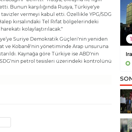
iletti. Bunun karşılığında Rusya, Türkiye'ye
i tavizler vermeyi kabul etti. Özellikle YPG/SDG
Halep kırsalındaki Tel Rıfat bölgelerindeki
harekatı kolaylaştırılacak."
1
iye’ye Suriye Demokratik Güçleri'nin yeniden
ıfat ve Kobanê'nin yönetiminde Arap unsuruna
aktarıldı. Kaynağa göre Türkiye ise ABD'nin
İran İsrail’e karşı saldırı başlattı!
DG'nin petrol tesisleri üzerindeki kontrolünü
Dünyadan
SON