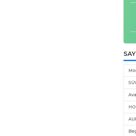
SA
Mo
SÜ
Ava
HO
AU
Be