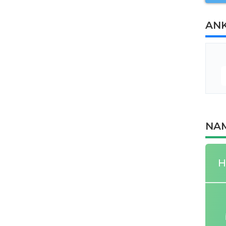
AN
NAM
H