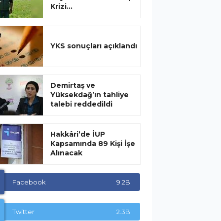
Krizi...
YKS sonuçları açıklandı
Demirtaş ve
Yüksekdağ’ın tahliye
talebi reddedildi
Hakkâri’de İUP
Kapsamında 89 Kişi İşe
Alınacak
Facebook
9.2B
Twitter
2.3B