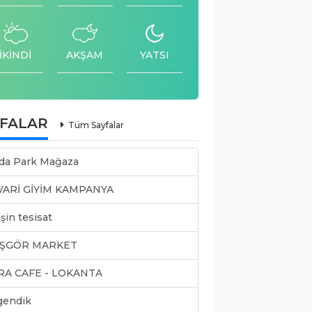
İKİNDİ
AKŞAM
YATSI
YFALAR
Tüm Sayfalar
da Park Mağaza
VARİ GİYİM KAMPANYA
şin tesisat
ŞGÖR MARKET
RA CAFE - LOKANTA
gendik