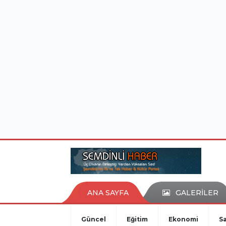
istanbul evden eve nakliyat
eşya depolama
ANA SAYFA
GALERİLER
Güncel
Eğitim
Ekonomi
Sa