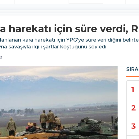
a harekatı için süre verdi, 
nlanan kara harekatı için YPG'ye süre verildiğini belirte
 savaşıyla ilgili şartlar koştuğunu söyledi.
21
SIRA
1
2
3