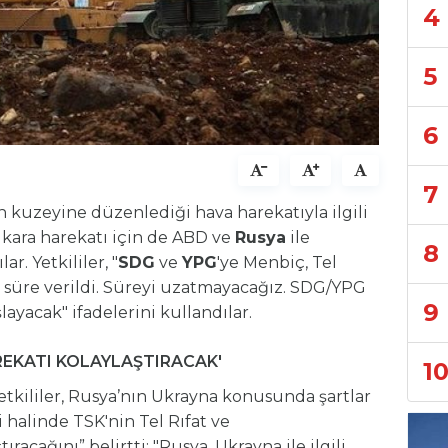
4
5
6
7
in kuzeyine düzenlediği hava harekatıyla ilgili
, kara harekatı için de ABD ve
Rusya
ile
8
. Yetkililer, "
SDG
ve
YPG
'ye Menbiç, Tel
n süre verildi. Süreyi uzatmayacağız. SDG/YPG
9
ayacak" ifadelerini kullandılar.
AREKATI KOLAYLAŞTIRACAK'
1
tkililer, Rusya’nın Ukrayna konusunda şartlar
 halinde TSK'nin Tel Rıfat ve
racağını” belirtti: "Rusya, Ukrayna ile ilgili