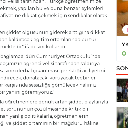
ci velisi tarafından, Türkçe öğretmenimize
ekmek, yapılan bu ve buna benzer eylemleri
afiyetine dikkat çekmek için sendikalar olarak
1
en şiddet olgusunun giderek arttığına dikkat
adan kaldıracak eğitim ortamlarında bu tür
Erdoğan 7 üniversiteye yeni rektör atadı
YK
mektedir" ifadesini kullandı.
Eğitim
Bu bağlamda, dün Cumhuriyet Ortaokulu’nda
şımızın öğrenci velisi tarafından saldırıya
SON
sının derhal çıkarılması gerektiği aciliyetini
direcek, donatacak, koruyacak tedbirler
ar karşısında sessizliğe gömülecek halimiz
bir yanını göremiyoruz."
rda öğretmenlere dönük artan şiddet olaylarıyla
det sorununun çözülmesinde kritik bir
an yanlış politikalarla, öğretmenlerin
ği ve şiddet ortamının bir mağduru hâline