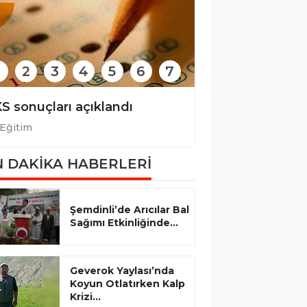
2
3
4
5
6
7
S sonuçları açıklandı
LGS sonuçları a
Eğitim
Eğitim
 DAKİKA HABERLERİ
Şemdinli’de Arıcılar Bal
Sağımı Etkinliğinde...
Geverok Yaylası’nda
Koyun Otlatırken Kalp
Krizi...