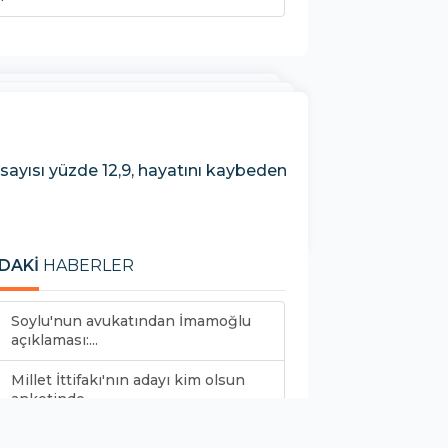
 sayısı yüzde 12,9, hayatını kaybeden
DAKİ
HABERLER
Soylu'nun avukatından İmamoğlu
açıklaması:...
Millet İttifakı'nın adayı kim olsun
anketinde...
AYM sendikaları dinleyecek: