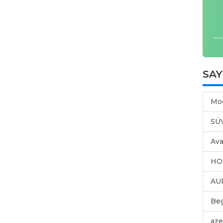
SA
Mo
SÜ
Ava
HO
AU
Be
aze