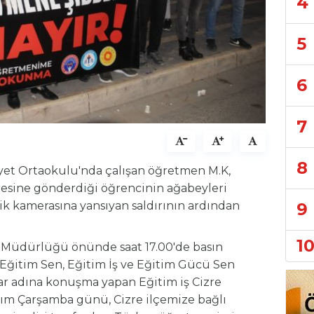
4
5
6
7
8
et Ortaokulu'nda çalışan öğretmen M.K,
resine gönderdiği öğrencinin ağabeyleri
9
lik kamerasına yansıyan saldırının ardından
1
im Müdürlüğü önünde saat 17.00'de basın
 Eğitim Sen, Eğitim İş ve Eğitim Gücü Sen
alar adına konuşma yapan Eğitim iş Cizre
asım Çarşamba günü, Cizre ilçemize bağlı