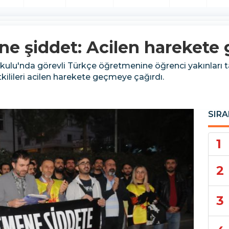
e şiddet: Acilen harekete 
ulu'nda görevli Türkçe öğretmenine öğrenci yakınları 
kilileri acilen harekete geçmeye çağırdı.
SIRA
1
2
3