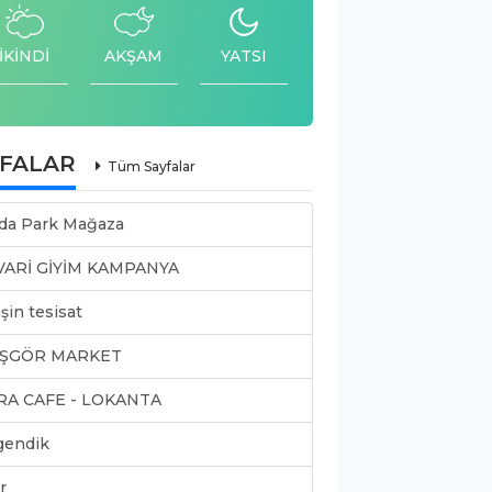
İKİNDİ
AKŞAM
YATSI
YFALAR
Tüm Sayfalar
da Park Mağaza
VARİ GİYİM KAMPANYA
şin tesisat
ŞGÖR MARKET
RA CAFE - LOKANTA
gendik
r