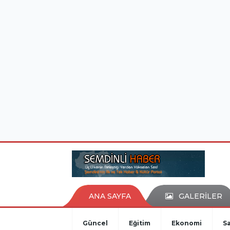
istanbul evden eve nakliyat
eşya depolama
ANA SAYFA
GALERİLER
Güncel
Eğitim
Ekonomi
Sa