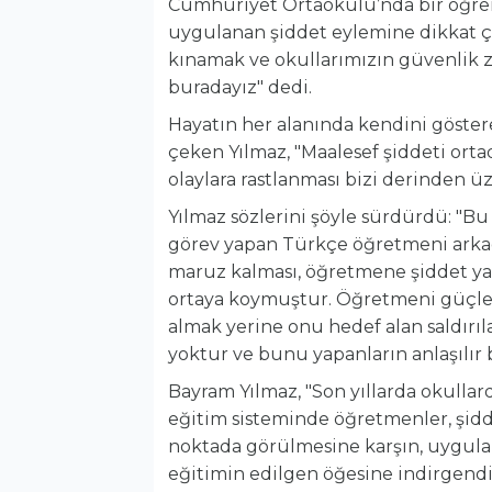
Cumhuriyet Ortaokulu’nda bir öğren
uygulanan şiddet eylemine dikkat ç
kınamak ve okullarımızın güvenlik z
buradayız" dedi.
Hayatın her alanında kendini göster
çeken Yılmaz, "Maalesef şiddeti ort
olaylara rastlanması bizi derinden üz
Yılmaz sözlerini şöyle sürdürdü: "
görev yapan Türkçe öğretmeni arkada
maruz kalması, öğretmene şiddet yasa
ortaya koymuştur. Öğretmeni güçlen
almak yerine onu hedef alan saldırıl
yoktur ve bunu yapanların anlaşılır 
Bayram Yılmaz, "Son yıllarda okulla
eğitim sisteminde öğretmenler, şid
noktada görülmesine karşın, uygulan
eğitimin edilgen öğesine indirgendi