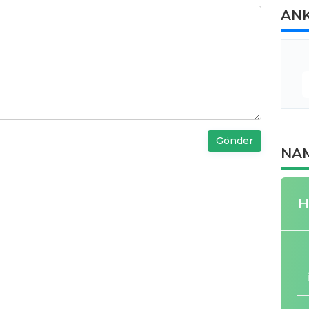
AN
Gönder
NAM
H