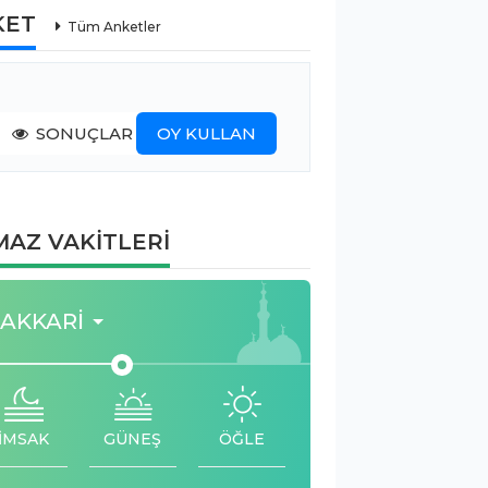
KET
Tüm Anketler
SONUÇLAR
OY KULLAN
AZ VAKİTLERİ
AKKARI
İMSAK
GÜNEŞ
ÖĞLE