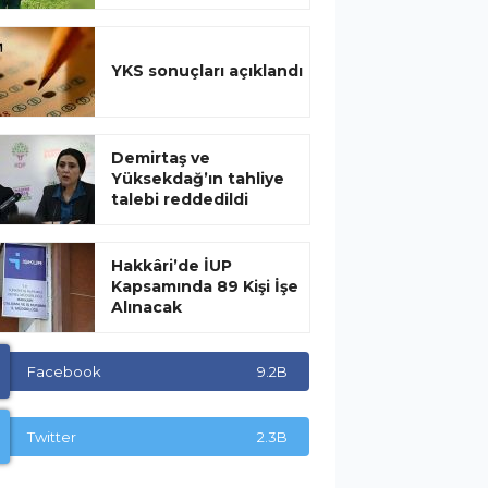
YKS sonuçları açıklandı
Demirtaş ve
Yüksekdağ’ın tahliye
talebi reddedildi
Hakkâri’de İUP
Kapsamında 89 Kişi İşe
Alınacak
Facebook
9.2B
Twitter
2.3B