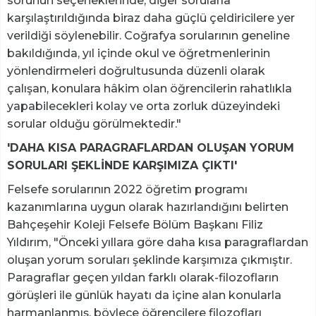
sorunun seçeneklerinde, diğer sorularla
karşılaştırıldığında biraz daha güçlü çeldiricilere yer
verildiği söylenebilir. Coğrafya sorularının geneline
bakıldığında, yıl içinde okul ve öğretmenlerinin
yönlendirmeleri doğrultusunda düzenli olarak
çalışan, konulara hâkim olan öğrencilerin rahatlıkla
yapabilecekleri kolay ve orta zorluk düzeyindeki
sorular olduğu görülmektedir."
'DAHA KISA PARAGRAFLARDAN OLUŞAN YORUM
SORULARI ŞEKLİNDE KARŞIMIZA ÇIKTI'
Felsefe sorularının 2022 öğretim programı
kazanımlarına uygun olarak hazırlandığını belirten
Bahçeşehir Koleji Felsefe Bölüm Başkanı Filiz
Yıldırım, "Önceki yıllara göre daha kısa paragraflardan
oluşan yorum soruları şeklinde karşımıza çıkmıştır.
Paragraflar geçen yıldan farklı olarak-filozofların
görüşleri ile günlük hayatı da içine alan konularla
harmanlanmış, böylece öğrencilere filozofları