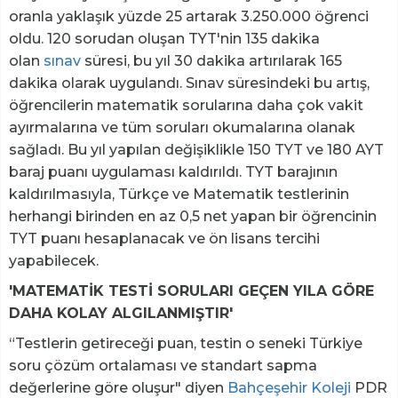
oranla yaklaşık yüzde 25 artarak 3.250.000 öğrenci
oldu. 120 sorudan oluşan TYT'nin 135 dakika
olan
sınav
süresi, bu yıl 30 dakika artırılarak 165
dakika olarak uygulandı. Sınav süresindeki bu artış,
öğrencilerin matematik sorularına daha çok vakit
ayırmalarına ve tüm soruları okumalarına olanak
sağladı. Bu yıl yapılan değişiklikle 150 TYT ve 180 AYT
baraj puanı uygulaması kaldırıldı. TYT barajının
kaldırılmasıyla, Türkçe ve Matematik testlerinin
herhangi birinden en az 0,5 net yapan bir öğrencinin
TYT puanı hesaplanacak ve ön lisans tercihi
yapabilecek.
'MATEMATİK TESTİ SORULARI GEÇEN YILA GÖRE
DAHA KOLAY ALGILANMIŞTIR'
“Testlerin getireceği puan, testin o seneki Türkiye
soru çözüm ortalaması ve standart sapma
değerlerine göre oluşur" diyen
Bahçeşehir Koleji
PDR