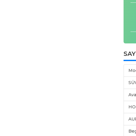
SA
Mo
SÜ
Ava
HO
AU
Be