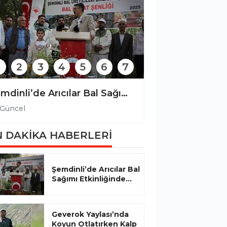
2
3
4
5
6
7
Şemdinli’de Arıcılar Bal Sağımı Etkinliğinde Bir Araya Geldi
Güncel
Güncel
 DAKİKA HABERLERİ
Şemdinli’de Arıcılar Bal
Sağımı Etkinliğinde...
Geverok Yaylası’nda
Koyun Otlatırken Kalp