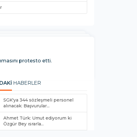
r
masını protesto etti.
DAKİ
HABERLER
SGK'ya 344 sözleşmeli personel
alınacak: Başvurular...
Ahmet Türk: Umut ediyorum ki
Özgür Bey ısrarla...
Yerine kayyum atanan Hakkari