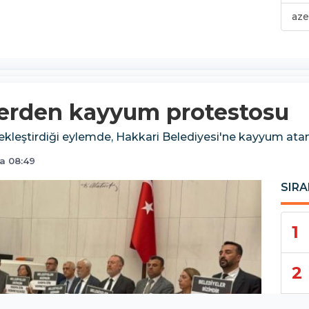
aze
llerden kayyum protestosu
kleştirdiği eylemde, Hakkari Belediyesi'ne kayyum atan
a 08:49
SIRA
1
2