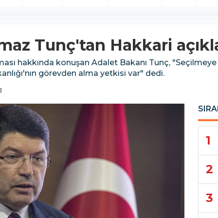
lmaz Tunç'tan Hakkari açık
ması hakkında konuşan Adalet Bakanı Tunç, "Seçilmeye
kanlığı'nın görevden alma yetkisi var" dedi.
2
SIRA
1
2
3