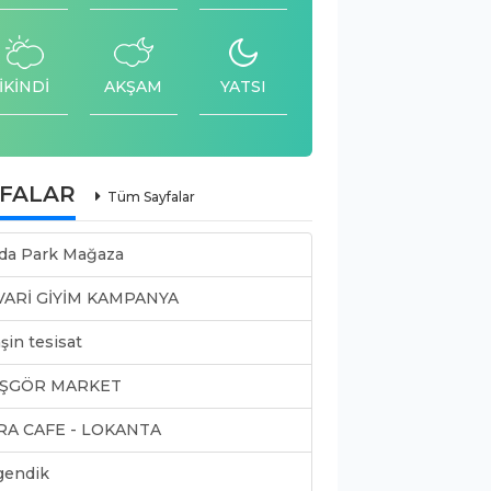
İKİNDİ
AKŞAM
YATSI
YFALAR
Tüm Sayfalar
da Park Mağaza
VARİ GİYİM KAMPANYA
şin tesisat
ŞGÖR MARKET
RA CAFE - LOKANTA
gendik