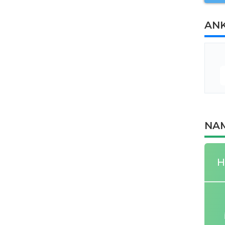
AN
NAM
H