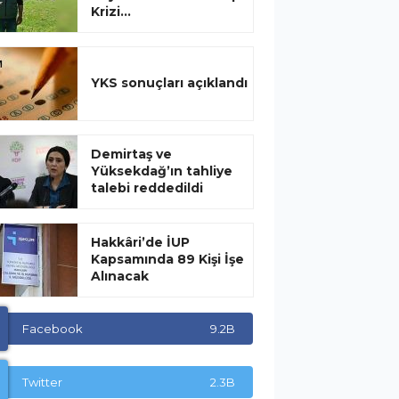
Krizi...
YKS sonuçları açıklandı
Demirtaş ve
Yüksekdağ’ın tahliye
talebi reddedildi
Hakkâri’de İUP
Kapsamında 89 Kişi İşe
Alınacak
Facebook
9.2B
Twitter
2.3B