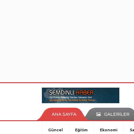
istanbul evden eve nakliyat
eşya depolama
ANA SAYFA
GALERİLER
Güncel
Eğitim
Ekonomi
Sa