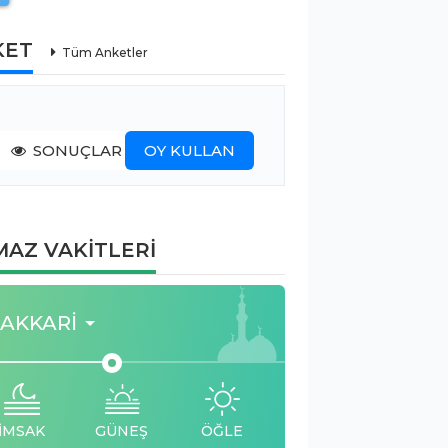
KET
Tüm Anketler
SONUÇLAR
OY KULLAN
AZ VAKİTLERİ
AKKARI
İMSAK
GÜNEŞ
ÖĞLE