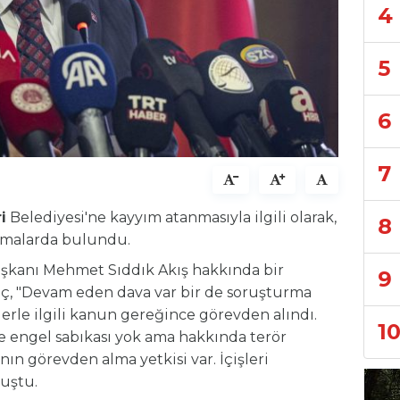
4
5
6
7
i
Belediyesi'ne kayyım atanmasıyla ilgili olarak,
8
lamalarda bulundu.
aşkanı Mehmet Sıddık Akış hakkında bir
9
, "Devam eden dava var bir de soruşturma
lerle ilgili kanun gereğince görevden alındı.
1
ye engel sabıkası yok ama hakkında terör
nın görevden alma yetkisi var. İçişleri
nuştu.