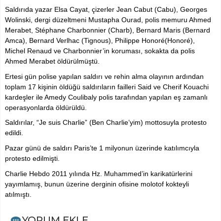
Saldırıda yazar Elsa Cayat, çizerler Jean Cabut (Cabu), Georges
Wolinski, dergi düzeltmeni Mustapha Ourad, polis memuru Ahmed
Merabet, Stéphane Charbonnier (Charb), Bernard Maris (Bernard
Amca), Bernard Verlhac (Tignous), Philippe Honoré(Honoré),
Michel Renaud ve Charbonnier’in koruması, sokakta da polis
Ahmed Merabet
öldürülmüştü.
Ertesi gün polise yapılan saldırı ve rehin alma olayının ardından
toplam 17 kişinin öldüğü saldırıların failleri Said ve Cherif Kouachi
kardeşler ile Amedy Coulibaly polis tarafından yapılan eş zamanlı
operasyonlarda öldürüldü.
Saldırılar, “Je suis Charlie” (Ben Charlie’yim) mottosuyla protesto
edildi.
Pazar günü de saldırı Paris’te 1 milyonun üzerinde katılımcıyla
protesto edilmişti.
Charlie Hebdo 2011 yılında Hz. Muhammed’in karikatürlerini
yayımlamış, bunun üzerine derginin ofisine molotof kokteyli
atılmıştı.
YORUM EKLE