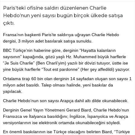
Paris’teki ofisine saldırı düzenlenen Charlie
Hebdo’nun yeni sayısı bugün birçok ülkede satışa
çıktı.
Fransa’nın başkenti Paris’te saldırıya uğrayan Charlie Hebdo
dergisi, 3 milyon adet basılarak satışa sunuldu.
BBC Türkçe’nin haberine göre, derginin “Hayatta kalanların
sayısının” kapağında, gözü yaşlı Hz. Muhammed büyük harflerle
“Je Suis Charlie” (Ben Charli’yim) yazılı bir dövizi tutuyor, üstte ise
yine büyük harflerle “Tout est pardonne” (Her şey affedildi) yazıyor.
Ortalama tirajı 60 bin olan derginin 14 sayfadan oluşan son sayısı 1
milyon adet basıldı. Talep olması halinde, yeni baskılar da
yapılacak.
Charlie Hebdo’nun son sayısı Arapça dahil altı dilde okunabilecek.
Derginin Genel Yayın Yönetmeni Gerard Biard, Charlie Hebdo’nun
Fransızca ve İtalyanca basıldığını; İngilizce, İspanyolca ve Arapça
versiyonlarının ise elektronik ortamda okunabileceğini söyledi.
En önemli baskılarının ise Türkçe olacağını belirten Biard, “Türkiye