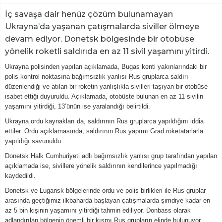
İç savaşa dair henüz çözüm bulunamayan
Ukrayna’da yaşanan çatışmalarda siviller ölmeye
devam ediyor. Donetsk bölgesinde bir otobüse
yönelik roketli saldırıda en az 11 sivil yaşamını yitirdi.
Ukrayna polisinden yapılan açıklamada, Bugas kenti yakınlarındaki bir
polis kontrol noktasına bağımsızlık yanlısı Rus gruplarca saldırı
düzenlendiği ve atılan bir roketin yanlışlıkla sivilleri taşıyan bir otobüse
isabet ettiği duyuruldu. Açıklamada, otobüste bulunan en az 11 sivilin
yaşamını yitirdiği, 13’ünün ise yaralandığı belirtildi.
Ukrayna ordu kaynakları da, saldırının Rus gruplarca yapıldığını iddia
ettiler. Ordu açıklamasında, saldırının Rus yapımı Grad roketatarlarla
yapıldığı savunuldu.
Donetsk Halk Cumhuriyeti adlı bağımsızlık yanlısı grup tarafından yapılan
açıklamada ise, sivillere yönelik saldırının kendilerince yapılmadığı
kaydedildi.
Donetsk ve Lugansk bölgelerinde ordu ve polis birlikleri ile Rus gruplar
arasında geçtiğimiz ilkbaharda başlayan çatışmalarda şimdiye kadar en
az 5 bin kişinin yaşamını yitirdiği tahmin ediliyor. Donbass olarak
adlandırılan bölgenin önemli bir kısmı Rus grupların elinde bulunuyor.