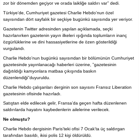
zor bir dönemden geçiyor ve orada laikliğe saldırı var” dedi.
Türkiye’de, Cumhuriyet gazetesi Charlie Hebdo’nun özel
sayısından dört sayfalık bir seçkiye bugünkü sayısında yer veriyor.
Gazetenin
Twitter
adresinden yapılan açıklamada, seçki
hazırlanırken gazetenin yayın ilkeleri ışığında toplumların inanç
özgürlüklerine ve dini hassasiyetlerine de özen gösterildiği
vurgulandı.
Charlie Hebdo’nun bugünkü sayısından bir bölümünün Cumhuriyet
gazetesinde yayınlanacağı haberleri üzerine, ”gazetesinin
dağıtıldığı kamyonlara matbaa çıkışında baskın
düzenlendiği”
duyuruldu.
Charlie Hebdo çalışanları derginin son sayısını Fransız Liberation
gazetesinin ofisinde hazırladı.
Satıştan elde edilecek gelir, Fransa’da geçen hafta düzenlenen
saldırılarda hayatını kaybedenlerin ailelerine verilecek.
Ne olmuştu?
Charlie Hebdo dergisinin Paris’teki ofisi 7 Ocak’ta üç saldırgan
tarafından basıldı, ikisi polis 12 kişi öldürüldü.