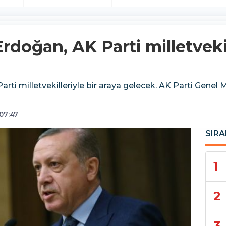
doğan, AK Parti milletvekil
ti milletvekilleriyle bir araya gelecek. AK Parti Genel
07:47
SIRA
1
2
3