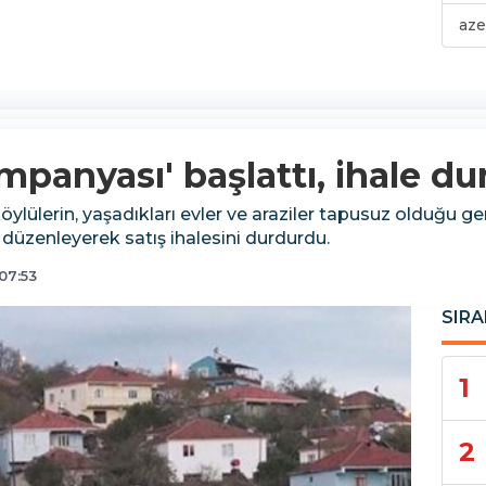
aze
mpanyası' başlattı, ihale d
ylülerin, yaşadıkları evler ve araziler tapusuz olduğu g
 düzenleyerek satış ihalesini durdurdu.
07:53
SIRA
1
2