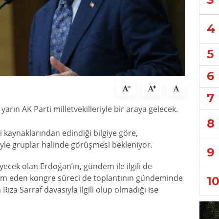
4
5
6
7
ın AK Parti milletvekilleriyle bir araya gelecek.
8
 kaynaklarından edindiği bilgiye göre,
yle gruplar halinde görüşmesi bekleniyor.
9
eyecek olan Erdoğan’ın, gündem ile ilgili de
am eden kongre süreci de toplantının gündeminde
1
za Sarraf davasıyla ilgili olup olmadığı ise