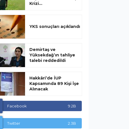
Krizi...
YKS sonuçları açıklandı
Demirtaş ve
Yüksekdağ’ın tahliye
talebi reddedildi
Hakkâri’de İUP
Kapsamında 89 Kişi İşe
Alınacak
Facebook
9.2B
Twitter
2.3B