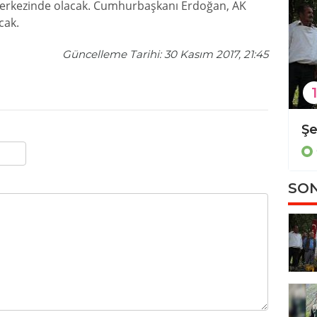
 Merkezinde olacak. Cumhurbaşkanı Erdoğan, AK
cak.
Güncelleme Tarihi: 30 Kasım 2017, 21:45
1
Diyarbakır'da kadın cinayeti
Güncel
SON