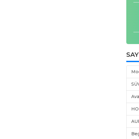
SA
Mo
SÜ
Ava
HO
AU
Be