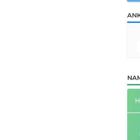
AN
NAM
H