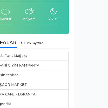
İKİNDİ
AKŞAM
YATSI
YFALAR
Tüm Sayfalar
da Park Mağaza
VARİ GİYİM KAMPANYA
şin tesisat
ŞGÖR MARKET
RA CAFE - LOKANTA
gendik