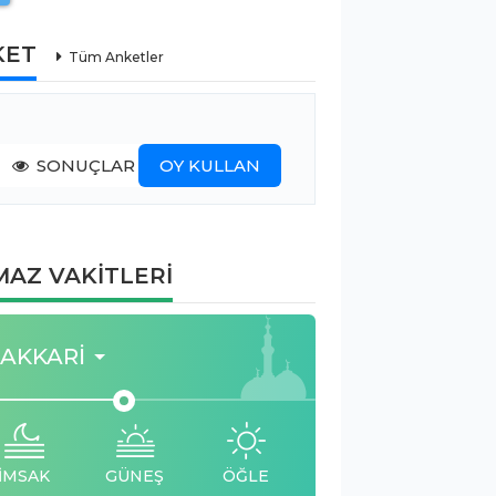
KET
Tüm Anketler
SONUÇLAR
OY KULLAN
AZ VAKİTLERİ
AKKARI
İMSAK
GÜNEŞ
ÖĞLE