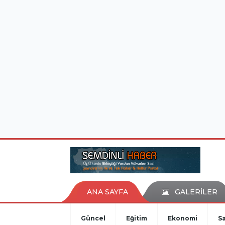
istanbul evden eve nakliyat
eşya depolama
ANA SAYFA
GALERİLER
Güncel
Eğitim
Ekonomi
Sa