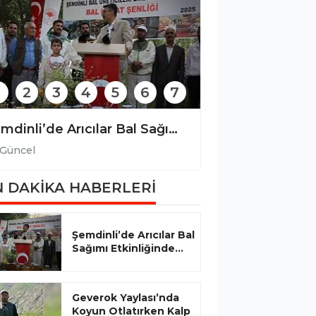
2
3
4
5
6
7
Şemdinli’de Arıcılar Bal Sağımı Etkinliğinde Bir Araya Geldi
Güncel
Güncel
 DAKİKA HABERLERİ
Şemdinli’de Arıcılar Bal
Sağımı Etkinliğinde...
Geverok Yaylası’nda
Koyun Otlatırken Kalp