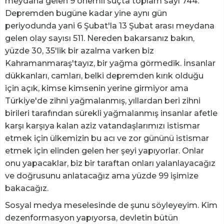
meydana gelen 9 önemli suçta toplam sayı 744.
Depremden bugüne kadar yine aynı gün
periyodunda yani 6 Şubat'la 13 Şubat arası meydana
gelen olay sayısı 511. Nereden bakarsanız bakın,
yüzde 30, 35'lik bir azalma varken biz
Kahramanmaraş'tayız, bir yağma görmedik. İnsanlar
dükkanları, camları, belki depremden kırık olduğu
için açık, kimse kimsenin yerine girmiyor ama
Türkiye'de zihni yağmalanmış, yıllardan beri zihni
birileri tarafından sürekli yağmalanmış insanlar afetle
karşı karşıya kalan aziz vatandaşlarımızı istismar
etmek için ülkemizin bu acı ve zor gününü istismar
etmek için elinden gelen her şeyi yapıyorlar. Onlar
onu yapacaklar, biz bir taraftan onları yalanlayacağız
ve doğrusunu anlatacağız ama yüzde 99 işimize
bakacağız.
Sosyal medya meselesinde de şunu söyleyeyim. Kim
dezenformasyon yapıyorsa, devletin bütün