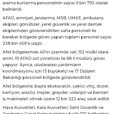
arama kurtarma personelinin sayısı 9 bin 793 olarak
belirlendi.
AFAD, emniyet, jandarma, MSB, UMKE, ambulans
ekipleri, gönüllüler, yerel güvenlik ve yerel destek
ekiplerinden görevlendirilen saha personeli ile
beraber bölgede görev yapan toplam personel sayısı
238 bin 459'a ulaştı.
Afet bölgelerinde 40'ın üzerinde vali, 152 mülki idare
amiri, 19 AFAD üst yöneticisi ile 68 il müdürü görev
yapıyor. Ayrıca, uluslararası yardımların
koordinasyonu için 13 büyükelçi ve 17 Dışişleri
Bakanlığı personeli bölgede görevlendirildi.
Afet bölgesine, başta ekskavatör, çekici, vinç, dozer,
kamyon, arazöz, treyler, greyder, vidanjör ve benzeri
iş makineleri olmak üzere 12 bin 322 araç sevk edildi.
Hava Kuvvetleri, Kara Kuvvetleri, Sahil Güvenlik ve
Jandarma Genel Komutanlığına bağlı 170 helikopter