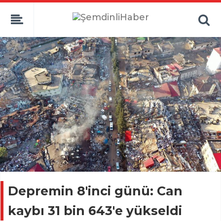
Depremin 8'inci günü: Can
kaybı 31 bin 643'e yükseldi