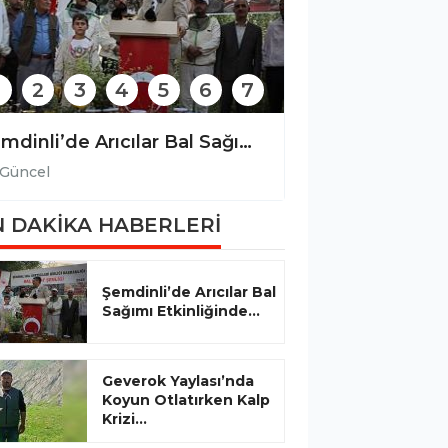
2
3
4
5
6
7
Şemdinli’de Arıcılar Bal Sağımı Etkinliğinde Bir Araya Geldi
Güncel
Güncel
 DAKİKA HABERLERİ
Şemdinli’de Arıcılar Bal
Sağımı Etkinliğinde...
Geverok Yaylası’nda
Koyun Otlatırken Kalp
Krizi...