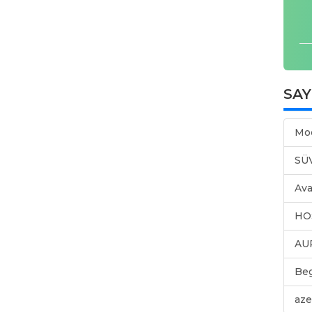
SA
Mo
SÜ
Ava
HO
AU
Be
aze