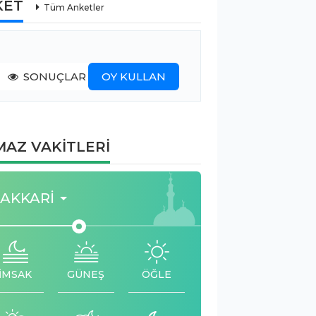
KET
Tüm Anketler
SONUÇLAR
OY KULLAN
AZ VAKİTLERİ
AKKARI
İMSAK
GÜNEŞ
ÖĞLE