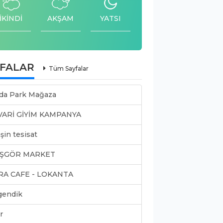
İKİNDİ
AKŞAM
YATSI
YFALAR
Tüm Sayfalar
da Park Mağaza
VARİ GİYİM KAMPANYA
şin tesisat
ŞGÖR MARKET
RA CAFE - LOKANTA
gendik
r