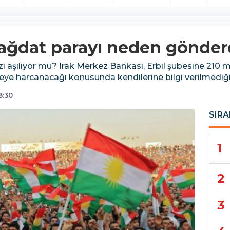
Bağdat parayı neden gönder
i aşılıyor mu? Irak Merkez Bankası, Erbil şubesine 210 mil
reye harcanacağı konusunda kendilerine bilgi verilmediği
8:30
SIRA
1
2
3