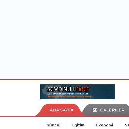
istanbul evden eve nakliyat
eşya depolama
ANA SAYFA
GALERİLER
Güncel
Eğitim
Ekonomi
Sa