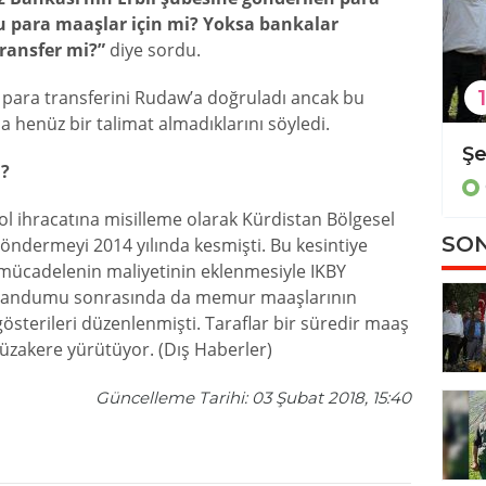
 para maaşlar için mi? Yoksa bankalar
transfer mi?”
diye sordu.
1
de para transferini Rudaw’a doğruladı ancak bu
 henüz bir talimat almadıklarını söyledi.
Diyarbakır'da kadın cinayeti
?
Güncel
trol ihracatına misilleme olarak Kürdistan Bölgesel
SON
öndermeyi 2014 yılında kesmişti. Bu kesintiye
e mücadelenin maliyetinin eklenmesiyle IKBY
eferandumu sonrasında da memur maaşlarının
sterileri düzenlenmişti. Taraflar bir süredir maaş
üzakere yürütüyor. (Dış Haberler)
Güncelleme Tarihi: 03 Şubat 2018, 15:40