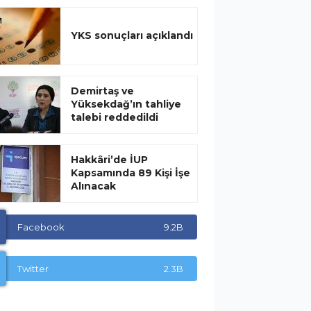
YKS sonuçları açıklandı
Demirtaş ve
Yüksekdağ’ın tahliye
talebi reddedildi
Hakkâri’de İUP
Kapsamında 89 Kişi İşe
Alınacak
Facebook
9.2B
Twitter
2.3B