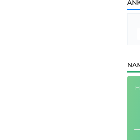
AN
NAM
H