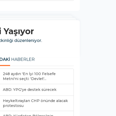
 Yaşıyor
kinliği düzenleniyor.
DAKİ
HABERLER
248 aydın 'En İyi 100 Felsefe
Metni'ni seçti: 'Devlet'...
ABD: YPG'ye destek sürecek
Heykeltıraştan CHP önünde alacak
protestosu
ABD: Kürdistan Bölgesi'nin