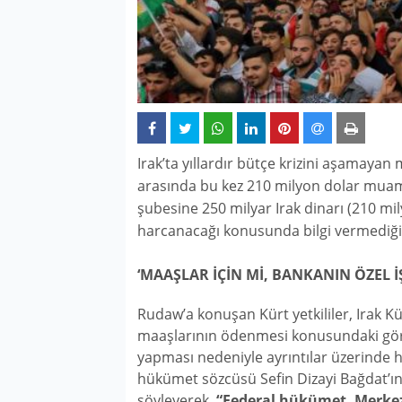
Irak’ta yıllardır bütçe krizini aşamayan
arasında bu kez 210 milyon dolar muamm
şubesine 250 milyar Irak dinarı (210 mil
harcanacağı konusunda bilgi vermediği b
‘MAAŞLAR İÇİN Mİ, BANKANIN ÖZEL İŞ
Rudaw’a konuşan Kürt yetkililer, Irak 
maaşlarının ödenmesi konusundaki gör
yapması nedeniyle ayrıntılar üzerinde 
hükümet sözcüsü Sefin Dizayi Bağdat’ın
söyleyerek,
“Federal hükümet, Merkez