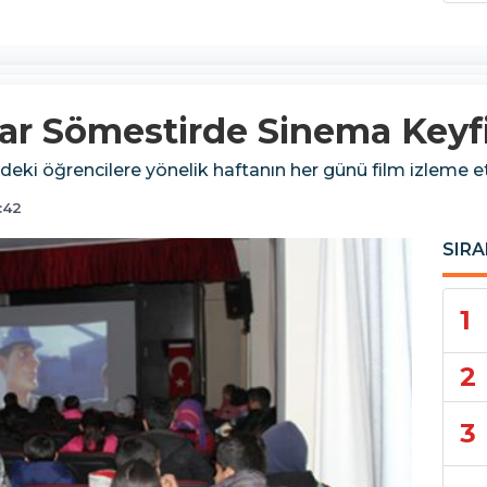
lar Sömestirde Sinema Keyfi
ndeki öğrencilere yönelik haftanın her günü film izleme et
:42
SIRA
1
2
3