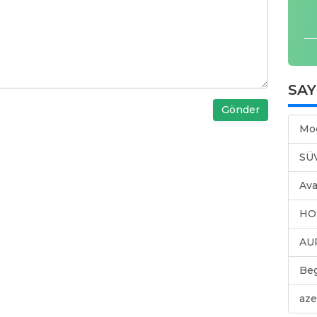
SA
Gönder
Mo
SÜ
Ava
HO
AU
Be
aze