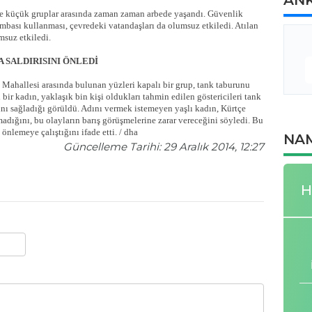
ile küçük gruplar arasında zaman zaman arbede yaşandı. Güvenlik
ombası kullanması, çevredeki vatandaşları da olumsuz etkiledi. Atılan
msuz etkiledi.
A SALDIRISINI ÖNLEDİ
 Mahallesi arasında bulunan yüzleri kapalı bir grup, tank taburunu
ir kadın, yaklaşık bin kişi oldukları tahmin edilen göstericileri tank
nı sağladığı görüldü. Adını vermek istemeyen yaşlı kadın, Kürtçe
adığını, bu olayların barış görüşmelerine zarar vereceğini söyledi. Bu
önlemeye çalıştığını ifade etti. / dha
NAM
Güncelleme Tarihi: 29 Aralık 2014, 12:27
H