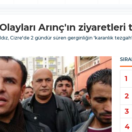
'Olayları Arınç'ın ziyaretleri 
ıldız, Cizre'de 2 gündür süren gerginliğin 'karanlık tezga
SIRA
1
2
3
4