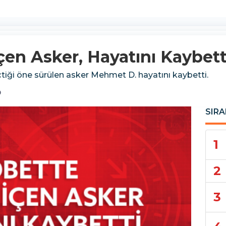
çen Asker, Hayatını Kaybett
tiği öne sürülen asker Mehmet D. hayatını kaybetti.
0
SIRA
1
2
3