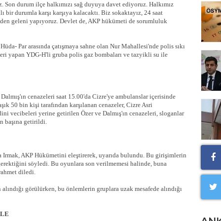
z. Son durum ilçe halkımızı sağ duyuya davet ediyoruz. Halkımız
ı bir durumla karşı karşıya kalacaktı. Biz sokaktayız, 24 saat
zden geleni yapıyoruz. Devlet de, AKP hükümeti de sorumluluk
Hüda- Par arasında çatışmaya sahne olan Nur Mahallesi'nde polis sıkı
eri yapan YDG-H'li gruba polis gaz bombaları ve tazyikli su ile
Dalmış'ın cenazeleri saat 15.00'da Cizre'ye ambulanslar içerisinde
aşık 50 bin kişi tarafından karşılanan cenazeler, Cizre Asri
ni vecibeleri yerine getirilen Özer ve Dalmış'ın cenazeleri, sloganlar
 başına getirildi.
Irmak, AKP Hükümetini eleştirerek, uyarıda bulundu. Bu girişimlerin
rektiğini söyledi. Bu oyunlara son verilmemesi halinde, buna
rahmet diledi.
n alındığı görülürken, bu önlemlerin gruplara uzak mesafede alındığı
ALE
AN