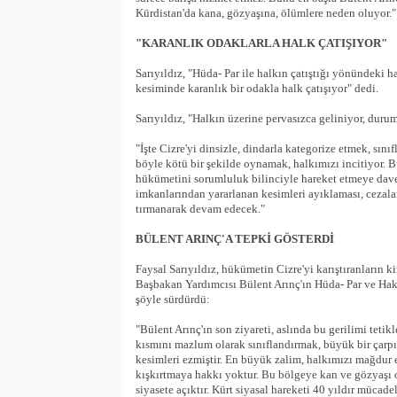
Kürdistan'da kana, gözyaşına, ölümlere neden oluyor.
"KARANLIK ODAKLARLA HALK ÇATIŞIYOR"
Sarıyıldız, "Hüda- Par ile halkın çatıştığı yönündeki h
kesiminde karanlık bir odakla halk çatışıyor" dedi.
Sarıyıldız, "Halkın üzerine pervasızca geliniyor, duru
"İşte Cizre'yi dinsizle, dindarla kategorize etmek, sını
böyle kötü bir şekilde oynamak, halkımızı incitiyor. 
hükümetini sorumluluk bilinciyle hareket etmeye davet
imkanlarından yararlanan kesimleri ayıklaması, cezala
tırmanarak devam edecek."
BÜLENT ARINÇ'A TEPKİ GÖSTERDİ
Faysal Sarıyıldız, hükümetin Cizre'yi karıştıranların 
Başbakan Yardımcısı Bülent Arınç'ın Hüda- Par ve Hak- P
şöyle sürdürdü:
"Bülent Arınç'ın son ziyareti, aslında bu gerilimi teti
kısmını mazlum olarak sınıflandırmak, büyük bir çarpı
kesimleri ezmiştir. En büyük zalim, halkımızı mağdur
kışkırtmaya hakkı yoktur. Bu bölgeye kan ve gözyaşı o
siyasete açıktır. Kürt siyasal hareketi 40 yıldır mücad