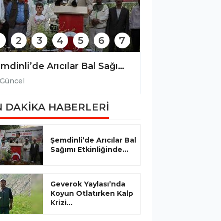
2
3
4
5
6
7
Şemdinli’de Arıcılar Bal Sağımı Etkinliğinde Bir Araya Geldi
Güncel
Güncel
 DAKİKA HABERLERİ
Şemdinli’de Arıcılar Bal
Sağımı Etkinliğinde...
Geverok Yaylası’nda
Koyun Otlatırken Kalp
Krizi...