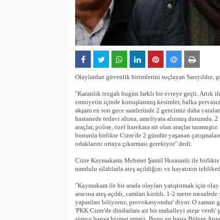
Olaylardan güvenlik birimlerini suçlayan Sarıyıldız, şu
"Karanlık tezgah bugün farklı bir evreye geçti. Artık if
emniyetin içinde konuşlanmış kesimler, halka pervasızc
akşam en son gece saatlerinde 2 gencimiz daha yaraland
hastanede tedavi altına, ameliyata alınmış durumda. 2 
araçlar, polise, özel harekata ait olan araçlar taramışt
bununla birlikte Cizre'de 2 gündür yaşanan çatışmalar
odaklarını ortaya çıkarması gerekiyor" dedi.
Cizre Kaymakamı Mehmet Şamil Horasanlı ile birlikte dü
namlulu silahlarla ateş açıldığını ve hayatının tehlik
"Kaymakam ile bir arada olayları yatıştırmak için ola
aracına ateş açıldı, camları kırıldı. 1-2 metre mesafede
yapanları biliyoruz, provokasyondur' diyor. O zaman g
'PKK Cizre'de dindarlara ait bir mahalleyi ateşe verdi' 
sürece barışa hizmet etmez. Bunu en başta Bülent Arın