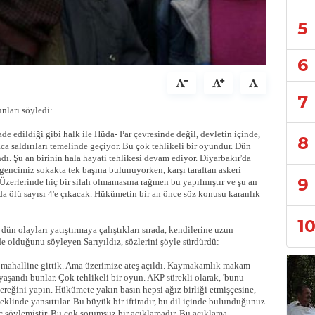
5
6
7
nları söyledi:
ade edildiği gibi halk ile Hüda- Par çevresinde değil, devletin içinde,
8
a saldırıları temelinde geçiyor. Bu çok tehlikeli bir oyundur. Dün
ı. Şu an birinin hala hayati tehlikesi devam ediyor. Diyarbakır'da
gencimiz sokakta tek başına bulunuyorken, karşı taraftan askeri
9
ır. Üzerlerinde hiç bir silah olmamasına rağmen bu yapılmıştır ve şu an
da ölü sayısı 4'e çıkacak. Hükümetin bir an önce söz konusu karanlık
1
n olayları yatıştırmaya çalıştıkları sırada, kendilerine uzun
ede olduğunu söyleyen Sarıyıldız, sözlerini şöyle sürdürdü:
y mahalline gittik. Ama üzerimize ateş açıldı. Kaymakamlık makam
 yaşandı bunlar. Çok tehlikeli bir oyun. AKP sürekli olarak, 'bunu
ereğini yapın. Hükümete yakın basın hepsi ağız birliği etmişçesine,
şeklinde yansıttılar. Bu büyük bir iftiradır, bu dil içinde bulunduğunuz
ç söylemiştir. Bu çok sorumsuz bir açıklamadır. Bu açıklama