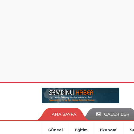
istanbul evden eve nakliyat
eşya depolama
ANA SAYFA
GALERİLER
Güncel
Eğitim
Ekonomi
Sa