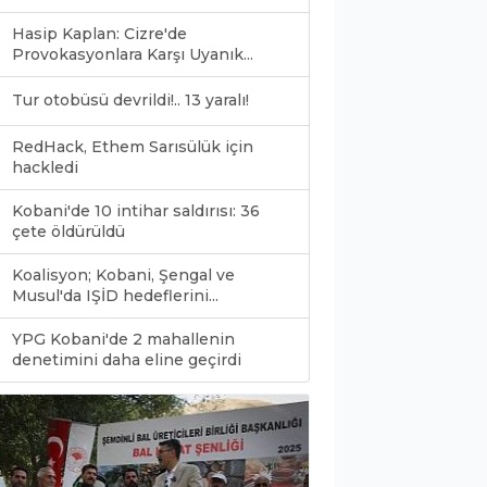
Hasip Kaplan: Cizre'de
Provokasyonlara Karşı Uyanık...
Tur otobüsü devrildi!.. 13 yaralı!
RedHack, Ethem Sarısülük için
hackledi
Kobani'de 10 intihar saldırısı: 36
çete öldürüldü
Koalisyon; Kobani, Şengal ve
Musul'da IŞİD hedeflerini...
YPG Kobani'de 2 mahallenin
0
denetimini daha eline geçirdi