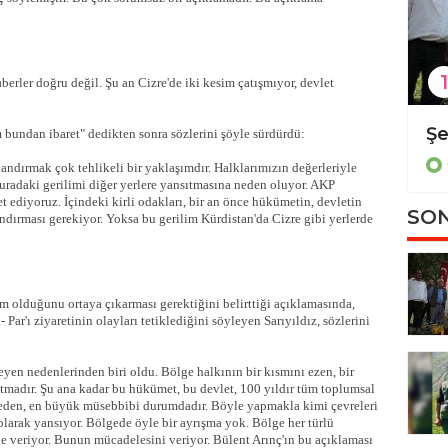
"
1
aberler doğru değil. Şu an Cizre'de iki kesim çatışmıyor, devlet
Diyarbakır'da kadın cinayeti
m bundan ibaret" dedikten sonra sözlerini şöyle sürdürdü:
Güncel
flandırmak çok tehlikeli bir yaklaşımdır. Halklarımızın değerleriyle
Buradaki gerilimi diğer yerlere yansıtmasına neden oluyor. AKP
 ediyoruz. İçindeki kirli odakları, bir an önce hükümetin, devletin
SON
ndırması gerekiyor. Yoksa bu gerilim Kürdistan'da Cizre gibi yerlerde
kim olduğunu ortaya çıkarması gerektiğini belirttiği açıklamasında,
ar'ı ziyaretinin olayları tetiklediğini söyleyen Sarıyıldız, sözlerini
kleyen nedenlerinden biri oldu. Bölge halkının bir kısmını ezen, bir
tmadır. Şu ana kadar bu hükümet, bu devlet, 100 yıldır tüm toplumsal
 eden, en büyük müsebbibi durumdadır. Böyle yapmakla kimi çevreleri
larak yansıyor. Bölgede öyle bir ayrışma yok. Bölge her türlü
ele veriyor. Bunun mücadelesini veriyor. Bülent Arınç'ın bu açıklaması