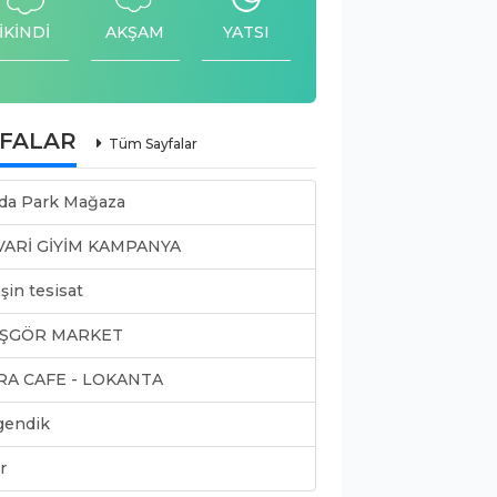
İKİNDİ
AKŞAM
YATSI
YFALAR
Tüm Sayfalar
da Park Mağaza
VARİ GİYİM KAMPANYA
şin tesisat
ŞGÖR MARKET
RA CAFE - LOKANTA
gendik
r