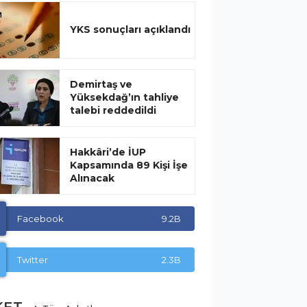
YKS sonuçları açıklandı
Demirtaş ve
Yüksekdağ’ın tahliye
talebi reddedildi
Hakkâri’de İUP
Kapsamında 89 Kişi İşe
Alınacak
Facebook
9.2B
Twitter
2.3B
KET