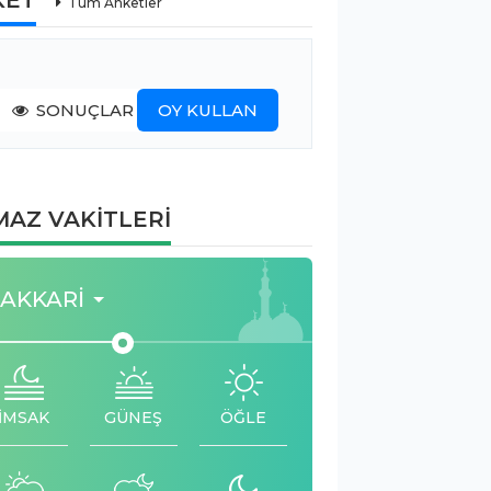
Tüm Anketler
SONUÇLAR
OY KULLAN
AZ VAKİTLERİ
AKKARI
İMSAK
GÜNEŞ
ÖĞLE