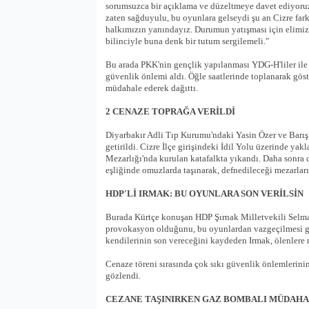
sorumsuzca bir açıklama ve düzeltmeye davet ediyoru
zaten sağduyulu, bu oyunlara gelseydi şu an Cizre farkl
halkımızın yanındayız. Durumun yatışması için elimi
bilinciyle buna denk bir tutum sergilemeli."
Bu arada PKK'nin gençlik yapılanması YDG-H'liler ile 
güvenlik önlemi aldı. Öğle saatlerinde toplanarak göst
müdahale ederek dağıttı.
2 CENAZE TOPRAĞA VERİLDİ
Diyarbakır Adli Tıp Kurumu'ndaki Yasin Özer ve Barış 
getirildi. Cizre İlçe girişindeki İdil Yolu üzerinde yakl
Mezarlığı'nda kurulan katafalkta yıkandı. Daha sonra di
eşliğinde omuzlarda taşınarak, defnedileceği mezarların
HDP'Lİ IRMAK: BU OYUNLARA SON VERİLSİN
Burada Kürtçe konuşan HDP Şırnak Milletvekili Selma 
provokasyon olduğunu, bu oyunlardan vazgeçilmesi ge
kendilerinin son vereceğini kaydeden Irmak, ölenlere 
Cenaze töreni sırasında çok sıkı güvenlik önlemlerini
gözlendi.
CEZANE TAŞINIRKEN GAZ BOMBALI MÜDAH