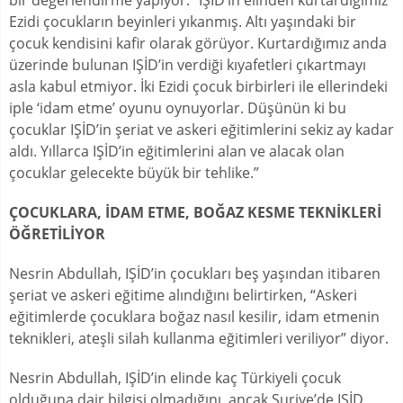
bir değerlendirme yapıyor: “IŞİD’in elinden kurtardığımız
Ezidi çocukların beyinleri yıkanmış. Altı yaşındaki bir
çocuk kendisini kafir olarak görüyor. Kurtardığımız anda
üzerinde bulunan IŞİD’in verdiği kıyafetleri çıkartmayı
asla kabul etmiyor. İki Ezidi çocuk birbirleri ile ellerindeki
iple ‘idam etme’ oyunu oynuyorlar. Düşünün ki bu
çocuklar IŞİD’in şeriat ve askeri eğitimlerini sekiz ay kadar
aldı. Yıllarca IŞİD’in eğitimlerini alan ve alacak olan
çocuklar gelecekte büyük bir tehlike.”
ÇOCUKLARA, İDAM ETME, BOĞAZ KESME TEKNİKLERİ
ÖĞRETİLİYOR
Nesrin Abdullah, IŞİD’in çocukları beş yaşından itibaren
şeriat ve askeri eğitime alındığını belirtirken, “Askeri
eğitimlerde çocuklara boğaz nasıl kesilir, idam etmenin
teknikleri, ateşli silah kullanma eğitimleri veriliyor” diyor.
Nesrin Abdullah, IŞİD’in elinde kaç Türkiyeli çocuk
olduğuna dair bilgisi olmadığını, ancak Suriye’de IŞİD