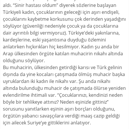
aldı. “Sinir hastası oldum” diyerek sözlerine başlayan
Türkiyeli kadın, çocuklarının geleceği için aşırı endişeli,
çocuklarını kaybetme korkusunu çok derinden yaşadığını
söylüyor (güvenliği nedeniyle çocuk ya da çocuklarına
dair ayrıntılı bilgi vermiyoruz). Türkiye’deki yakınlarına,
kardeşlerine, eski yaşantısına duyduğu özlemini
anlatırken hıçkırıkları hiç kesilmiyor. Kadın şu anda bir
Arap ülkesinden örgüte katılan muhacirin nikahı altında
olduğunu söylüyor.
Bu muhacirin, ülkesinden getirdiği karısı ve Türk gelinin
dışında da yine kocaları çatışmada ölmüş muhacir başka
uyruklardan iki kadın ile nikahı var. Şu anda nikahı
altında bulunduğu muhacir de çatışmada ölürse yeniden
evlendirilme ihtimali var. “Çocuklarınızı, kendinizi neden
böyle bir tehlikeye attınız? Neden eşinizle gittiniz”
sorusunu yanıtlarken eşinin aşırı borçları olduğunu,
örgütün yabancı savaşçılara verdiği maaş cazip geldiği
için ailecek Suriye’ye gittiklerini anlatıyor.