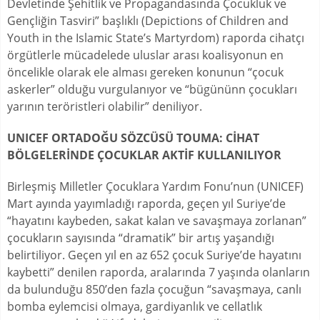
Devletinde Şehitlik ve Propagandasında Çocukluk ve
Gençliğin Tasviri” başlıklı (Depictions of Children and
Youth in the Islamic State’s Martyrdom) raporda cihatçı
örgütlerle mücadelede uluslar arası koalisyonun en
öncelikle olarak ele alması gereken konunun “çocuk
askerler” olduğu vurgulanıyor ve “bügününn çocukları
yarının teröristleri olabilir” deniliyor.
UNICEF ORTADOĞU SÖZCÜSÜ TOUMA: CİHAT
BÖLGELERİNDE ÇOCUKLAR AKTİF KULLANILIYOR
Birleşmiş Milletler Çocuklara Yardım Fonu’nun (UNICEF)
Mart ayında yayımladığı raporda, geçen yıl Suriye’de
“hayatını kaybeden, sakat kalan ve savaşmaya zorlanan”
çocukların sayısında “dramatik” bir artış yaşandığı
belirtiliyor. Geçen yıl en az 652 çocuk Suriye’de hayatını
kaybetti” denilen raporda, aralarında 7 yaşında olanların
da bulunduğu 850’den fazla çocuğun “savaşmaya, canlı
bomba eylemcisi olmaya, gardiyanlık ve cellatlık