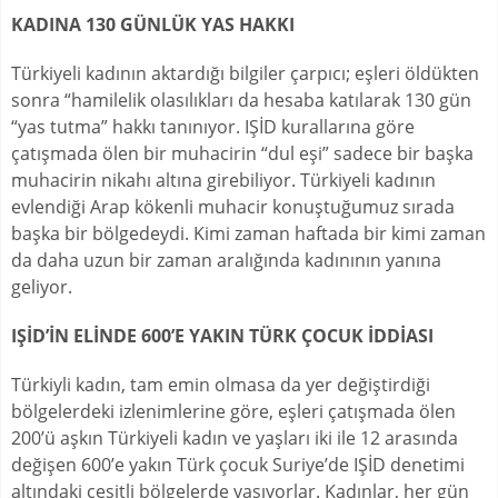
KADINA 130 GÜNLÜK YAS HAKKI
Türkiyeli kadının aktardığı bilgiler çarpıcı; eşleri öldükten
sonra “hamilelik olasılıkları da hesaba katılarak 130 gün
“yas tutma” hakkı tanınıyor. IŞİD kurallarına göre
çatışmada ölen bir muhacirin “dul eşi” sadece bir başka
muhacirin nikahı altına girebiliyor. Türkiyeli kadının
evlendiği Arap kökenli muhacir konuştuğumuz sırada
başka bir bölgedeydi. Kimi zaman haftada bir kimi zaman
da daha uzun bir zaman aralığında kadınının yanına
geliyor.
IŞİD’İN ELİNDE 600’E YAKIN TÜRK ÇOCUK İDDİASI
Türkiyli kadın, tam emin olmasa da yer değiştirdiği
bölgelerdeki izlenimlerine göre, eşleri çatışmada ölen
200’ü aşkın Türkiyeli kadın ve yaşları iki ile 12 arasında
değişen 600’e yakın Türk çocuk Suriye’de IŞİD denetimi
altındaki çeşitli bölgelerde yaşıyorlar. Kadınlar, her gün