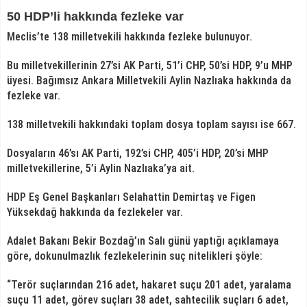
50 HDP’li hakkında fezleke var
Meclis’te 138 milletvekili hakkında fezleke bulunuyor.
Bu milletvekillerinin 27’si AK Parti, 51’i CHP, 50’si HDP, 9’u MHP
üyesi. Bağımsız Ankara Milletvekili Aylin Nazlıaka hakkında da
fezleke var.
138 milletvekili hakkındaki toplam dosya toplam sayısı ise 667.
Dosyaların 46’sı AK Parti, 192’si CHP, 405’i HDP, 20’si MHP
milletvekillerine, 5’i Aylin Nazlıaka’ya ait.
HDP Eş Genel Başkanları Selahattin Demirtaş ve Figen
Yüksekdağ hakkında da fezlekeler var.
Adalet Bakanı Bekir Bozdağ’ın Salı günü yaptığı açıklamaya
göre, dokunulmazlık fezlekelerinin suç nitelikleri şöyle:
“Terör suçlarından 216 adet, hakaret suçu 201 adet, yaralama
suçu 11 adet, görev suçları 38 adet, sahtecilik suçları 6 adet,