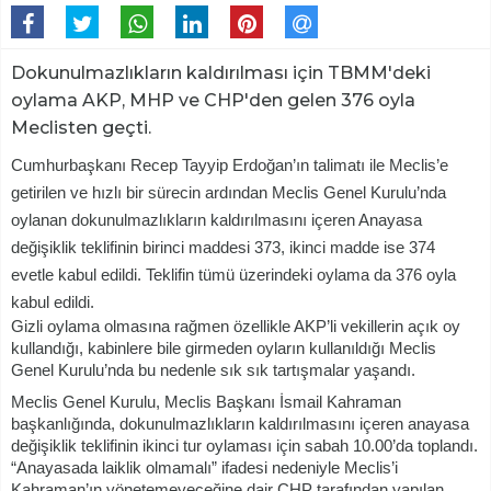
Dokunulmazlıkların kaldırılması için TBMM'deki
oylama AKP, MHP ve CHP'den gelen 376 oyla
Meclisten geçti.
Cumhurbaşkanı Recep Tayyip Erdoğan’ın talimatı ile Meclis’e
getirilen ve hızlı bir sürecin ardından Meclis Genel Kurulu’nda
oylanan dokunulmazlıkların kaldırılmasını içeren Anayasa
değişiklik teklifinin birinci maddesi 373, ikinci madde ise 374
evetle kabul edildi. Teklifin tümü üzerindeki oylama da 376 oyla
kabul edildi.
Gizli oylama olmasına rağmen özellikle AKP’li vekillerin açık oy
kullandığı, kabinlere bile girmeden oyların kullanıldığı Meclis
Genel Kurulu’nda bu nedenle sık sık tartışmalar yaşandı.
Meclis Genel Kurulu, Meclis Başkanı İsmail Kahraman
başkanlığında, dokunulmazlıkların kaldırılmasını içeren anayasa
değişiklik teklifinin ikinci tur oylaması için sabah 10.00’da toplandı.
“Anayasada laiklik olmamalı” ifadesi nedeniyle Meclis’i
Kahraman’ın yönetemeyeceğine dair CHP tarafından yapılan