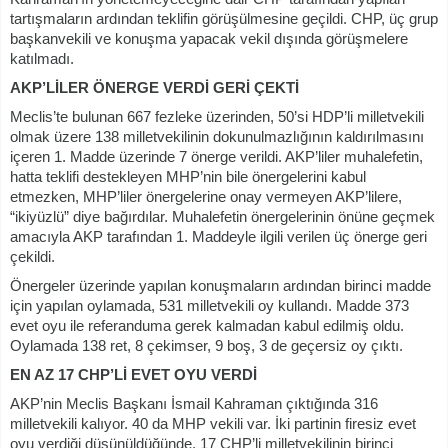
tartışmaların ardından teklifin görüşülmesine geçildi. CHP, üç grup
başkanvekili ve konuşma yapacak vekil dışında görüşmelere
katılmadı.
AKP’LİLER ÖNERGE VERDİ GERİ ÇEKTİ
Meclis’te bulunan 667 fezleke üzerinden, 50’si HDP’li milletvekili
olmak üzere 138 milletvekilinin dokunulmazlığının kaldırılmasını
içeren 1. Madde üzerinde 7 önerge verildi. AKP’liler muhalefetin,
hatta teklifi destekleyen MHP’nin bile önergelerini kabul
etmezken, MHP’liler önergelerine onay vermeyen AKP’lilere,
“ikiyüzlü” diye bağırdılar. Muhalefetin önergelerinin önüne geçmek
amacıyla AKP tarafından 1. Maddeyle ilgili verilen üç önerge geri
çekildi.
Önergeler üzerinde yapılan konuşmaların ardından birinci madde
için yapılan oylamada, 531 milletvekili oy kullandı. Madde 373
evet oyu ile referanduma gerek kalmadan kabul edilmiş oldu.
Oylamada 138 ret, 8 çekimser, 9 boş, 3 de geçersiz oy çıktı.
EN AZ 17 CHP’Lİ EVET OYU VERDİ
AKP’nin Meclis Başkanı İsmail Kahraman çıktığında 316
milletvekili kalıyor. 40 da MHP vekili var. İki partinin firesiz evet
oyu verdiği düşünüldüğünde, 17 CHP’li milletvekilinin birinci