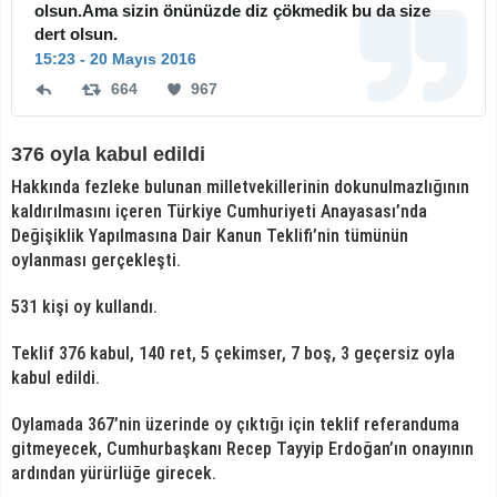
olsun.Ama sizin önünüzde diz çökmedik bu da size
dert olsun.
15:23 - 20 Mayıs 2016
664
967
664Retweet
967
beğeni
376 oyla kabul edildi
Hakkında fezleke bulunan milletvekillerinin dokunulmazlığının
kaldırılmasını içeren Türkiye Cumhuriyeti Anayasası’nda
Değişiklik Yapılmasına Dair Kanun Teklifi’nin tümünün
oylanması gerçekleşti.
531 kişi oy kullandı.
Teklif 376 kabul, 140 ret, 5 çekimser, 7 boş, 3 geçersiz oyla
kabul edildi.
Oylamada 367’nin üzerinde oy çıktığı için teklif referanduma
gitmeyecek, Cumhurbaşkanı Recep Tayyip Erdoğan’ın onayının
ardından yürürlüğe girecek.