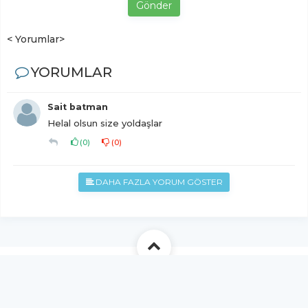
Gönder
< Yorumlar>
YORUMLAR
Sait batman
Helal olsun size yoldaşlar
(
0
)
(
0
)
DAHA FAZLA YORUM GÖSTER
YUKARI ÇIK