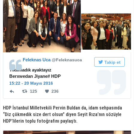
Feleknas Uca
‎@Feleknasuca
Takip et
Yıkılmadık ayaktayız
Berxwedan Jiyane# HDP
15:22 - 20 Mayıs 2016
125
236
125Retweet
236
beğeni
HDP İstanbul Milletvekili Pervin Buldan da, idam sehpasında
“Diz çökmedik size dert olsun” diyen Seyit Rıza’nın sözüyle
HDP’lilerin toplu fotoğrafını paylaştı.
Resmi