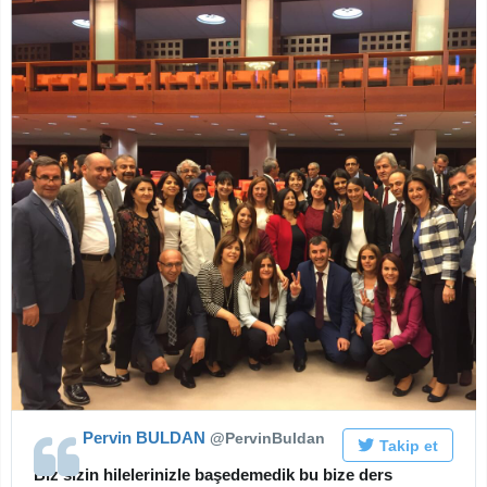
Twitter'da
görüntüle
Pervin BULDAN
‎@PervinBuldan
Takip et
Biz sizin hilelerinizle başedemedik bu bize ders