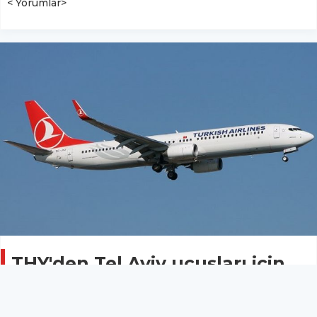
< Yorumlar>
THY'den Tel Aviv uçuşları için
iptal ve erteleme kararı