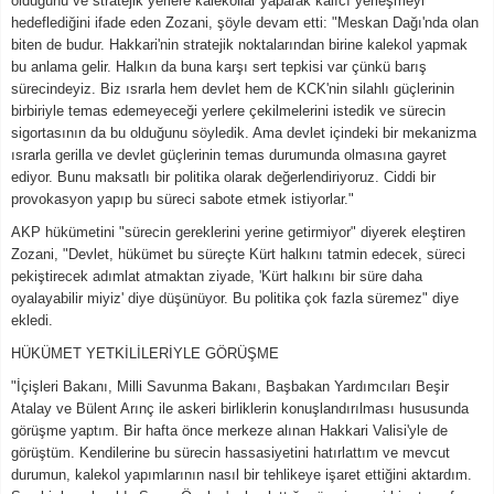
olduğunu ve stratejik yerlere kalekollar yaparak kalıcı yerleşmeyi
hedeflediğini ifade eden Zozani, şöyle devam etti: "Meskan Dağı'nda olan
biten de budur. Hakkari'nin stratejik noktalarından birine kalekol yapmak
bu anlama gelir. Halkın da buna karşı sert tepkisi var çünkü barış
sürecindeyiz. Biz ısrarla hem devlet hem de KCK'nin silahlı güçlerinin
birbiriyle temas edemeyeceği yerlere çekilmelerini istedik ve sürecin
sigortasının da bu olduğunu söyledik. Ama devlet içindeki bir mekanizma
ısrarla gerilla ve devlet güçlerinin temas durumunda olmasına gayret
ediyor. Bunu maksatlı bir politika olarak değerlendiriyoruz. Ciddi bir
provokasyon yapıp bu süreci sabote etmek istiyorlar."
AKP hükümetini "sürecin gereklerini yerine getirmiyor" diyerek eleştiren
Zozani, "Devlet, hükümet bu süreçte Kürt halkını tatmin edecek, süreci
pekiştirecek adımlat atmaktan ziyade, 'Kürt halkını bir süre daha
oyalayabilir miyiz' diye düşünüyor. Bu politika çok fazla süremez" diye
ekledi.
HÜKÜMET YETKİLİLERİYLE GÖRÜŞME
"İçişleri Bakanı, Milli Savunma Bakanı, Başbakan Yardımcıları Beşir
Atalay ve Bülent Arınç ile askeri birliklerin konuşlandırılması hususunda
görüşme yaptım. Bir hafta önce merkeze alınan Hakkari Valisi'yle de
görüştüm. Kendilerine bu sürecin hassasiyetini hatırlattım ve mevcut
durumun, kalekol yapımlarının nasıl bir tehlikeye işaret ettiğini aktardım.