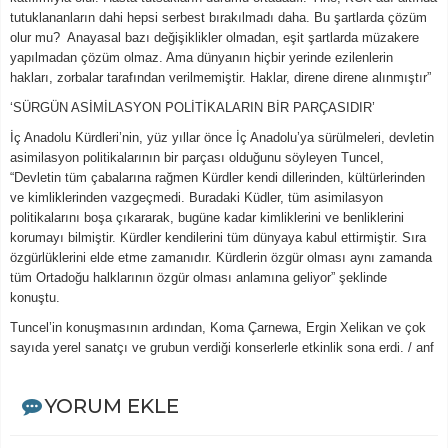
tutuklananların dahi hepsi serbest bırakılmadı daha. Bu şartlarda çözüm
olur mu? Anayasal bazı değişiklikler olmadan, eşit şartlarda müzakere
yapılmadan çözüm olmaz. Ama dünyanın hiçbir yerinde ezilenlerin
hakları, zorbalar tarafından verilmemiştir. Haklar, direne direne alınmıştır”
‘SÜRGÜN ASİMİLASYON POLİTİKALARIN BİR PARÇASIDIR’
İç Anadolu Kürdleri’nin, yüz yıllar önce İç Anadolu’ya sürülmeleri, devletin
asimilasyon politikalarının bir parçası olduğunu söyleyen Tuncel,
“Devletin tüm çabalarına rağmen Kürdler kendi dillerinden, kültürlerinden
ve kimliklerinden vazgeçmedi. Buradaki Küdler, tüm asimilasyon
politikalarını boşa çıkararak, bugüne kadar kimliklerini ve benliklerini
korumayı bilmiştir. Kürdler kendilerini tüm dünyaya kabul ettirmiştir. Sıra
özgürlüklerini elde etme zamanıdır. Kürdlerin özgür olması aynı zamanda
tüm Ortadoğu halklarının özgür olması anlamına geliyor” şeklinde
konuştu.
Tuncel’in konuşmasının ardından, Koma Çarnewa, Ergin Xelikan ve çok
sayıda yerel sanatçı ve grubun verdiği konserlerle etkinlik sona erdi. / anf
YORUM EKLE