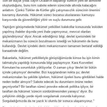
Son bir buçuk yılda Sayın Öcalan'ın başlattığı sürecin yeni bir atmosfer
oluşturduğunu, bunu kim sabote edenin sürecinde altında kalacağını
anlattım. Çünkü Türkler de Kürtler gibi çatışmasızlık sürecinin önemini
kavramış durumda. Hükümet süreci bozarsa uluslararası kamuoyu
karşısında da güvenilirliğini yitirir ve suçlu durumuna gelir.
Yaptığım görüşmelerde hükümet yetkilileri kalekollar konusunda 'eskiden
yapılmış ihaleler dışında yeni ihale yapmıyoruz, mevcut olanları
güçlendiriyoruz' diyor. Ancak edindiğimiz bilgi, devlet içerisindeki bir
mekanizmanın bu sürecin bozulmasını istediği ve hükümetin de bunu
kullandığı. Devlet içindeki derin mekanizmanın tamamen bertaraf edildiği
kanaatinde değilim.
Bakanlarla, hükümet yetkilileriyle görüştüğümüzde kimse bu işin kimin
talimatıyla yapıldığı konusunda bilgi paylaşmıyor. Kara Kuvvetleri
Komutanı'na sorumluluk yüklüyorlar. O zaman çıkıp 'devlet bir bütün
içinde çalışmıyor' demeliler. Bizi kaygılandıran nokta şu; devlet
mekanizmaları bu şekilde işlerken, hükümet üyeleri bunu gördükleri halde
neden tedbir almıyor? Sabote edecek bu durumların önüne neden
geçmiyorlar? Bir taraftan süreci provoke edecek politika işliyor, bir
taraftan da hükümet 'sürecin sürdürülmesinden yanayız' diyor. Bu
çelişkinin olduğu yerde niyeti sorgulamak zorunda kalıyoruz.
Sorguladığımızda da ne yazık ki olumlu bir sonuca ulaşamıyoruz."