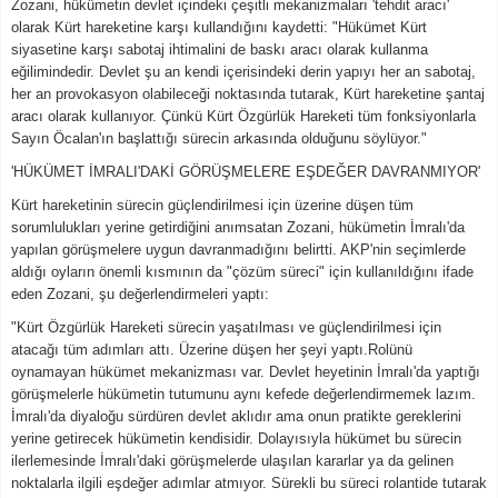
Zozani, hükümetin devlet içindeki çeşitli mekanizmaları 'tehdit aracı'
olarak Kürt hareketine karşı kullandığını kaydetti: "Hükümet Kürt
siyasetine karşı sabotaj ihtimalini de baskı aracı olarak kullanma
eğilimindedir. Devlet şu an kendi içerisindeki derin yapıyı her an sabotaj,
her an provokasyon olabileceği noktasında tutarak, Kürt hareketine şantaj
aracı olarak kullanıyor. Çünkü Kürt Özgürlük Hareketi tüm fonksiyonlarla
Sayın Öcalan'ın başlattığı sürecin arkasında olduğunu söylüyor."
'HÜKÜMET İMRALI'DAKİ GÖRÜŞMELERE EŞDEĞER DAVRANMIYOR'
Kürt hareketinin sürecin güçlendirilmesi için üzerine düşen tüm
sorumlulukları yerine getirdiğini anımsatan Zozani, hükümetin İmralı'da
yapılan görüşmelere uygun davranmadığını belirtti. AKP'nin seçimlerde
aldığı oyların önemli kısmının da "çözüm süreci" için kullanıldığını ifade
eden Zozani, şu değerlendirmeleri yaptı:
"Kürt Özgürlük Hareketi sürecin yaşatılması ve güçlendirilmesi için
atacağı tüm adımları attı. Üzerine düşen her şeyi yaptı.Rolünü
oynamayan hükümet mekanizması var. Devlet heyetinin İmralı'da yaptığı
görüşmelerle hükümetin tutumunu aynı kefede değerlendirmemek lazım.
İmralı'da diyaloğu sürdüren devlet aklıdır ama onun pratikte gereklerini
yerine getirecek hükümetin kendisidir. Dolayısıyla hükümet bu sürecin
ilerlemesinde İmralı'daki görüşmelerde ulaşılan kararlar ya da gelinen
noktalarla ilgili eşdeğer adımlar atmıyor. Sürekli bu süreci rolantide tutarak