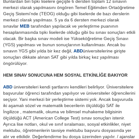
Bunlardan biri tıpkı liselere geçişte 6 dersten toplam 12 sınavın
merkezi olarak yapılmasını öngören Temel Eğitimden Ortaöğretime
Geçiş Sistemi’nde (TEOG) olduğu gibi liselerde de bazı derslerin
merkezi olarak yapılması. 5 ya da 6 dersten merkezi olarak
sınavlar
MEB
tarafından yapılacak ve yerleştirme puanının
hesaplanmasında tıpkı liselerde olduğu gibi bu sınav sonuçları etkili
olacak. Bir başka sınav modeli ise Yükseköğretime Geçiş Sınavı
(YGS) yapılması ve bunun sonuçlarının kullanılması. Ancak bu
sınavın YGS gibi yılda bir kez değil,
ABD
üniversitelerine girişte
sonuçları dikkate alınan SAT gibi yılda birkaç kez yapılması
öngörülüyor.
HEM SINAV SONUCUNA HEM SOSYAL ETKİNLİĞE BAKIYOR
ABD
üniversiteleri kendi şartlarını kendileri belirliyor. Üniversitelere
başvurular öğrenci tarafından yapılıyor ve üniversiteler öğrencilerini
seçiyor. Yani merkezi bir yerleştirme sistemi yok. Ancak başvuruda
iki aşamalı sözel ve matematik becerilerin ölçüldüğü SAT ile
İngilizce , matematik, okuma ve bilimsel muhakeme bilgisinin
ölçüldüğü ACT (American College Test) sınav sonuçları istenir.
Ayrıca lise notları, okul ve sınıf sıralaması, sosyal etkinlikler, niyet
mektubu, öğretmenlerin tavsiye mektubu başvuru dosyasında yer
alır ve etkilidir. Değerlendirme bu dosya üzerinden yapılır. / ajanslar