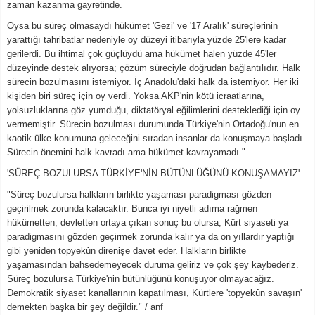
zaman kazanma gayretinde.
Oysa bu süreç olmasaydı hükümet 'Gezi' ve '17 Aralık' süreçlerinin
yarattığı tahribatlar nedeniyle oy düzeyi itibarıyla yüzde 25'lere kadar
gerilerdi. Bu ihtimal çok güçlüydü ama hükümet halen yüzde 45'ler
düzeyinde destek alıyorsa; çözüm süreciyle doğrudan bağlantılıdır. Halk
sürecin bozulmasını istemiyor. İç Anadolu'daki halk da istemiyor. Her iki
kişiden biri süreç için oy verdi. Yoksa AKP'nin kötü icraatlarına,
yolsuzluklarına göz yumduğu, diktatöryal eğilimlerini desteklediği için oy
vermemiştir. Sürecin bozulması durumunda Türkiye'nin Ortadoğu'nun en
kaotik ülke konumuna geleceğini sıradan insanlar da konuşmaya başladı.
Sürecin önemini halk kavradı ama hükümet kavrayamadı."
'SÜREÇ BOZULURSA TÜRKİYE'NİN BÜTÜNLÜĞÜNÜ KONUŞAMAYIZ'
"Süreç bozulursa halkların birlikte yaşaması paradigması gözden
geçirilmek zorunda kalacaktır. Bunca iyi niyetli adıma rağmen
hükümetten, devletten ortaya çıkan sonuç bu olursa, Kürt siyaseti ya
paradigmasını gözden geçirmek zorunda kalır ya da on yıllardır yaptığı
gibi yeniden topyekûn direnişe davet eder. Halkların birlikte
yaşamasından bahsedemeyecek duruma geliriz ve çok şey kaybederiz.
Süreç bozulursa Türkiye'nin bütünlüğünü konuşuyor olmayacağız.
Demokratik siyaset kanallarının kapatılması, Kürtlere 'topyekûn savaşın'
demekten başka bir şey değildir." / anf