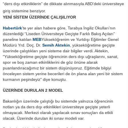
“ders dışı etkinliklerin” de dikkate alınmasıyla ABD’deki üniversiteye
giriş sistemine benziyor.
YENİ SİSTEM ÜZERİNDE ÇALIŞILIYOR
Habertürk
'te yer alan
haber
e göre, Tarabya İngiliz Okulları’nın
düzenlediği “Liseden Üniversiteye Geçişte Farklı Bakış Açıları”
paneline katılan
MEB
Yükseköğrenim ve Yurtdışı Eğitimler Genel
Müdürü Yrd. Doç. Dr.
Semih Aktekin
, yükseköğretime geçişte
üzerinde çalıştıkları yeni sisteme dair bilgiler verdi. Aktekin,
"Yükseköğretime geçişte öğrencinin ders dışı uğraşlarını, sanat,
spor ve boş zaman etkinliklerini de göz önüne alarak
puanlandıracağımız bir sistem düşünüyoruz. Eğitimde bilgiyi
önceleyen sistem yerine becerileri de ön plana alan yeni bir sistem
kurmanın peşindeyiz" diye konuştu.
ÜZERİNDE DURULAN 2 MODEL
Bakanlığın üzerinde çalıştığı bu sistemde yalnızca öğrencinin
notları ya da ders dışı etkinlikleri üniversiteye geçişte yeterli
olmayacak. Merkezi olarak yapılacak sınav sonuçları da etkili
olacak. Üzerinde durulan iki sınav modeli var.