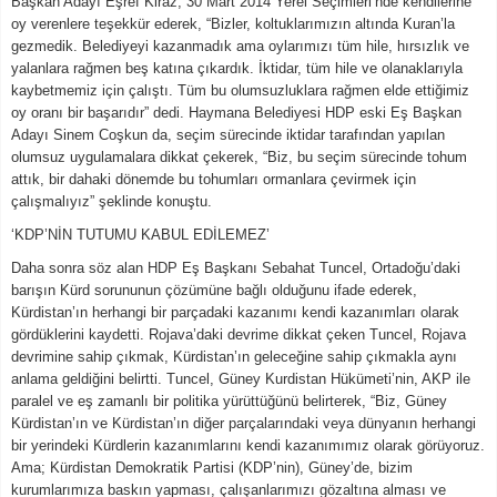
Başkan Adayı Eşref Kiraz, 30 Mart 2014 Yerel Seçimleri’nde kendilerine
oy verenlere teşekkür ederek, “Bizler, koltuklarımızın altında Kuran’la
gezmedik. Belediyeyi kazanmadık ama oylarımızı tüm hile, hırsızlık ve
yalanlara rağmen beş katına çıkardık. İktidar, tüm hile ve olanaklarıyla
kaybetmemiz için çalıştı. Tüm bu olumsuzluklara rağmen elde ettiğimiz
oy oranı bir başarıdır” dedi. Haymana Belediyesi HDP eski Eş Başkan
Adayı Sinem Coşkun da, seçim sürecinde iktidar tarafından yapılan
olumsuz uygulamalara dikkat çekerek, “Biz, bu seçim sürecinde tohum
attık, bir dahaki dönemde bu tohumları ormanlara çevirmek için
çalışmalıyız” şeklinde konuştu.
‘KDP’NİN TUTUMU KABUL EDİLEMEZ’
Daha sonra söz alan HDP Eş Başkanı Sebahat Tuncel, Ortadoğu’daki
barışın Kürd sorununun çözümüne bağlı olduğunu ifade ederek,
Kürdistan’ın herhangi bir parçadaki kazanımı kendi kazanımları olarak
gördüklerini kaydetti. Rojava’daki devrime dikkat çeken Tuncel, Rojava
devrimine sahip çıkmak, Kürdistan’ın geleceğine sahip çıkmakla aynı
anlama geldiğini belirtti. Tuncel, Güney Kurdistan Hükümeti’nin, AKP ile
paralel ve eş zamanlı bir politika yürüttüğünü belirterek, “Biz, Güney
Kürdistan’ın ve Kürdistan’ın diğer parçalarındaki veya dünyanın herhangi
bir yerindeki Kürdlerin kazanımlarını kendi kazanımımız olarak görüyoruz.
Ama; Kürdistan Demokratik Partisi (KDP’nin), Güney’de, bizim
kurumlarımıza baskın yapması, çalışanlarımızı gözaltına alması ve