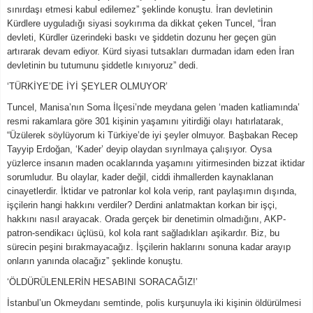
sınırdaşı etmesi kabul edilemez” şeklinde konuştu. İran devletinin
Kürdlere uyguladığı siyasi soykırıma da dikkat çeken Tuncel, “İran
devleti, Kürdler üzerindeki baskı ve şiddetin dozunu her geçen gün
artırarak devam ediyor. Kürd siyasi tutsakları durmadan idam eden İran
devletinin bu tutumunu şiddetle kınıyoruz” dedi.
‘TÜRKİYE’DE İYİ ŞEYLER OLMUYOR’
Tuncel, Manisa’nın Soma İlçesi’nde meydana gelen ‘maden katliamında’
resmi rakamlara göre 301 kişinin yaşamını yitirdiği olayı hatırlatarak,
“Üzülerek söylüyorum ki Türkiye’de iyi şeyler olmuyor. Başbakan Recep
Tayyip Erdoğan, ‘Kader’ deyip olaydan sıyrılmaya çalışıyor. Oysa
yüzlerce insanın maden ocaklarında yaşamını yitirmesinden bizzat iktidar
sorumludur. Bu olaylar, kader değil, ciddi ihmallerden kaynaklanan
cinayetlerdir. İktidar ve patronlar kol kola verip, rant paylaşımın dışında,
işçilerin hangi hakkını verdiler? Derdini anlatmaktan korkan bir işçi,
hakkını nasıl arayacak. Orada gerçek bir denetimin olmadığını, AKP-
patron-sendikacı üçlüsü, kol kola rant sağladıkları aşikardır. Biz, bu
sürecin peşini bırakmayacağız. İşçilerin haklarını sonuna kadar arayıp
onların yanında olacağız” şeklinde konuştu.
‘ÖLDÜRÜLENLERİN HESABINI SORACAĞIZ!’
İstanbul’un Okmeydanı semtinde, polis kurşunuyla iki kişinin öldürülmesi