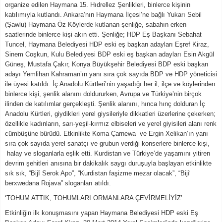
organize edilen Haymana 15. Hıdrellez Şenlikleri, binlerce kişinin
katılımıyla kutlandı. Ankara’nın Haymana İlçesi’ne bağlı Yukarı Sebil
(Şawlu) Haymana Öz Köylerde kutlanan şenliğe, sabahın erken
saatlerinde binlerce kişi akın etti. Şenliğe; HDP Eş Başkanı Sebahat
Tuncel, Haymana Belediyesi HDP eski eş başkan adayları Eşref Kiraz,
Sinem Coşkun, Kulu Belediyesi BDP eski eş başkan adayları Esin Akgül
Güneş, Mustafa Çakır, Konya Büyükşehir Belediyesi BDP eski başkan
adayı Yemlihan Kahraman’ın yanı sıra çok sayıda BDP ve HDP yöneticisi
ile üyesi katıldı. İç Anadolu Kürtleri’nin yaşadığı her il, ilçe ve köylerinden
binlerce kişi, şenlik alanını doldururken, Avrupa ve Türkiye’nin birçok
ilinden de katılımlar gerçekleşti. Şenlik alanını, hınca hınç dolduran İç
Anadolu Kürtleri, giydikleri yerel giysileriyle dikkatleri üzerlerine çekerken;
özellikle kadınların, sarı-yeşil-kırmız elbiseleri ve yerel giyisileri alanı renk
cümbüşüne bürüdü. Etkinlikte Koma Çarnewa ve Ergin Xelikan’ın yanı
sıra çok sayıda yerel sanatçı ve grubun verdiği konserlere binlerce kişi,
halay ve sloganlarla eşlik etti. Kurdistan ve Türkiye’de yaşamını yitiren
devrim şehitleri anısına bir dakikalık saygı duruşuyla başlayan etkinlikte
sık sık, “Bijî Serok Apo”, “Kurdistan faşizme mezar olacak”, “Bijî
berxwedana Rojava” sloganları atıldı.
‘TOHUM ATTIK, TOHUMLARI ORMANLARA ÇEVİRMELİYİZ’
Etkinliğin ilk konuşmasını yapan Haymana Belediyesi HDP eski Eş