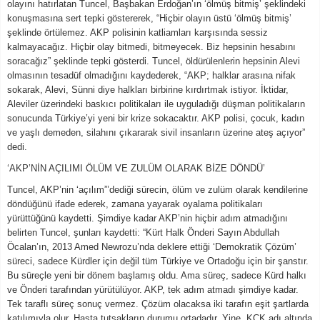
olayını hatırlatan Tuncel, Başbakan Erdoğan’ın ‘ölmüş bitmiş’ şeklindeki
konuşmasına sert tepki göstererek, “Hiçbir olayın üstü ‘ölmüş bitmiş’
şeklinde örtülemez. AKP polisinin katliamları karşısında sessiz
kalmayacağız. Hiçbir olay bitmedi, bitmeyecek. Biz hepsinin hesabını
soracağız” şeklinde tepki gösterdi. Tuncel, öldürülenlerin hepsinin Alevi
olmasının tesadüf olmadığını kaydederek, “AKP; halklar arasına nifak
sokarak, Alevi, Sünni diye halkları birbirine kırdırtmak istiyor. İktidar,
Aleviler üzerindeki baskıcı politikaları ile uyguladığı düşman politikaların
sonucunda Türkiye’yi yeni bir krize sokacaktır. AKP polisi, çocuk, kadın
ve yaşlı demeden, silahını çıkararak sivil insanların üzerine ateş açıyor”
dedi.
‘AKP’NİN AÇILIMI ÖLÜM VE ZULÜM OLARAK BİZE DÖNDÜ’
Tuncel, AKP’nin ‘açılım”’dediği sürecin, ölüm ve zulüm olarak kendilerine
döndüğünü ifade ederek, zamana yayarak oyalama politikaları
yürüttüğünü kaydetti. Şimdiye kadar AKP’nin hiçbir adım atmadığını
belirten Tuncel, şunları kaydetti: “Kürt Halk Önderi Sayın Abdullah
Öcalan’ın, 2013 Amed Newrozu’nda deklere ettiği ‘Demokratik Çözüm’
süreci, sadece Kürdler için değil tüm Türkiye ve Ortadoğu için bir şanstır.
Bu süreçle yeni bir dönem başlamış oldu. Ama süreç, sadece Kürd halkı
ve Önderi tarafından yürütülüyor. AKP, tek adım atmadı şimdiye kadar.
Tek taraflı süreç sonuç vermez. Çözüm olacaksa iki tarafın eşit şartlarda
katılımıyla olur. Hasta tutsakların durumu ortadadır. Yine, KCK adı altında