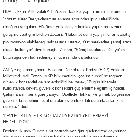
olduğunu vurguladı.
HDP Hakkari Milletvekili Adil Zozani, kalekol yapımlarının, hükümetin
"çözüm süreci"ne yaklaşımını anlama açısından ipucu niteliğinde
olduğunu vurguladı. Hükümet yetkilileriyle kalekol yapımları üzerine
görüşme yaptığını bildiren Zozani, "Hükümet derin yapıyı her an sabotaj,
provokasyon olabileceği noktasında tutarak, Kürt hareketine şantaj aracı
olarak kullanıyor" diye konuştu. Zozani, "Süreç bozulursa Türkiye'nin
bütünlüğünden bahsedemeyiz" uyarısında da bulundu.
ANF'ye açıklama yapan, Halkların Demokratik Partisi (HDP) Hakkari
Milletvekili Adil Zozani, AKP hükümetinin "çözüm süreci"ne rağmen
güvenlik konseptini devam ettirdiğini belirterek, "Bugün itibarıyla
Kürdistan'da devlet, güvenlik konseptini güçlendirme eğilimi içindedir.
Çalışmalarını buna göre yapıyor. Özellikle Hakkari ve Şırnak bölgesinde,
güvenlik konseptinin tezahürü olan eylemlere, fiili durumlara tanıklık
ediyoruz" dedi.
'DEVLET STRATEJİK NOKTALARA KALICI YERLEŞMEYİ
HEDEFLİYOR'
Devletin, Kuzey-Güney sınır hattında varlığını güçlendirme gayretinde