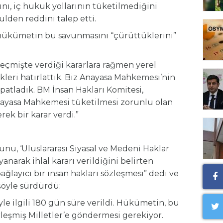
ı, iç hukuk yollarının tüketilmediğini
den reddini talep etti.
hükümetin bu savunmasını “çürüttüklerini”
çmişte verdiği kararlara rağmen yerel
ri hatırlattık. Biz Anayasa Mahkemesi’nin
spatladık. BM İnsan Hakları Komitesi,
yasa Mahkemesi tüketilmesi zorunlu olan
rek bir karar verdi.”
nu, ‘Uluslararası Siyasal ve Medeni Haklar
anarak ihlal kararı verildiğini belirten
ğlayıcı bir insan hakları sözleşmesi” dedi ve
şöyle sürdürdü:
yle ilgili 180 gün süre verildi. Hükümetin, bu
irleşmiş Milletler’e göndermesi gerekiyor.