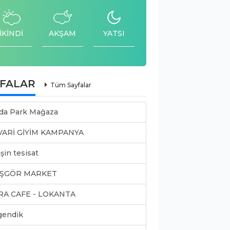
İKİNDİ
AKŞAM
YATSI
YFALAR
Tüm Sayfalar
da Park Mağaza
VARİ GİYİM KAMPANYA
şin tesisat
ŞGÖR MARKET
RA CAFE - LOKANTA
gendik