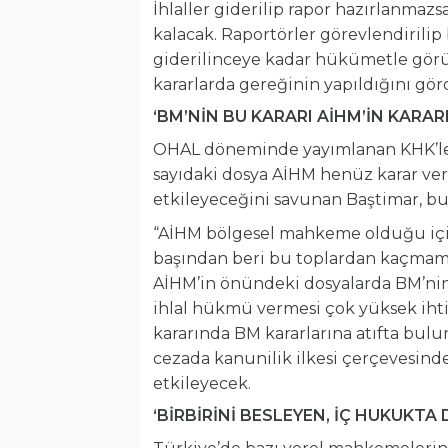
İhlaller giderilip rapor hazırlanmazs
kalacak. Raportörler görevlendirilip 
giderilinceye kadar hükümetle gör
kararlarda gereğinin yapıldığını gör
‘BM’NİN BU KARARI AİHM’İN KARAR
OHAL döneminde yayımlanan KHK’lerl
sayıdaki dosya AİHM henüz karar ver
etkileyeceğini savunan Baştimar, bun
“AİHM bölgesel mahkeme olduğu için
başından beri bu toplardan kaçmama
AİHM’in önündeki dosyalarda BM’nin
ihlal hükmü vermesi çok yüksek ihti
kararında BM kararlarına atıfta bul
cezada kanunilik ilkesi çerçevesinde
etkileyecek.
‘BİRBİRİNİ BESLEYEN, İÇ HUKUKTA