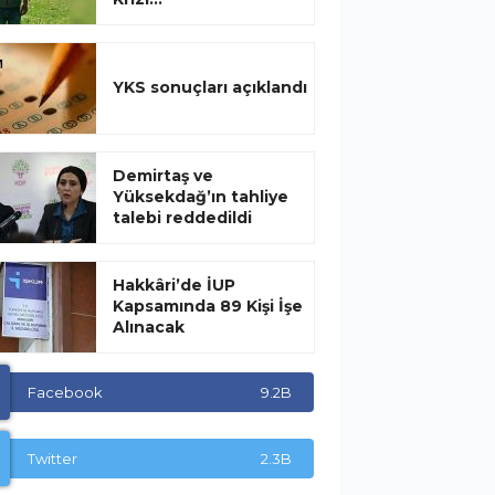
YKS sonuçları açıklandı
Demirtaş ve
Yüksekdağ’ın tahliye
talebi reddedildi
Hakkâri’de İUP
Kapsamında 89 Kişi İşe
Alınacak
Facebook
9.2B
Twitter
2.3B