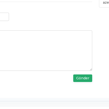
aze
Gönder