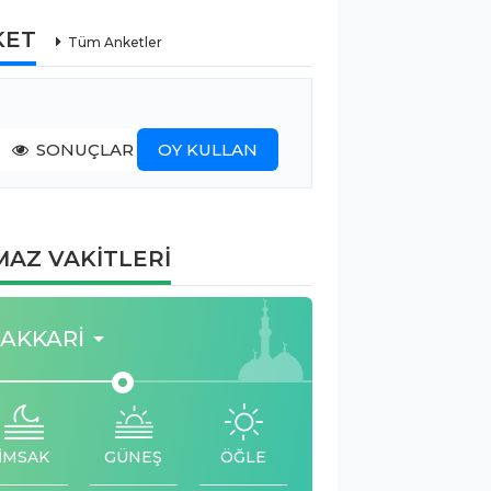
KET
Tüm Anketler
SONUÇLAR
OY KULLAN
AZ VAKİTLERİ
AKKARI
İMSAK
GÜNEŞ
ÖĞLE