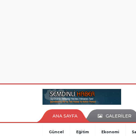
istanbul evden eve nakliyat
eşya depolama
ANA SAYFA
GALERİLER
Güncel
Eğitim
Ekonomi
Sa