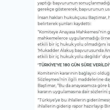
yaptığı başvurunun sonuçlanmadığın
gerekçe göstererek, başvurunun usul
İnsan hakları hukukçusu Baştimar, 
belirterek şunları kaydetti:
“Komiteye Anayasa Mahkemesi’nin ge
mahkemelerce uygulanmadığı örnekle
etkili bir iç hukuk yolu olmadığını i
‘Mukadder Alakuş başvurusunda Ana
etkili bir iç hukuk yolu değildir’ diye
‘TÜRKİYE’YE 180 GÜN SÜRE VERİLDİ’
Komitenin kararının bağlayıcı olduğu
Sözleşmesi’nin ilgili maddelerine day
Baştimar, “Bu da anayasamıza göre ba
kararın uygulamasına dair sözlerini 
“Türkiye’ye bu ihlallerin giderilmesi
ihlallerin giderip rapor hazırlayıp B