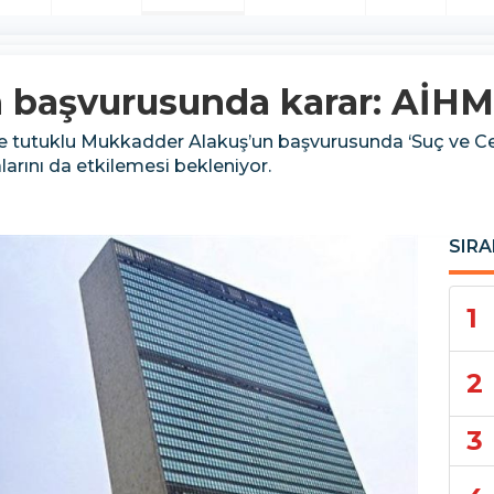
 başvurusunda karar: AİHM'
e tutuklu Mukkadder Alakuş’un başvurusunda ‘Suç ve Cezal
larını da etkilemesi bekleniyor.
SIRA
1
2
3