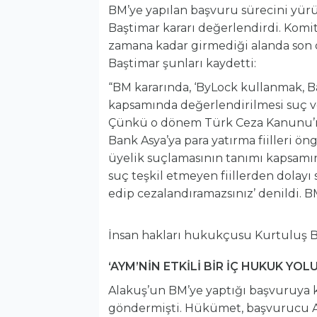
BM’ye yapılan başvuru sürecini yür
Baştimar kararı değerlendirdi. Komi
zamana kadar girmediği alanda son d
Baştimar şunları kaydetti:
“BM kararında, ‘ByLock kullanmak, B
kapsamında değerlendirilmesi suç ve 
Çünkü o dönem Türk Ceza Kanunu’
Bank Asya’ya para yatırma fiilleri ön
üyelik suçlamasının tanımı kapsamın
suç teşkil etmeyen fiillerden dolayı 
edip cezalandıramazsınız’ denildi. 
İnsan hakları hukukçusu Kurtuluş 
‘AYM’NİN ETKİLİ BİR İÇ HUKUK YOL
Alakuş’un BM’ye yaptığı başvuruya 
göndermişti. Hükümet, başvurucu 