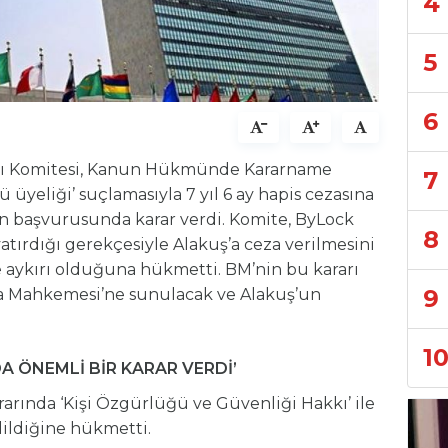
4
5
6
arı Komitesi, Kanun Hükmünde Kararname
7
tü üyeliği’ suçlamasıyla 7 yıl 6 ay hapis cezasına
başvurusunda karar verdi. Komite, ByLock
8
atırdığı gerekçesiyle Alakuş’a ceza verilmesini
ne aykırı olduğuna hükmetti. BM’nin bu kararı
9
a Mahkemesi’ne sunulacak ve Alakuş’un
1
A ÖNEMLİ BİR KARAR VERDİ’
arında ‘Kişi Özgürlüğü ve Güvenliği Hakkı’ ile
dildiğine hükmetti.