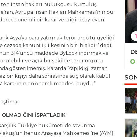
üten insan hakları hukukçusu Kurtuluş
te’nin, Avrupa İnsan Hakları Mahkemesi’nin bu
erece önemli bir karar verdiğini söyleyen
1
ank Asya’ya para yatırmak terör örgütü üyeliği
cezada kanunilik ilkesinin bir ihlalidir’ dedi.
TBMM'de 'İsrail-İran tezkeresi' kabul edildi
nun 314’üncü maddede ByLock indirmek ve
görülebilir ve açık bir şekilde terör örgütü
Politika
da gösterilmemiş. Kararda ‘Yapıldığı zaman
siz bir kişiyi daha sonrasında suç olarak kabul
SON
BM kararının en önemli maddesi buydu.”
Baştimar
U OLMADIĞINI İSPATLADIK’
karşılık Türkiye hükümeti de savunma
Alakuş’un henüz Anayasa Mahkemesi’ne (AYM)