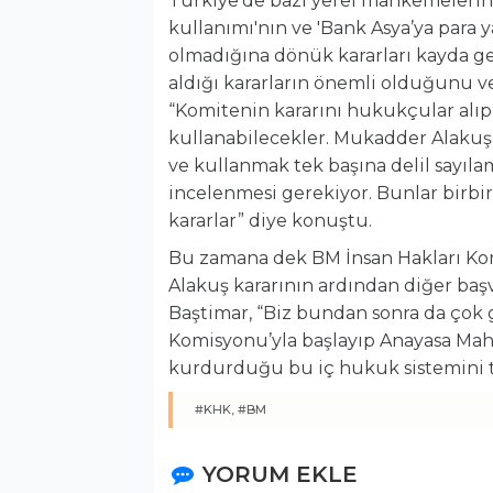
Türkiye’de bazı yerel mahkemelerin v
kullanımı'nın ve 'Bank Asya’ya para y
olmadığına dönük kararları kayda ge
aldığı kararların önemli olduğunu 
“Komitenin kararını hukukçular al
kullanabilecekler. Mukadder Alakuş
ve kullanmak tek başına delil sayıla
incelenmesi gerekiyor. Bunlar birbi
kararlar” diye konuştu.
Bu zamana dek BM İnsan Hakları Komi
Alakuş kararının ardından diğer baş
Baştimar, “Biz bundan sonra da çok 
Komisyonu’yla başlayıp Anayasa Mah
kurdurduğu bu iç hukuk sistemini tü
#KHK,
#BM
YORUM EKLE