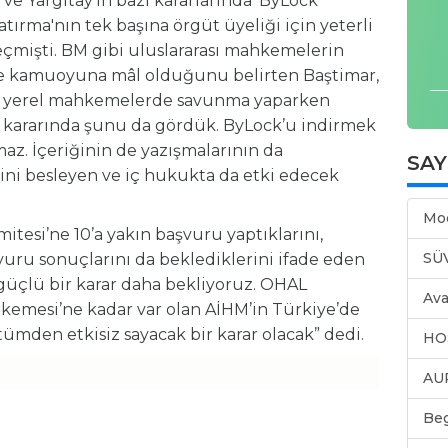
e Yargıtay’ın bazı kararlarında 'ByLock
atırma'nın tek başına örgüt üyeliği için yeterli
çmişti. BM gibi uluslararası mahkemelerin
ve kamuoyuna mâl olduğunu belirten Baştimar,
ıp yerel mahkemelerde savunma yaparken
 kararında şunu da gördük. ByLock’u indirmek
maz. İçeriğinin de yazışmalarının da
SA
rini besleyen ve iç hukukta da etki edecek
Mo
tesi’ne 10’a yakın başvuru yaptıklarını,
SÜ
vuru sonuçlarını da beklediklerini ifade eden
güçlü bir karar daha bekliyoruz. OHAL
Ava
kemesi’ne kadar var olan AİHM’in Türkiye’de
mden etkisiz sayacak bir karar olacak” dedi.
HO
AU
Be