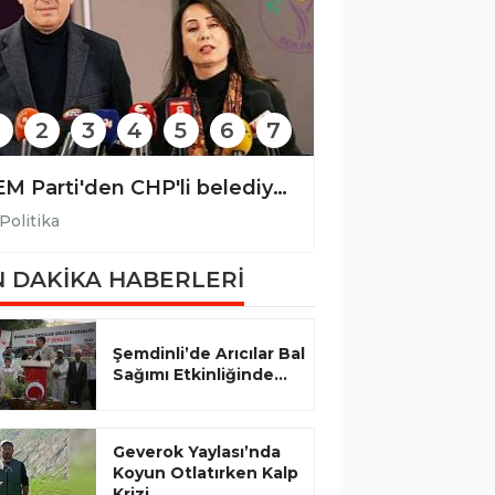
2
3
4
5
6
7
DEM Parti'den CHP'li belediyelere yönelik operasyona tepki
Politika
Politika
 DAKİKA HABERLERİ
Şemdinli’de Arıcılar Bal
Sağımı Etkinliğinde...
Geverok Yaylası’nda
Koyun Otlatırken Kalp
Krizi...