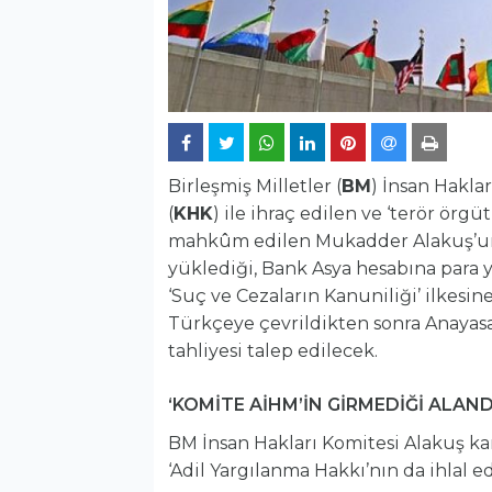
Birleşmiş Milletler (
BM
) İnsan Hakl
(
KHK
) ile ihraç edilen ve ‘terör örgü
mahkûm edilen Mukadder Alakuş’un 
yüklediği, Bank Asya hesabına para y
‘Suç ve Cezaların Kanuniliği’ ilkesi
Türkçeye çevrildikten sonra Anayas
tahliyesi talep edilecek.
‘KOMİTE AİHM’İN GİRMEDİĞİ ALAND
BM İnsan Hakları Komitesi Alakuş kar
‘Adil Yargılanma Hakkı’nın da ihlal e