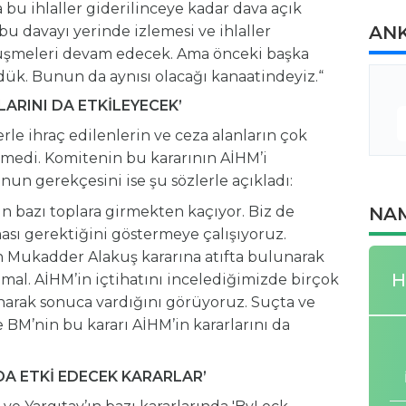
a bu ihlaller giderilinceye kadar dava açık
AN
bu davayı yerinde izlemesi ve ihlaller
üşmeleri devam edecek. Ama önceki başka
dük. Bunun da aynısı olacağı kanaatindeyiz.“
LARINI DA ETKİLEYECEK’
e ihraç edilenlerin ve ceza alanların çok
medi. Komitenin bu kararının AİHM’i
un gerekçesini ise şu sözlerle açıkladı:
 bazı toplara girmekten kaçıyor. Biz de
NAM
sı gerektiğini göstermeye çalışıyoruz.
 Mukadder Alakuş kararına atıfta bulunarak
H
mal. AİHM’in içtihatını incelediğimizde birçok
unarak sonuca vardığını görüyoruz. Suçta ve
 BM’nin bu kararı AİHM’in kararlarını da
 DA ETKİ EDECEK KARARLAR’