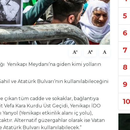
5
6
7
ağı Yenikapı Meydanı’na giden kimi yolların
8
Sahil ve Atatürk Bulvarı’nın kullanılabileceğini
9
e çıkan tüm cadde ve sokaklar, bağlantıya
1
t Vefa Kara Kurdu Üst Geçidi, Yenikapı İDO
ı Yanyol (Yenikapı etkinlik alanı iç yolu),
aktır. Alternatif güzergahlar olarak ise Vatan
ve Atatürk Bulvarı kullanılabilecek.”