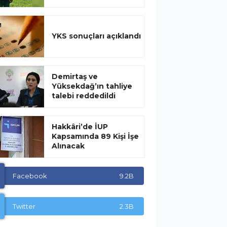
YKS sonuçları açıklandı
Demirtaş ve
Yüksekdağ’ın tahliye
talebi reddedildi
Hakkâri’de İUP
Kapsamında 89 Kişi İşe
Alınacak
Facebook
9.2B
Twitter
2.3B