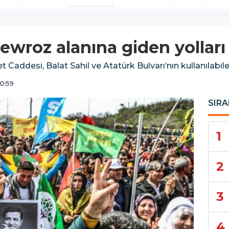
 Newroz alanına giden yollar
et Caddesi, Balat Sahil ve Atatürk Bulvarı’nın kullanılabile
0:59
SIRA
1
2
3
4