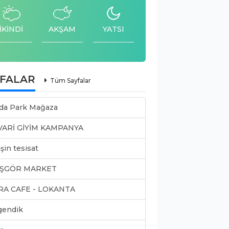
İKİNDİ
AKŞAM
YATSI
YFALAR
Tüm Sayfalar
da Park Mağaza
VARİ GİYİM KAMPANYA
şin tesisat
ŞGÖR MARKET
RA CAFE - LOKANTA
gendik