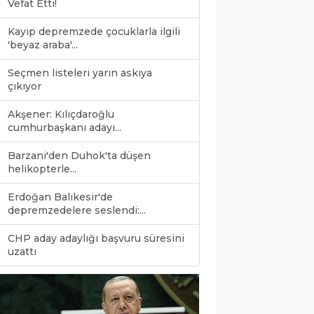
Vefat Etti!
Kayıp depremzede çocuklarla ilgili
'beyaz araba'...
Seçmen listeleri yarın askıya
çıkıyor
Akşener: Kılıçdaroğlu
cumhurbaşkanı adayı...
Barzani'den Duhok'ta düşen
helikopterle...
Erdoğan Balıkesir'de
depremzedelere seslendi:...
CHP aday adaylığı başvuru süresini
0
uzattı