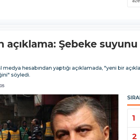
aze
in açıklama: Şebeke suyunu
yal medya hesabından yaptığı açıklamada, "yeni bir aç
ini" söyledi.
05
SIRA
1
2