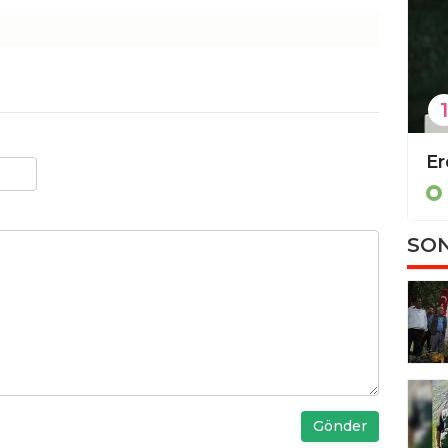
1
TBMM'de 'İsrail-İran tezkeresi' kabul edildi
DEM Parti'den CHP'li belediyelere yönelik operasyona tepki
Politika
SON
Gönder