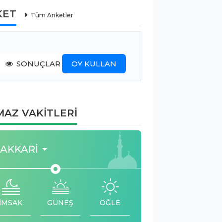
KET
Tüm Anketler
SONUÇLAR
OY KULLAN
AZ VAKİTLERİ
AKKARI
İMSAK
GÜNEŞ
ÖĞLE