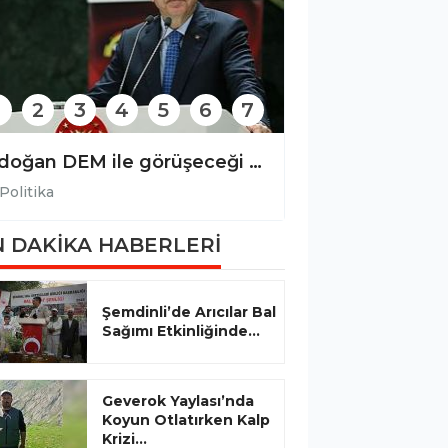
2
3
4
5
6
7
Erdoğan DEM ile görüşeceği tarihi açıkladı: İşte heyetteki isimler
Politika
Politika
 DAKİKA HABERLERİ
Şemdinli’de Arıcılar Bal
Sağımı Etkinliğinde...
Geverok Yaylası’nda
Koyun Otlatırken Kalp
Krizi...