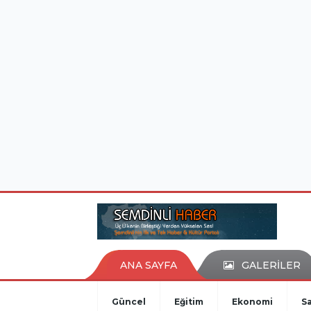
istanbul evden eve nakliyat
eşya depolama
ANA SAYFA
GALERİLER
Güncel
Eğitim
Ekonomi
Sa