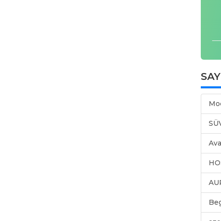
SA
Mo
SÜ
Ava
HO
AU
Be