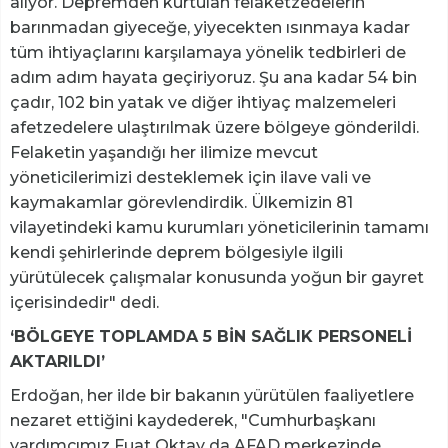
alıyor. Depremden kurtulan felaketzedelerin
barınmadan giyeceğe, yiyecekten ısınmaya kadar
tüm ihtiyaçlarını karşılamaya yönelik tedbirleri de
adım adım hayata geçiriyoruz. Şu ana kadar 54 bin
çadır, 102 bin yatak ve diğer ihtiyaç malzemeleri
afetzedelere ulaştırılmak üzere bölgeye gönderildi.
Felaketin yaşandığı her ilimize mevcut
yöneticilerimizi desteklemek için ilave vali ve
kaymakamlar görevlendirdik. Ülkemizin 81
vilayetindeki kamu kurumları yöneticilerinin tamamı
kendi şehirlerinde deprem bölgesiyle ilgili
yürütülecek çalışmalar konusunda yoğun bir gayret
içerisindedir" dedi.
‘BÖLGEYE TOPLAMDA 5 BİN SAĞLIK PERSONELİ
AKTARILDI’
Erdoğan, her ilde bir bakanın yürütülen faaliyetlere
nezaret ettiğini kaydederek, "Cumhurbaşkanı
yardımcımız Fuat Oktay da AFAD merkezinde