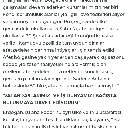
milli yas ilan ettik. Bölgedeki arama-kurtarma
çalışmaları devam ederken kurumlarımızın her biri
kendi sorumluluk alanlarıyla ilgili ilave tedbirleri alıyor
ve kamuoyuna duyuruyor. Bu çerçevede ülke
genelindeki okullarda 13 Şubat’a, afet bölgesindeki
okullarda 20 Şubat’a kadar eğitim-öğretime ara
verildi. Kamuoyu özellikle tüm uygun binalar,
afetzedelerin barınma ihtiyaçları için tahsis edildi.
Afet bölgesine yakın yerlerden başlayarak kış sezonu
sebebiyle zaten faaliyetlerine ara vermiş olan
otellerin afetzedelerin hizmetlerine sunulması için
gereken planlamalar yapılıyor. Sadece Antalya
bölgesinde 50 bin yatak bu amaçla hazırlanmıştır."
‘VATANDAŞLARIMIZI VE İŞ DÜNYAMIZI BAĞIŞTA
BULUNMAYA DAVET EDİYORUM’
Erdoğan, şu ana kadar 70 ayrı ülke ve 14 uluslararası
kuruluştan yardım teklifi aldıklarını açıklayarak, "Bizi
telefonla arayan 18 devlet ve hükümet başkanıyla