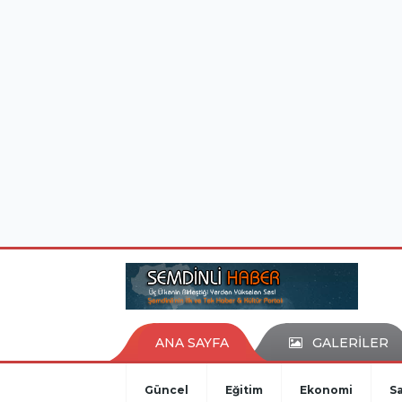
istanbul evden eve nakliyat
eşya depolama
ANA SAYFA
GALERİLER
Güncel
Eğitim
Ekonomi
Sa