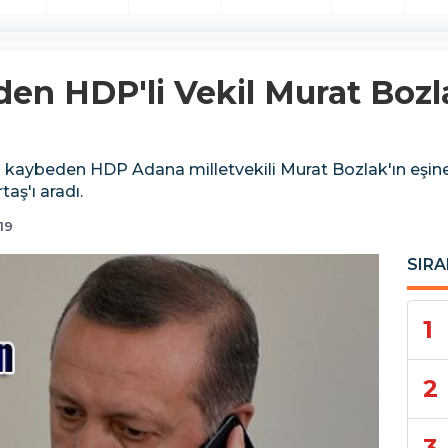
en HDP'li Vekil Murat Bozla
 kaybeden HDP Adana milletvekili Murat Bozlak'ın eşi
aş'ı aradı.
19
SIRA
1
2
3