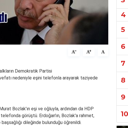
4
5
6
7
Halkların Demokratik Partisi
 vefatı nedeniyle eşini telefonla arayarak taziyede
8
9
Murat Bozlak
'ın eşi ve oğluyla, ardından da HDP
1
 telefonda görüştü. Erdoğan'ın, Bozlak'a rahmet,
başsağlığı dileğinde bulunduğu öğrenildi.