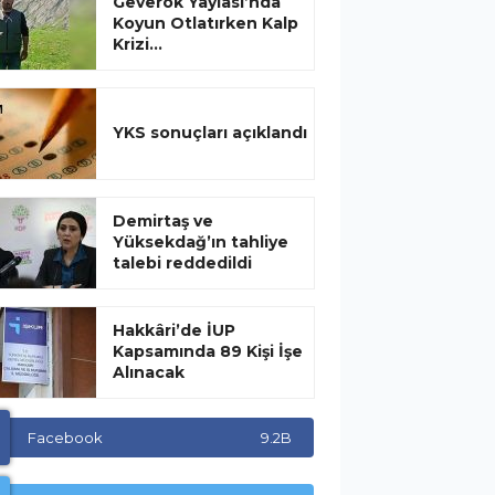
Geverok Yaylası’nda
Koyun Otlatırken Kalp
Krizi...
YKS sonuçları açıklandı
Demirtaş ve
Yüksekdağ’ın tahliye
talebi reddedildi
Hakkâri’de İUP
Kapsamında 89 Kişi İşe
Alınacak
Facebook
9.2B