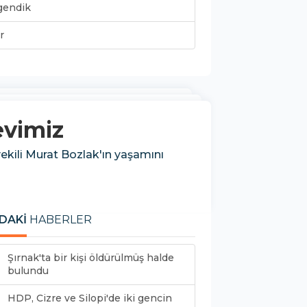
gendik
r
evimiz
kili Murat Bozlak'ın yaşamını
DAKİ
HABERLER
Şırnak'ta bir kişi öldürülmüş halde
bulundu
HDP, Cizre ve Silopi'de iki gencin