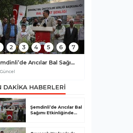
2
3
4
5
6
7
Şemdinli’de Arıcılar Bal Sağımı Etkinliğinde Bir Araya Geldi
Güncel
Güncel
 DAKİKA HABERLERİ
Şemdinli’de Arıcılar Bal
Sağımı Etkinliğinde...