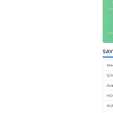
SA
Mo
SÜ
Ava
HO
AU