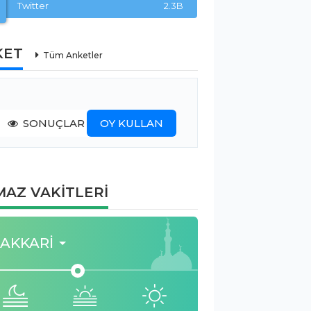
Twitter
2.3B
KET
Tüm Anketler
SONUÇLAR
OY KULLAN
AZ VAKİTLERİ
AKKARI