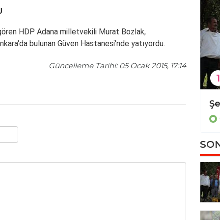
U
i gören HDP
Adana
milletvekili
Murat Bozlak
,
r Ankara'da bulunan Güven Hastanesi'nde yatıyordu.
Güncelleme Tarihi: 05 Ocak 2015, 17:14
1
Diyarbakır'da kadın cinayeti
Güncel
SON