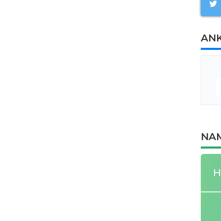
AN
NAM
H