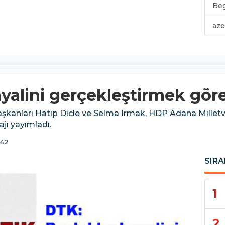
Be
aze
ayalini gerçekleştirmek gör
anları Hatip Dicle ve Selma Irmak, HDP Adana Milletve
ajı yayımladı.
:42
SIRA
1
2