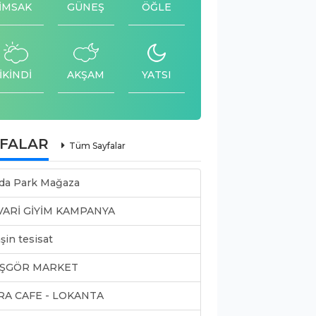
İMSAK
GÜNEŞ
ÖĞLE
İKİNDİ
AKŞAM
YATSI
YFALAR
Tüm Sayfalar
da Park Mağaza
VARİ GİYİM KAMPANYA
şin tesisat
ŞGÖR MARKET
RA CAFE - LOKANTA