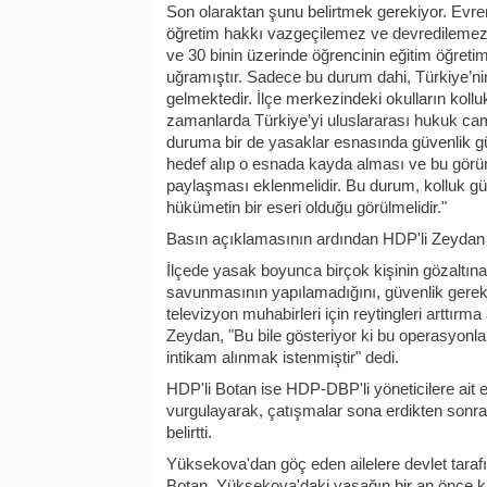
Son olaraktan şunu belirtmek gerekiyor. Evr
öğretim hakkı vazgeçilemez ve devredilemez 
ve 30 binin üzerinde öğrencinin eğitim öğret
uğramıştır. Sadece bu durum dahi, Türkiye’nin
gelmektedir. İlçe merkezindeki okulların kolluk
zamanlarda Türkiye’yi uluslararası hukuk ca
duruma bir de yasaklar esnasında güvenlik güç
hedef alıp o esnada kayda alması ve bu görünt
paylaşması eklenmelidir. Bu durum, kolluk güçl
hükümetin bir eseri olduğu görülmelidir."
Basın açıklamasının ardından HDP'li Zeydan 
İlçede yasak boyunca birçok kişinin gözaltına 
savunmasının yapılamadığını, güvenlik gerekçe
televizyon muhabirleri için reytingleri arttırm
Zeydan, "Bu bile gösteriyor ki bu operasyonla
intikam alınmak istenmiştir" dedi.
HDP'li Botan ise HDP-DBP'li yöneticilere ait evl
vurgulayarak, çatışmalar sona erdikten sonra k
belirtti.
Yüksekova'dan göç eden ailelere devlet taraf
Botan, Yüksekova'daki yasağın bir an önce k