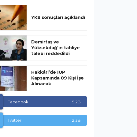
YKS sonuçları açıklandı
Demirtaş ve
Yüksekdağ’ın tahliye
talebi reddedildi
Hakkâri’de İUP
Kapsamında 89 Kişi İşe
Alınacak
Facebook
9.2B
Twitter
2.3B