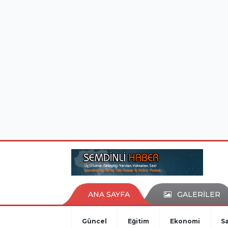
istanbul evden eve nakliyat
eşya depolama
ANA SAYFA
GALERİLER
Güncel
Eğitim
Ekonomi
Sa