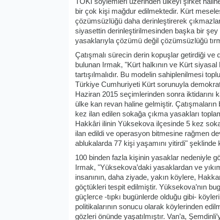
TOKİ söylemleri üzerinden ülkeyi şirket haline 
bir çok kişi mağdur edilmektedir. Kürt mes
çözümsüzlüğü daha derinleştirerek çıkmazlar
siyasettin derinleştirilmesinden başka bir şe
yasaklarıyla çözümü değil çözümsüzlüğü tırma
Çatışmalı sürecin derin kopuşlar getirdiği 
bulunan Irmak, "Kürt halkının ve Kürt siyasal 
tartışılmalıdır. Bu modelin sahiplenilmesi to
Türkiye Cumhuriyeti Kürt sorunuyla demokratik
Haziran 2015 seçimlerinden sonra iktidarını 
ülke kan revan haline gelmiştir. Çatışmaları
kez ilan edilen sokağa çıkma yasakları topl
Hakkâri ilinin Yüksekova ilçesinde 5 kez sok
ilan edildi ve operasyon bitmesine rağmen d
ablukalarda 77 kişi yaşamını yitirdi" şeklinde
100 binden fazla kişinin yasaklar nedeniyle g
Irmak, "Yüksekova’daki yasaklardan ve yıkıml
insanının, daha ziyade, yakın köylere, Hakkar
göçtükleri tespit edilmiştir. Yüksekova’nın b
güçlerce -tıpkı bugünlerde olduğu gibi- köyler
politikalarının sonucu olarak köylerinden edi
gözleri önünde yaşatılmıştır. Van’a, Şemdinli