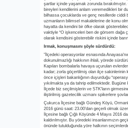
şartlar içinde yaşamak zorunda bırakılmıştır.
bireyleri kendilerini anlam veremedikleri bir 
bilhassa çocuklarda ve genç nesillerde ciddi
uzmanların bilimsel makalelerine de konu ol
hayatta da kendini bir öfke olarak gösterebile
vaktiyle “O işkenceleri ben de görsem dağa çı
olarak kendisini gösterebilir riskini içinde bar
Irmak, konuşmasını şöyle sürdürdü:
"İlçedeki operasyonlar esnasında Anayasa’nın 
dokunulmazlığı hakkının ihlali, yörede sürdürül
Kapıları bombalarla havaya uçurulan evlerden t
kadar; zorla göçertilmiş olan ilçe sakinlerinin 
önce içişleri bakanlığının duyurduğu “operasyo
yıkılmakta ya da tahrip edilmektedir. Bugüne k
İlçede biz seçilmişlerin ve STK’ların girmesi
iliştirilmiş gazetecilik uzmanı spikerlere şovlar
Çukurca İlçesine bağlı Gündeş Köyü, Ormanl
2016 günü saat: 23.00’dan geçerli olmak üzer
İlçesine bağlı Çığlı Köyünde 4 Mayıs 2016 d
kaldırılmıştır. Bu yöredeki insanlarımızın ge
önünde tutulduğunda yöre halkının seçimlerde 