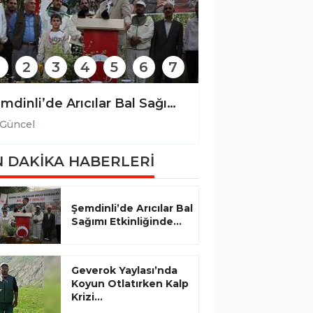
2
3
4
5
6
7
Şemdinli’de Arıcılar Bal Sağımı Etkinliğinde Bir Araya Geldi
Güncel
Güncel
 DAKİKA HABERLERİ
Şemdinli’de Arıcılar Bal
Sağımı Etkinliğinde...
Geverok Yaylası’nda
Koyun Otlatırken Kalp
Krizi...