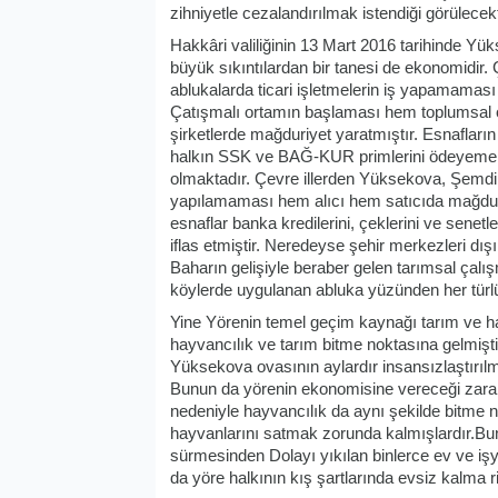
zihniyetle cezalandırılmak istendiği görülecekt
Hakkâri valiliğinin 13 Mart 2016 tarihinde Yük
büyük sıkıntılardan bir tanesi de ekonomidir
ablukalarda ticari işletmelerin iş yapamamas
Çatışmalı ortamın başlaması hem toplumsal o
şirketlerde mağduriyet yaratmıştır. Esnafların
halkın SSK ve BAĞ-KUR primlerini ödeyemem
olmaktadır. Çevre illerden Yüksekova, Şemdinl
yapılamaması hem alıcı hem satıcıda mağduriy
esnaflar banka kredilerini, çeklerini ve sene
iflas etmiştir. Neredeyse şehir merkezleri dış
Baharın gelişiyle beraber gelen tarımsal çalı
köylerde uygulanan abluka yüzünden her türl
Yine Yörenin temel geçim kaynağı tarım ve ha
hayvancılık ve tarım bitme noktasına gelmişti
Yüksekova ovasının aylardır insansızlaştırıl
Bunun da yörenin ekonomisine vereceği zarar 
nedeniyle hayvancılık da aynı şekilde bitme n
hayvanlarını satmak zorunda kalmışlardır.Bu
sürmesinden Dolayı yıkılan binlerce ev ve iş
da yöre halkının kış şartlarında evsiz kalma r