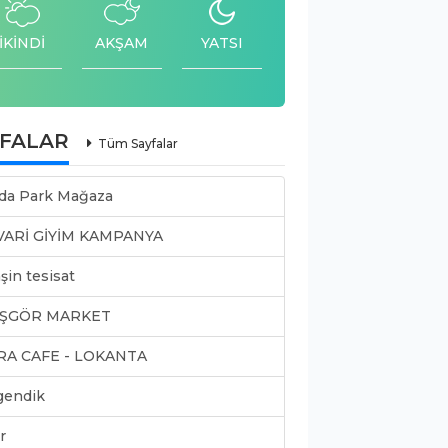
İKİNDİ
AKŞAM
YATSI
YFALAR
Tüm Sayfalar
da Park Mağaza
VARİ GİYİM KAMPANYA
şin tesisat
ŞGÖR MARKET
RA CAFE - LOKANTA
gendik
r