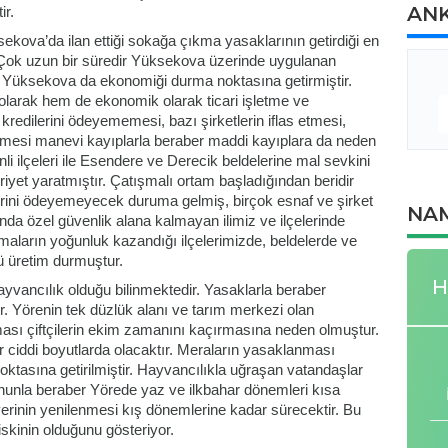
AN
ir.
sekova’da ilan ettiği sokağa çıkma yasaklarının getirdiği en
. Çok uzun bir süredir Yüksekova üzerinde uygulanan
ı Yüksekova da ekonomiği durma noktasına getirmiştir.
larak hem de ekonomik olarak ticari işletme ve
 kredilerini ödeyememesi, bazı şirketlerin iflas etmesi,
esi manevi kayıplarla beraber maddi kayıplara da neden
i ilçeleri ile Esendere ve Derecik beldelerine mal sevkini
et yaratmıştır. Çatışmalı ortam başladığından beridir
tlerini ödeyemeyecek duruma gelmiş, birçok esnaf ve şirket
NAM
ında özel güvenlik alana kalmayan ilimiz ve ilçelerinde
şmaların yoğunluk kazandığı ilçelerimizde, beldelerde ve
ü üretim durmuştur.
H
yvancılık olduğu bilinmektedir. Yasaklarla beraber
r. Yörenin tek düzlük alanı ve tarım merkezi olan
ması çiftçilerin ekim zamanını kaçırmasına neden ol
muştur.
ciddi boyutlarda olacaktır. Meraların yasaklanması
oktasına getirilmiştir. Hayvancılıkla uğraşan vatandaşlar
nunla beraber Yörede yaz ve ilkbahar dönemleri kısa
yerinin yenilenmesi kış dönemlerine kadar sürecektir. Bu
iskinin olduğunu gösteriyor.