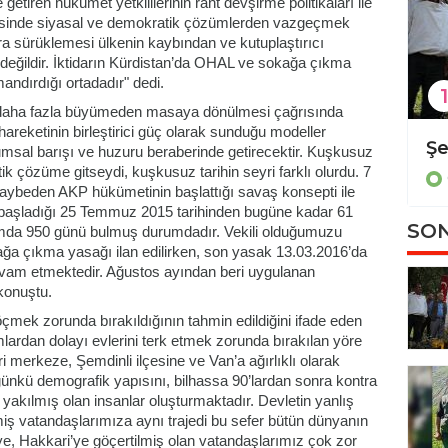
getiren hükümet yetkililerinin rant devşirme politikaları ile
elesinde siyasal ve demokratik çözümlerden vazgeçmek
a sürüklemesi ülkenin kaybından ve kutuplaştırıcı
y değildir. İktidarın Kürdistan’da OHAL ve sokağa çıkma
ndırdığı ortadadır" dedi.
1
ve daha fazla büyümeden masaya dönülmesi çağrısında
hareketinin birleştirici güç olarak sunduğu modeller
Diyarbakır'da kadın cinayeti
plumsal barışı ve huzuru beraberinde getirecektir. Kuşkusuz
 çözüme gitseydi, kuşkusuz tarihin seyri farklı olurdu. 7
Güncel
kaybeden AKP hükümetinin başlattığı savaş konsepti ile
n başladığı 25 Temmuz 2015 tarihinden bugüne kadar 61
SON
amda 950 günü bulmuş durumdadır. Vekili olduğumuzu
ağa çıkma yasağı ilan edilirken, son yasak 13.03.2016’da
evam etmektedir. Ağustos ayından beri uygulanan
 konuştu.
öçmek zorunda bırakıldığının tahmin edildiğini ifade eden
ardan dolayı evlerini terk etmek zorunda bırakılan yöre
i merkeze, Şemdinli ilçesine ve Van’a ağırlıklı olarak
ugünkü demografik yapısını, bilhassa 90’lardan sonra kontra
i yakılmış olan insanlar oluşturmaktadır. Devletin yanlış
lmiş vatandaşlarımıza aynı trajedi bu sefer bütün dünyanın
’ye, Hakkari’ye göçertilmiş olan vatandaşlarımız çok zor