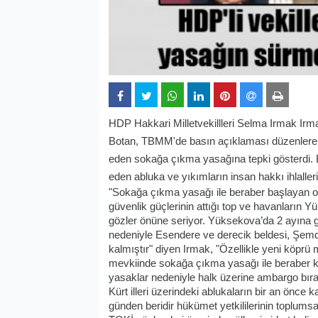
HDP Hakkari Milletvekillleri Selma Irmak Irm
Botan, TBMM'de basın açıklaması düzenlerek
eden sokağa çıkma yasağına tepki gösterdi.
eden abluka ve yıkımların insan hakkı ihlalle
"Sokağa çıkma yasağı ile beraber başlayan op
güvenlik güçlerinin attığı top ve havanların Y
gözler önüne seriyor. Yüksekova’da 2 ayına
nedeniyle Esendere ve derecik beldesi, Şemdin
kalmıştır" diyen Irmak, "Özellikle yeni köpr
mevkiinde sokağa çıkma yasağı ile beraber kuru
yasaklar nedeniyle halk üzerine ambargo bıra
Kürt illeri üzerindeki ablukaların bir an önce 
günden beridir hükümet yetkililerinin toplums