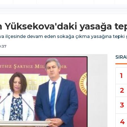
en Yüksekova'daki yasağa te
kova ilçesinde devam eden sokağa çıkma yasağına tepki 
9:37
SIRA
1
2
3
4