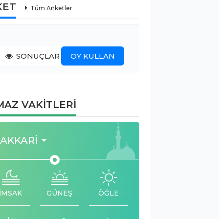
KET
Tüm Anketler
SONUÇLAR
OY KULLAN
AZ VAKİTLERİ
AKKARI
İMSAK
GÜNEŞ
ÖĞLE