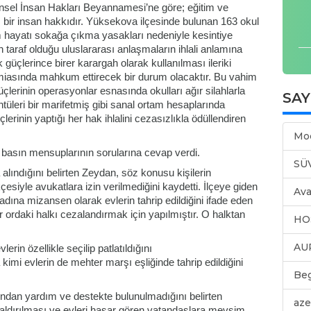
ensel İnsan Hakları Beyannamesi’ne göre; eğitim ve
bir insan hakkıdır. Yüksekova ilçesinde bulunan 163 okul
im hayatı sokağa çıkma yasakları nedeniyle kesintiye
 taraf olduğu uluslararası anlaşmaların ihlali anlamına
 güçlerince birer karargah olarak kullanılması ileriki
miasında mahkum ettirecek bir durum olacaktır. Bu vahim
lerinin operasyonlar esnasında okulları ağır silahlarla
SA
üleri bir marifetmiş gibi sanal ortam hesaplarında
erinin yaptığı her hak ihlalini cezasızlıkla ödüllendiren
Mo
basın mensuplarının sorularına cevap verdi.
SÜ
alındığını belirten Zeydan, söz konusu kişilerin
siyle avukatlara izin verilmediğini kaydetti. İlçeye giden
Ava
a adına mizansen olarak evlerin tahrip edildiğini ifade eden
r ordaki halkı cezalandırmak için yapılmıştır. O halktan
HO
AU
erin özellikle seçilip patlatıldığını
imi evlerin de mehter marşı eşliğinde tahrip edildiğini
Be
ından yardım ve destekte bulunulmadığını belirten
aze
aldırılması ve evleri hasar gören vatandaşlara mevsim