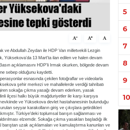
5
6
7
ak ve Abdullah Zeydan ile HDP Van milletvekili Lezgin
, Yüksekova'da 13 Mart'ta ilan edilen ve halen devam
8
 Basın açıklamasını HDP'li Irmak okurken, bölgede devam
rine sebep olduğunu kaydetti.
9
erasyonlar esnasında çekilen fotoğraflar ve videolarla
üksekova şehir merkezi ve mahallelerde verdiği tahribatı
 giren sokağa çıkma yasağı devam ederken, yasak
1
li ilçesi halkı büyük mağduriyetler ile karşı karşıya
ü mevkiinde ve Yüksekova devlet hastahanesinin bulunduğu
lan seyyar karakolların giriş ve çıkışlara getirdikleri
kmıştır. Türkiye’deki toplumsal barışın sağlanması ve
kaldırılması elzemdir. Sokağa çıkma yasakları başladığı ilk
al barıştan uzak açıklamaları ve kamulaştırma kanunları ve