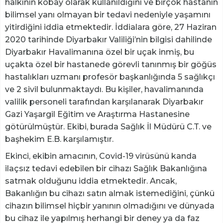
halkının kobay olarak kullanıldığını ve birçok hastanın
bilimsel yanı olmayan bir tedavi nedeniyle yaşamını
yitirdiğini iddia etmektedir. İddialara göre, 27 Haziran
2020 tarihinde Diyarbakır Valiliği’nin bilgisi dahilinde
Diyarbakır Havalimanına özel bir uçak inmiş, bu
uçakta özel bir hastanede görevli tanınmış bir göğüs
hastalıkları uzmanı profesör başkanlığında 5 sağlıkçı
ve 2 sivil bulunmaktaydı. Bu kişiler, havalimanında
valilik personeli tarafından karşılanarak Diyarbakır
Gazi Yaşargil Eğitim ve Araştırma Hastanesine
götürülmüştür. Ekibi, burada Sağlık İl Müdürü C.T. ve
başhekim E.B. karşılamıştır.
Ekinci, ekibin amacının, Covid-19 virüsünü kanda
ilaçsız tedavi edebilen bir cihazı Sağlık Bakanlığına
satmak olduğunu iddia etmektedir. Ancak,
Bakanlığın bu cihazı satın almak istemediğini, çünkü
cihazın bilimsel hiçbir yanının olmadığını ve dünyada
bu cihaz ile yapılmış herhangi bir deney ya da faz