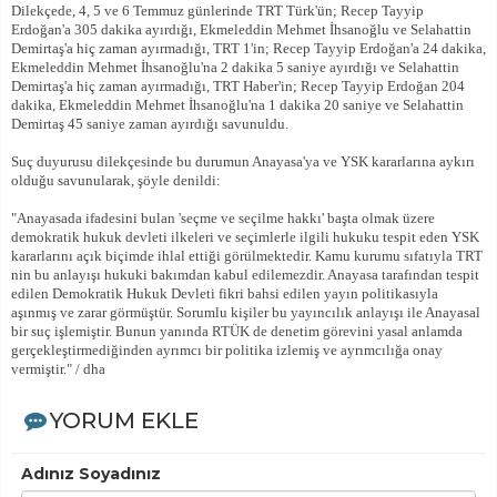
Dilekçede, 4, 5 ve 6 Temmuz günlerinde TRT Türk'ün; Recep Tayyip
Erdoğan'a 305 dakika ayırdığı, Ekmeleddin Mehmet İhsanoğlu ve Selahattin
Demirtaş'a hiç zaman ayırmadığı, TRT 1'in; Recep Tayyip Erdoğan'a 24 dakika,
Ekmeleddin Mehmet İhsanoğlu'na 2 dakika 5 saniye ayırdığı ve Selahattin
Demirtaş'a hiç zaman ayırmadığı, TRT Haber'in; Recep Tayyip Erdoğan 204
dakika, Ekmeleddin Mehmet İhsanoğlu'na 1 dakika 20 saniye ve Selahattin
Demirtaş 45 saniye zaman ayırdığı savunuldu.
Suç duyurusu dilekçesinde bu durumun Anayasa'ya ve YSK kararlarına aykırı
olduğu savunularak, şöyle denildi:
"Anayasada ifadesini bulan 'seçme ve seçilme hakkı' başta olmak üzere
demokratik hukuk devleti ilkeleri ve seçimlerle ilgili hukuku tespit eden YSK
kararlarını açık biçimde ihlal ettiği görülmektedir. Kamu kurumu sıfatıyla TRT
nin bu anlayışı hukuki bakımdan kabul edilemezdir. Anayasa tarafından tespit
edilen Demokratik Hukuk Devleti fikri bahsi edilen yayın politikasıyla
aşınmış ve zarar görmüştür. Sorumlu kişiler bu yayıncılık anlayışı ile Anayasal
bir suç işlemiştir. Bunun yanında RTÜK de denetim görevini yasal anlamda
gerçekleştirmediğinden ayrımcı bir politika izlemiş ve ayrımcılığa onay
vermiştir." / dha
YORUM EKLE
Adınız Soyadınız