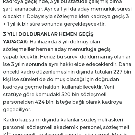
kadroya geçişinde, 3 yıl bu statüde çalışmış olma
şartı aranacaktır. Ayrıca 1 yıl da aday memurluk süresi
olacaktır. Dolayısıyla sözleşmeliden kadroya geçiş 3
+ 1 yıllık bir süre sonunda gerçekleşecektir.
3 YILI DOLDURANLAR HEMEN GEÇİŞ
YAPACAK:
Halihazırda 3 yılı dolmuş olan
sözleşmeliler hemen aday memurluğa geçiş
yapabilecektir. Henüz bu süreyi doldurmamış olanlar
ise 3 yılın sonunda aynı hakkı elde edeceklerdir. Daha
önceki kadro düzenlemesinin dışında tutulan 227 bin
kişi ise süreleri de dolmuş olacağı için doğrudan
kadroya geçme hakkını kullanabilecektir. Yeni
statüye göre kamudaki 520 bin sözleşmeli
personelden 424 bini isteğe bağlı olarak kadroya
geçebiliyor.
Kadro kapsamı dışında kalanlar sözleşmeli askeri
personel, sözleşmeli akademik personel, sözleşmeli
KİT personeli, sözleşmeli sanatçı, sözleşmeli Meclis