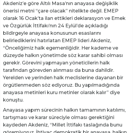
Akdeniz’e göre Altılı Masa’nın anayasa değişiklik
önerisi metni “çare olacak” nitelikte değil. EMEP
olarak 16 Ocak’ta ilan ettikleri deklarasyon ve Emek
ve Özgürlük İttifakı’nın 24 Eylül’de açıkladığı
bildirgeyle anayasa konusunun esaslarını
belirlediklerini hatırlatan EMEP lideri Akdeniz,
“Önceliğimiz halk egemenliğidir. Her kademe ve
düzeyde halkın yönetimde söz karar sahibi olması
gerekir. Görevini yapmayan yöneticilerin halk
tarafından görevden alınması da buna dahildir.
Yerelden ve yerinden halk meclislerine dayanan bir
örgütlenmeden söz ediyoruz. Bu yapılmadığında
anayasa metinleri kuru metinler olarak kalır” diye
konuştu.
Anayasa yapım sürecinin halkın tamamının katılımı,
tartışması ve karar süreciyle olması gerektiğini
kaydeden Akdeniz, “Millet İttifakı taslağında bunu
göremiyoruz. İhtiyaç demokratik bir anayasa, halkın