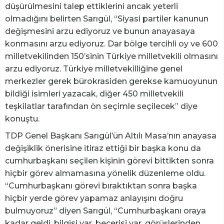
düşürülmesini talep ettiklerini ancak yeterli
olmadığını belirten Sarıgül, “Siyasi partiler kanunun
değişmesini arzu ediyoruz ve bunun anayasaya
konmasını arzu ediyoruz. Dar bölge tercihli oy ve 600
milletvekilinden 150’sinin Türkiye milletvekili olmasını
arzu ediyoruz. Türkiye milletvekilliğine genel
merkezler gerek bürokrasiden gerekse kamuoyunun
bildiği isimleri yazacak, diğer 450 milletvekili
teşkilatlar tarafından ön seçimle seçilecek” diye
konuştu.
TDP Genel Başkanı Sarıgül’ün Altılı Masa’nın anayasa
değişiklik önerisine itiraz ettiği bir başka konu da
cumhurbaşkanı seçilen kişinin görevi bittikten sonra
hiçbir görev almamasına yönelik düzenleme oldu.
“Cumhurbaşkanı görevi bıraktıktan sonra başka
hiçbir yerde görev yapamaz anlayışını doğru
bulmuyoruz” diyen Sarıgül, “Cumhurbaşkanı oraya
kadar geldi, bilgisi var, becerisi var, görüşlerinden