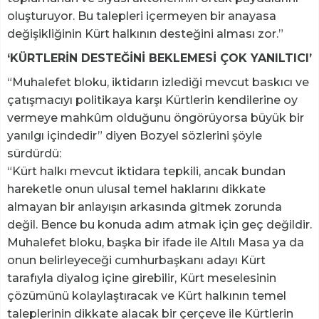
oluşturuyor. Bu talepleri içermeyen bir anayasa
değişikliğinin Kürt halkının desteğini alması zor.”
‘KÜRTLERİN DESTEĞİNİ BEKLEMESİ ÇOK YANILTICI’
“Muhalefet bloku, iktidarın izlediği mevcut baskıcı ve
çatışmacıyı politikaya karşı Kürtlerin kendilerine oy
vermeye mahkûm olduğunu öngörüyorsa büyük bir
yanılgı içindedir” diyen Bozyel sözlerini şöyle
sürdürdü:
“Kürt halkı mevcut iktidara tepkili, ancak bundan
hareketle onun ulusal temel haklarını dikkate
almayan bir anlayışın arkasında gitmek zorunda
değil. Bence bu konuda adım atmak için geç değildir.
Muhalefet bloku, başka bir ifade ile Altılı Masa ya da
onun belirleyeceği cumhurbaşkanı adayı Kürt
tarafıyla diyalog içine girebilir, Kürt meselesinin
çözümünü kolaylaştıracak ve Kürt halkının temel
taleplerinin dikkate alacak bir çerçeve ile Kürtlerin