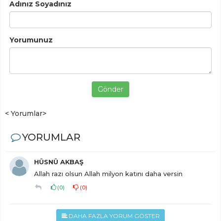
Adınız Soyadınız
Yorumunuz
Gönder
< Yorumlar>
YORUMLAR
HÜSNÜ AKBAŞ
Allah razı olsun Allah milyon katını daha versin
(
0
)
(
0
)
DAHA FAZLA YORUM GÖSTER