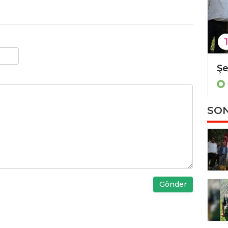
1
Diyarbakır'da kadın cinayeti
Güncel
SON
Gönder