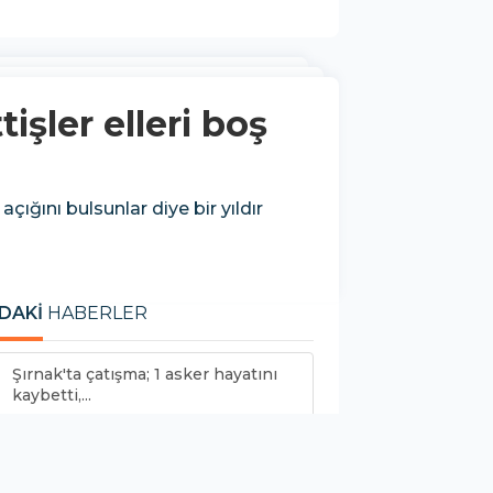
şler elleri boş
ığını bulsunlar diye bir yıldır
DAKİ
HABERLER
Şırnak'ta çatışma; 1 asker hayatını
kaybetti,...
HDP'den ortak savunma
Yüksekdağ'dan Çilem Doğan'a