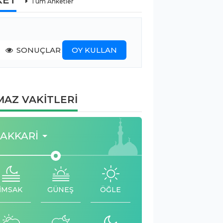
Tüm Anketler
SONUÇLAR
OY KULLAN
AZ VAKİTLERİ
AKKARI
İMSAK
GÜNEŞ
ÖĞLE