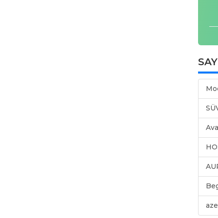
SA
Mo
SÜ
Ava
HO
AU
Be
aze