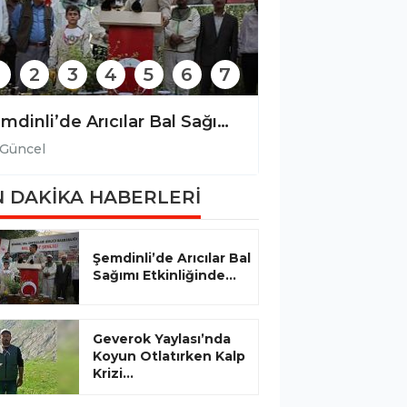
2
3
4
5
6
7
Şemdinli’de Arıcılar Bal Sağımı Etkinliğinde Bir Araya Geldi
Güncel
Güncel
 DAKİKA HABERLERİ
Şemdinli’de Arıcılar Bal
Sağımı Etkinliğinde...
Geverok Yaylası’nda
Koyun Otlatırken Kalp
Krizi...