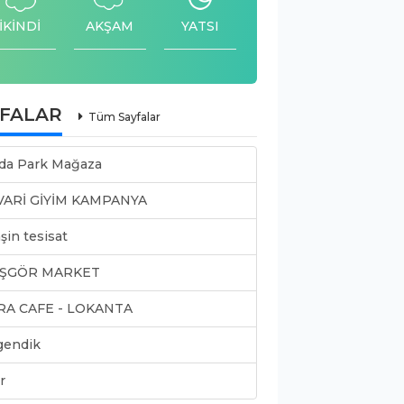
İKİNDİ
AKŞAM
YATSI
YFALAR
Tüm Sayfalar
da Park Mağaza
VARİ GİYİM KAMPANYA
şin tesisat
ŞGÖR MARKET
RA CAFE - LOKANTA
gendik
r