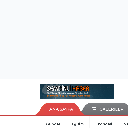
istanbul evden eve nakliyat
eşya depolama
ANA SAYFA
GALERİLER
Güncel
Eğitim
Ekonomi
Sa