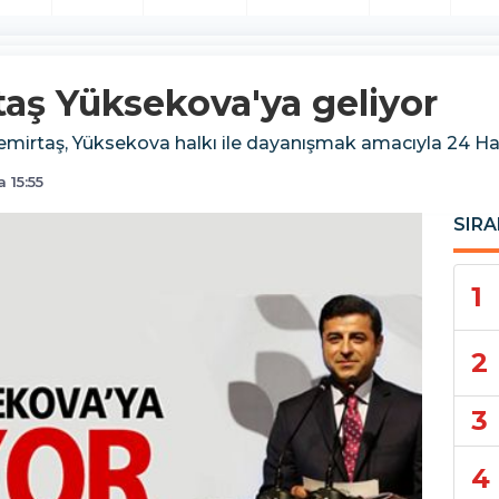
taş Yüksekova'ya geliyor
mirtaş, Yüksekova halkı ile dayanışmak amacıyla 24 Ha
 15:55
SIRA
1
2
3
4