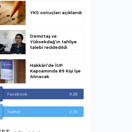
YKS sonuçları açıklandı
Demirtaş ve
Yüksekdağ’ın tahliye
talebi reddedildi
Hakkâri’de İUP
Kapsamında 89 Kişi İşe
Alınacak
Facebook
9.2B
Twitter
2.3B
KET