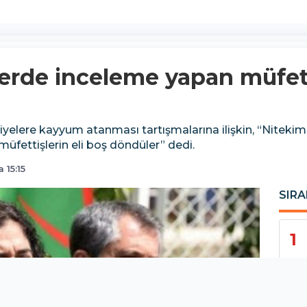
erde inceleme yapan müfetti
lere kayyum atanması tartışmalarına ilişkin, “Nitekim aç
üfettişlerin eli boş döndüler” dedi.
 15:15
SIRA
1
2