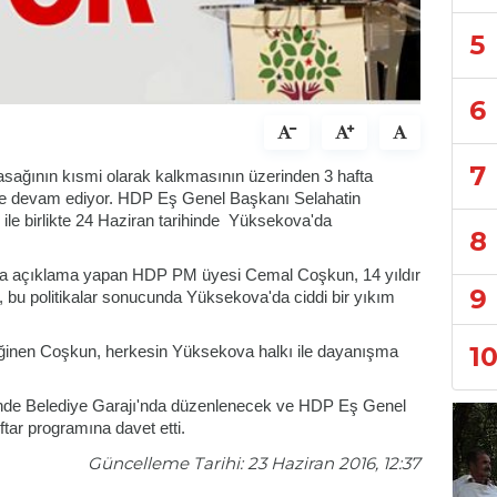
5
6
7
ağının kısmi olarak kalkmasının üzerinden 3 hafta
i ise devam ediyor. HDP Eş Genel Başkanı Selahatin
 ile birlikte 24 Haziran tarihinde Yüksekova'da
8
jı'nda açıklama yapan HDP PM üyesi Cemal Coşkun, 14 yıldır
9
ek, bu politikalar sonucunda Yüksekova'da ciddi bir yıkım
1
değinen Coşkun, herkesin Yüksekova halkı ile dayanışma
inde Belediye Garajı'nda düzenlenecek ve HDP Eş Genel
ftar programına davet etti.
Güncelleme Tarihi: 23 Haziran 2016, 12:37