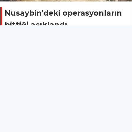
Nusaybin'deki operasyonların
bittiği açıklandı
Güncel
03 Haziran 2016 - 19:18
Mardin’in Nusaybin ilçesinde 13 Mart’tan bu yana
yürütülen operasyonların tamamlandığı açıklandı,
ancak sokağa çıkma yasağı sürüyor.
Mardin’in Nusaybin ilçesinde polis ve askerin yürüttüğü
operasyonların bittiği açıklandı.
Anadolu Ajansı’nın (AA) haberine göre, 13 Mart’ta başlatılan
operasyonların tamamlandığı belirtildi.
Haberde, Nusaybin’deki operasyonlarda 70 güvenlik görevlisinin
de hayatını kaybettiği belirtildi.