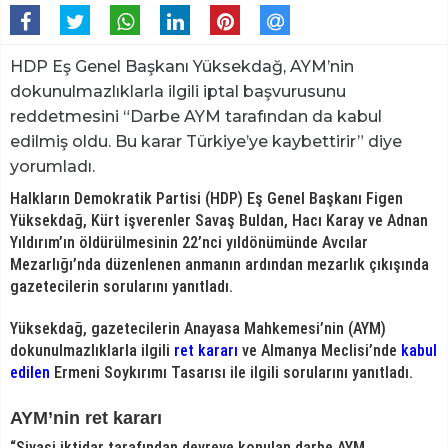
HDP Eş Genel Başkanı Yüksekdağ, AYM’nin
dokunulmazlıklarla ilgili iptal başvurusunu
reddetmesini “Darbe AYM tarafından da kabul
edilmiş oldu. Bu karar Türkiye’ye kaybettirir” diye
yorumladı.
Halkların Demokratik Partisi (HDP) Eş Genel Başkanı Figen
Yüksekdağ, Kürt işverenler Savaş Buldan, Hacı Karay ve Adnan
Yıldırım’ın öldürülmesinin 22’nci yıldönümünde Avcılar
Mezarlığı’nda düzenlenen anmanın ardından mezarlık çıkışında
gazetecilerin sorularını yanıtladı.
Yüksekdağ, gazetecilerin Anayasa Mahkemesi’nin (AYM)
dokunulmazlıklarla ilgili
ret kararı
ve Almanya Meclisi’nde
kabul
edilen
Ermeni Soykırımı Tasarısı ile ilgili sorularını yanıtladı.
AYM’nin ret kararı
“Siyasi iktidar tarafından devreye konulan darbe AYM