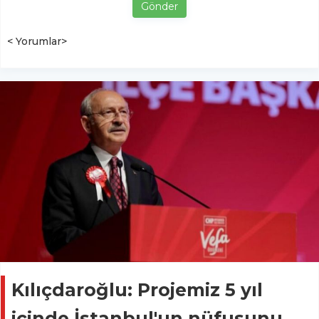
Gönder
< Yorumlar>
Kılıçdaroğlu: Projemiz 5 yıl
içinde İstanbul'un nüfusunu