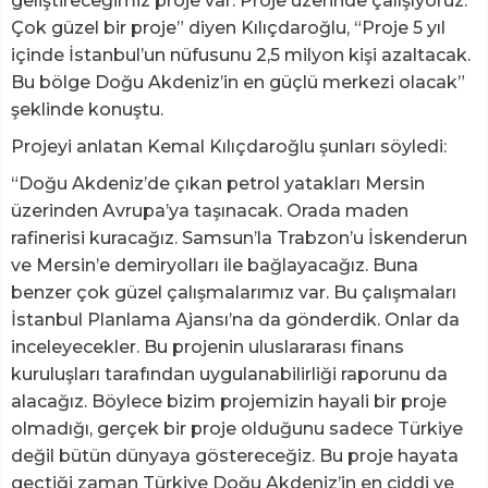
geliştireceğimiz proje var. Proje üzerinde çalışıyoruz.
Çok güzel bir proje” diyen Kılıçdaroğlu, “Proje 5 yıl
içinde İstanbul’un nüfusunu 2,5 milyon kişi azaltacak.
Bu bölge Doğu Akdeniz’in en güçlü merkezi olacak”
şeklinde konuştu.
Projeyi anlatan Kemal Kılıçdaroğlu şunları söyledi:
“Doğu Akdeniz’de çıkan petrol yatakları Mersin
üzerinden Avrupa’ya taşınacak. Orada maden
rafinerisi kuracağız. Samsun’la Trabzon’u İskenderun
ve Mersin’e demiryolları ile bağlayacağız. Buna
benzer çok güzel çalışmalarımız var. Bu çalışmaları
İstanbul Planlama Ajansı’na da gönderdik. Onlar da
inceleyecekler. Bu projenin uluslararası finans
kuruluşları tarafından uygulanabilirliği raporunu da
alacağız. Böylece bizim projemizin hayali bir proje
olmadığı, gerçek bir proje olduğunu sadece Türkiye
değil bütün dünyaya göstereceğiz. Bu proje hayata
geçtiği zaman Türkiye Doğu Akdeniz’in en ciddi ve