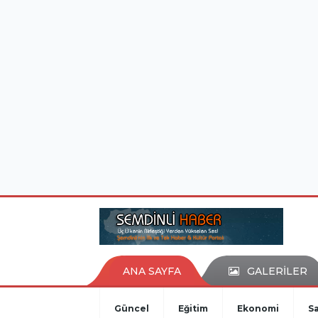
istanbul evden eve nakliyat
eşya depolama
ANA SAYFA
GALERİLER
Güncel
Eğitim
Ekonomi
Sa