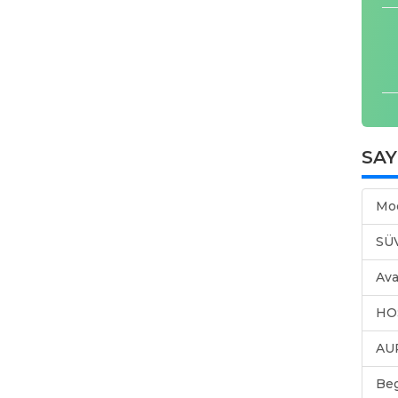
SA
Mo
SÜ
Ava
HO
AU
Be