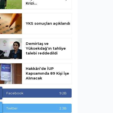
Krizi...
YKS sonuçları açıklandı
Demirtaş ve
Yüksekdağ’ın tahliye
talebi reddedildi
Hakkâri’de İUP
Kapsamında 89 Kişi İşe
Alınacak
Facebook
9.2B
Twitter
2.3B