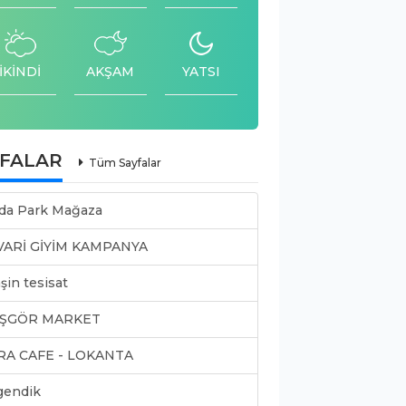
İKİNDİ
AKŞAM
YATSI
YFALAR
Tüm Sayfalar
da Park Mağaza
VARİ GİYİM KAMPANYA
şin tesisat
ŞGÖR MARKET
RA CAFE - LOKANTA
gendik