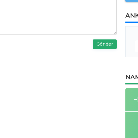
AN
Gönder
NAM
H