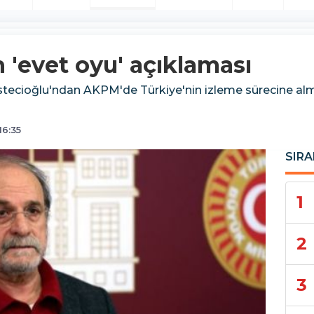
n 'evet oyu' açıklaması
restecioğlu'ndan AKPM'de Türkiye'nin izleme sürecine a
16:35
SIRA
1
2
3