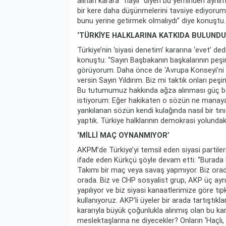
alınan karara ‘ hayır’ diyen bu yeminden ayrılm
bir kere daha düşünmelerini tavsiye ediyoru
bunu yerine getirmek olmalıydı” diye konuştu.
‘TÜRKİYE HALKLARINA KATKIDA BULUND
Türkiye’nin ‘siyasi denetim’ kararına ‘evet’ dedi
konuştu: “Sayın Başbakanın başkalarının peşine
görüyorum. Daha önce de ‘Avrupa Konseyi’ni pe
versin Sayın Yıldırım. Biz mi taktık onları pe
Bu tutumumuz hakkında ağza alınması güç b
istiyorum: Eğer hakikaten o sözün ne manaya
yankılanan sözün kendi kulağında nasıl bir tını 
yaptık. Türkiye halklarının demokrasi yolundak
‘MİLLİ MAÇ OYNANMIYOR’
AKPM’de Türkiye’yi temsil eden siyasi partilerin
ifade eden Kürkçü şöyle devam etti: “Burada 
Takımı bir maç veya savaş yapmıyor. Biz orada
orada. Biz ve CHP sosyalist grup, AKP üç ayr
yapılıyor ve biz siyasi kanaatlerimize göre tı
kullanıyoruz. AKP’li üyeler bir arada tartıştıkl
kararıyla büyük çoğunlukla alınmış olan bu kar
meslektaşlarına ne diyecekler? Onların ‘Haçlı,