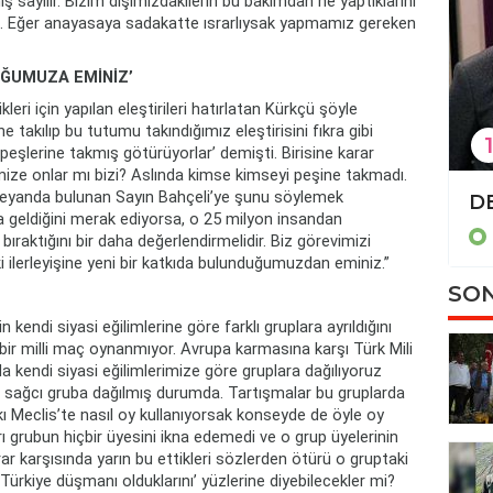
ış sayılır. Bizim dışımızdakilerin bu bakımdan ne yaptıklarını
m. Eğer anayasaya sadakatte ısrarlıysak yapmamız gereken
UĞUMUZA EMİNİZ’
kleri için yapılan eleştirileri hatırlatan Kürkçü şöyle
 takılıp bu tutumu takındığımız eleştirisini fıkra gibi
1
şlerine takmış götürüyorlar’ demişti. Birisine karar
şimize onlar mı bizi? Aslında kimse kimseyi peşine takmadı.
eyanda bulunan Sayın Bahçeli’ye şunu söylemek
TBMM'de 'İsrail-İran tezkeresi' kabul edildi
 geldiğini merak ediyorsa, o 25 milyon insandan
Politika
bıraktığını bir daha değerlendirmelidir. Biz görevimizi
i ilerleyişine yeni bir katkıda bulunduğumuzdan eminiz.”
SON
 kendi siyasi eğilimlerine göre farklı gruplara ayrıldığını
bir milli maç oynanmıyor. Avrupa karmasına karşı Türk Mili
 kendi siyasi eğilimlerimize göre gruplara dağılıyoruz
ı sağcı gruba dağılmış durumda. Tartışmalar bu gruplarda
pkı Meclis’te nasıl oy kullanıyorsak konseyde de öyle oy
arı grubun hiçbir üyesini ikna edemedi ve o grup üyelerinin
ar karşısında yarın bu ettikleri sözlerden ötürü o gruptaki
 Türkiye düşmanı olduklarını’ yüzlerine diyebilecekler mi?