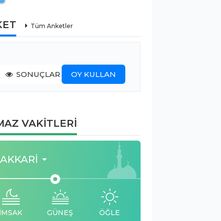
KET
Tüm Anketler
SONUÇLAR
OY KULLAN
AZ VAKİTLERİ
AKKARI
İMSAK
GÜNEŞ
ÖĞLE