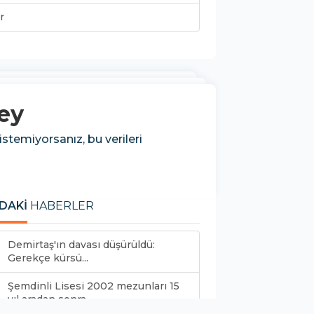
r
ey
stemiyorsanız, bu verileri
DAKİ
HABERLER
Demirtaş'ın davası düşürüldü:
Gerekçe kürsü...
Şemdinli Lisesi 2002 mezunları 15
yıl aradan sonra...