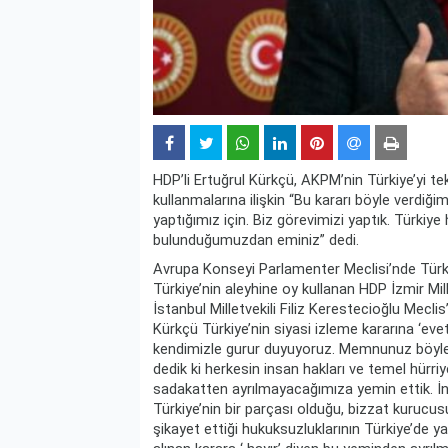
HDP’li Ertuğrul Kürkçü, AKPM’nin Türkiye’yi t
kullanmalarına ilişkin “Bu kararı böyle verdi
yaptığımız için. Biz görevimizi yaptık. Türkiye 
bulunduğumuzdan eminiz” dedi.
Avrupa Konseyi Parlamenter Meclisi’nde Türk
Türkiye’nin aleyhine oy kullanan HDP İzmir Mill
İstanbul Milletvekili Filiz Kerestecioğlu Meclis
Kürkçü Türkiye’nin siyasi izleme kararına ‘evet
kendimizle gurur duyuyoruz. Memnunuz böyle ya
dedik ki herkesin insan hakları ve temel hür
sadakatten ayrılmayacağımıza yemin ettik. İns
Türkiye’nin bir parçası olduğu, bizzat kurucu
şikayet ettiği hukuksuzluklarının Türkiye’de 