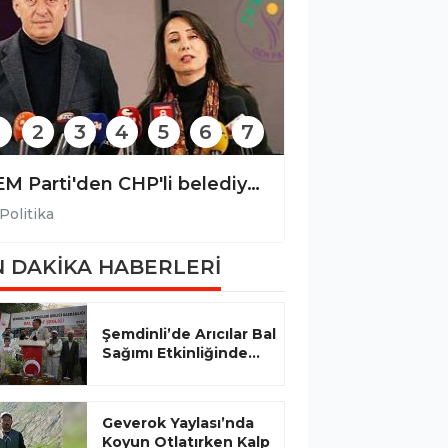
2
3
4
5
6
7
DEM Parti'den CHP'li belediyelere yönelik operasyona tepki
Politika
Politika
 DAKİKA HABERLERİ
Şemdinli’de Arıcılar Bal
Sağımı Etkinliğinde...
Geverok Yaylası’nda
Koyun Otlatırken Kalp