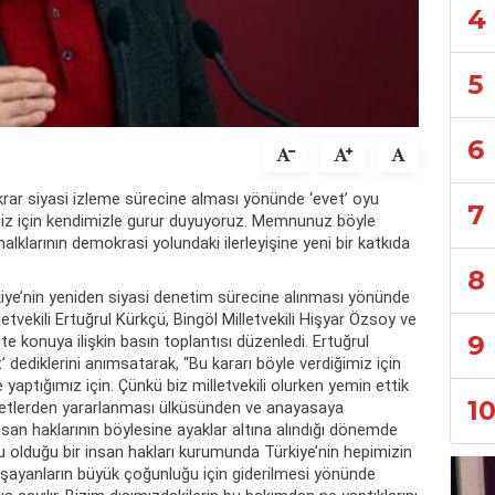
4
5
6
ekrar siyasi izleme sürecine alması yönünde ‘evet’ oyu
7
ğimiz için kendimizle gurur duyuyoruz. Memnunuz böyle
halklarının demokrasi yolundaki ilerleyişine yeni bir katkıda
8
iye’nin yeniden siyasi denetim sürecine alınması yönünde
etvekili Ertuğrul Kürkçü, Bingöl Milletvekili Hişyar Özsoy ve
9
’te konuya ilişkin basın toplantısı düzenledi. Ertuğrul
’ dediklerini anımsatarak, “Bu kararı böyle verdiğimiz için
ptığımız için. Çünkü biz milletvekili olurken yemin ettik
1
riyetlerden yararlanması ülküsünden ve anayasaya
an haklarının böylesine ayaklar altına alındığı dönemde
su olduğu bir insan hakları kurumunda Türkiye’nin hepimizin
yaşayanların büyük çoğunluğu için giderilmesi yönünde