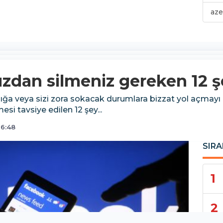
aze
zdan silmeniz gereken 12 ş
ığa veya sizi zora sokacak durumlara bizzat yol açmayı i
esi tavsiye edilen 12 şey...
16:48
SIRA
1
2