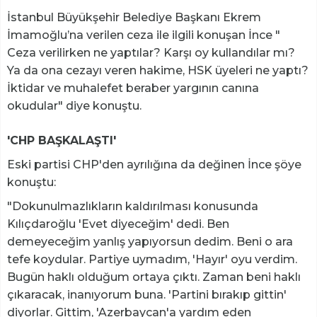
İstanbul Büyükşehir Belediye Başkanı Ekrem
İmamoğlu’na verilen ceza ile ilgili konuşan İnce "
Ceza verilirken ne yaptılar? Karşı oy kullandılar mı?
Ya da ona cezayı veren hakime, HSK üyeleri ne yaptı?
İktidar ve muhalefet beraber yargının canına
okudular" diye konuştu.
'CHP BAŞKALAŞTI'
Eski partisi CHP'den ayrılığına da değinen İnce şöye
konuştu:
"Dokunulmazlıkların kaldırılması konusunda
Kılıçdaroğlu 'Evet diyeceğim' dedi. Ben
demeyeceğim yanlış yapıyorsun dedim. Beni o ara
tefe koydular. Partiye uymadım, 'Hayır' oyu verdim.
Bugün haklı olduğum ortaya çıktı. Zaman beni haklı
çıkaracak, inanıyorum buna. 'Partini bırakıp gittin'
diyorlar. Gittim, 'Azerbaycan'a yardım eden