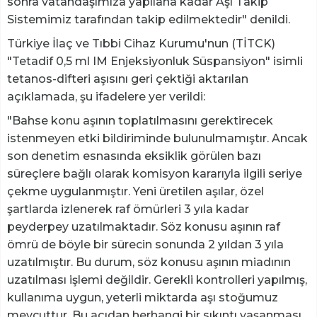
sonra vatandaşımıza yapılana kadar Aşı Takip
Sistemimiz tarafından takip edilmektedir" denildi.
Türkiye İlaç ve Tıbbi Cihaz Kurumu'nun (TİTCK)
"Tetadif 0,5 ml IM Enjeksiyonluk Süspansiyon" isimli
tetanos-difteri aşısını geri çektiği aktarılan
açıklamada, şu ifadelere yer verildi:
"Bahse konu aşının toplatılmasını gerektirecek
istenmeyen etki bildiriminde bulunulmamıştır. Ancak
son denetim esnasında eksiklik görülen bazı
süreçlere bağlı olarak komisyon kararıyla ilgili seriye
çekme uygulanmıştır. Yeni üretilen aşılar, özel
şartlarda izlenerek raf ömürleri 3 yıla kadar
peyderpey uzatılmaktadır. Söz konusu aşının raf
ömrü de böyle bir sürecin sonunda 2 yıldan 3 yıla
uzatılmıştır. Bu durum, söz konusu aşının miadının
uzatılması işlemi değildir. Gerekli kontrolleri yapılmış,
kullanıma uygun, yeterli miktarda aşı stoğumuz
mevcuttur. Bu açıdan herhangi bir sıkıntı yaşanması