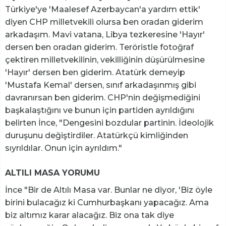
Türkiye'ye 'Maalesef Azerbaycan'a yardım ettik'
diyen CHP milletvekili olursa ben oradan giderim
arkadaşım. Mavi vatana, Libya tezkeresine 'Hayır'
dersen ben oradan giderim. Teröristle fotoğraf
çektiren milletvekilinin, vekilliğinin düşürülmesine
'Hayır' dersen ben giderim. Atatürk demeyip
'Mustafa Kemal' dersen, sınıf arkadaşınmış gibi
davranırsan ben giderim. CHP'nin değişmediğini
başkalaştığını ve bunun için partiden ayrıldığını
belirten İnce, "Dengesini bozdular partinin. İdeolojik
duruşunu değiştirdiler. Atatürkçü kimliğinden
sıyrıldılar. Onun için ayrıldım."
ALTILI MASA YORUMU
İnce "Bir de Altılı Masa var. Bunlar ne diyor, 'Biz öyle
birini bulacağız ki Cumhurbaşkanı yapacağız. Ama
biz altımız karar alacağız. Biz ona tak diye