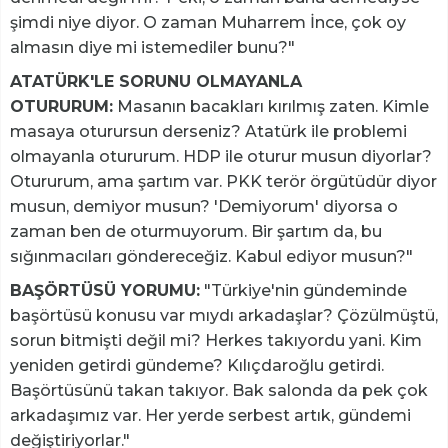
şimdi niye diyor. O zaman Muharrem İnce, çok oy
almasın diye mi istemediler bunu?"
ATATÜRK'LE SORUNU OLMAYANLA
OTURURUM:
Masanın bacakları kırılmış zaten. Kimle
masaya oturursun derseniz? Atatürk ile problemi
olmayanla otururum. HDP ile oturur musun diyorlar?
Otururum, ama şartım var. PKK terör örgütüdür diyor
musun, demiyor musun? 'Demiyorum' diyorsa o
zaman ben de oturmuyorum. Bir şartım da, bu
sığınmacıları göndereceğiz. Kabul ediyor musun?"
BAŞÖRTÜSÜ YORUMU:
"Türkiye'nin gündeminde
başörtüsü konusu var mıydı arkadaşlar? Çözülmüştü,
sorun bitmişti değil mi? Herkes takıyordu yani. Kim
yeniden getirdi gündeme? Kılıçdaroğlu getirdi.
Başörtüsünü takan takıyor. Bak salonda da pek çok
arkadaşımız var. Her yerde serbest artık, gündemi
değiştiriyorlar."