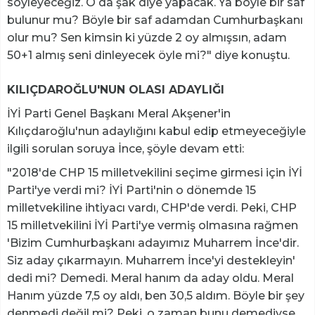
söyleyeceğiz. O da şak diye yapacak. Ya böyle bir saf
bulunur mu? Böyle bir saf adamdan Cumhurbaşkanı
olur mu? Sen kimsin ki yüzde 2 oy almışsın, adam
50+1 almış seni dinleyecek öyle mi?" diye konuştu.
KILIÇDAROĞLU'NUN OLASI ADAYLIĞI
İYİ Parti Genel Başkanı Meral Akşener'in
Kılıçdaroğlu'nun adaylığını kabul edip etmeyeceğiyle
ilgili sorulan soruya İnce, şöyle devam etti:
"2018'de CHP 15 milletvekilini seçime girmesi için İYİ
Parti'ye verdi mi? İYİ Parti'nin o dönemde 15
milletvekiline ihtiyacı vardı, CHP'de verdi. Peki, CHP
15 milletvekilini İYİ Parti'ye vermiş olmasına rağmen
'Bizim Cumhurbaşkanı adayımız Muharrem İnce'dir.
Siz aday çıkarmayın. Muharrem İnce'yi destekleyin'
dedi mi? Demedi. Meral hanım da aday oldu. Meral
Hanım yüzde 7,5 oy aldı, ben 30,5 aldım. Böyle bir şey
denmedi değil mi? Peki, o zaman bunu demediyse