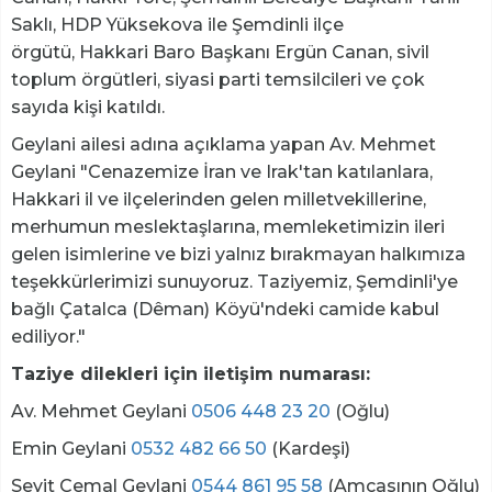
Saklı, HDP Yüksekova ile Şemdinli ilçe
örgütü, Hakkari Baro Başkanı Ergün Canan, sivil
toplum örgütleri, siyasi parti temsilcileri ve çok
sayıda kişi katıldı.
Geylani ailesi adına açıklama yapan Av. Mehmet
Geylani "Cenazemize İran ve Irak'tan katılanlara,
Hakkari il ve ilçelerinden gelen milletvekillerine,
merhumun meslektaşlarına, memleketimizin ileri
gelen isimlerine ve bizi yalnız bırakmayan halkımıza
teşekkürlerimizi sunuyoruz. Taziyemiz, Şemdinli'ye
bağlı Çatalca (Dêman) Köyü'ndeki camide kabul
ediliyor."
Taziye dilekleri için iletişim numarası:
Av. Mehmet Geylani
0506 448 23 20
(Oğlu)
Emin Geylani
0532 482 66 50
(Kardeşi)
Seyit Cemal Geylani
0544 861 95 58
(Amcasının Oğlu)