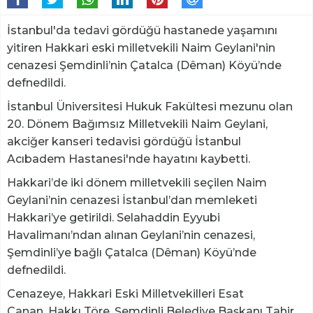
İstanbul'da tedavi gördüğü hastanede yaşamını
yitiren Hakkari eski milletvekili Naim Geylani'nin
cenazesi Şemdinli’nin Çatalca (Dêman) Köyü’nde
defnedildi.
İstanbul Üniversitesi Hukuk Fakültesi mezunu olan
20. Dönem Bağımsız Milletvekili Naim Geylani,
akciğer kanseri tedavisi gördüğü İstanbul
Acıbadem Hastanesi'nde hayatını kaybetti.
Hakkari’de iki dönem milletvekili seçilen Naim
Geylani’nin cenazesi İstanbul’dan memleketi
Hakkari’ye getirildi. Selahaddin Eyyubi
Havalimanı’ndan alınan Geylani’nin cenazesi,
Şemdinli’ye bağlı Çatalca (Dêman) Köyü’nde
defnedildi.
Cenazeye, Hakkari Eski Milletvekilleri Esat
Canan, Hakkı Töre, Şemdinli Belediye Başkanı Tahir