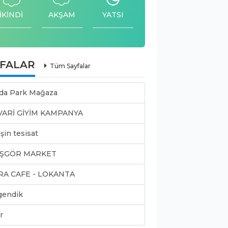
İKİNDİ
AKŞAM
YATSI
YFALAR
Tüm Sayfalar
da Park Mağaza
VARİ GİYİM KAMPANYA
şin tesisat
ŞGÖR MARKET
RA CAFE - LOKANTA
gendik
r