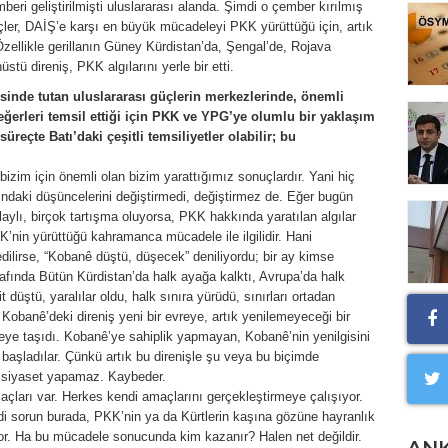
beri geliştirilmişti uluslararası alanda. Şimdi o çember kırılmış
ler, DAİŞ’e karşı en büyük mücadeleyi PKK yürüttüğü için, artık
llikle gerillanın Güney Kürdistan’da, Şengal’de, Rojava
tü direniş, PKK algılarını yerle bir etti.
esinde tutan uluslararası güçlerin merkezlerinde, önemli
eğerleri temsil ettiği için PKK ve YPG’ye olumlu bir yaklaşım
üreçte Batı’daki çeşitli temsiliyetler olabilir; bu
i bizim için önemli olan bizim yarattığımız sonuçlardır. Yani hiç
daki düşüncelerini değiştirmedi, değiştirmez de. Eğer bugün
olaylı, birçok tartışma oluyorsa, PKK hakkında yaratılan algılar
K’nin yürüttüğü kahramanca mücadele ile ilgilidir. Hani
ilirse, “Kobanê düştü, düşecek” deniliyordu; bir ay kimse
ında Bütün Kürdistan’da halk ayağa kalktı, Avrupa’da halk
düştü, yaralılar oldu, halk sınıra yürüdü, sınırları ortadan
 Kobanê’deki direniş yeni bir evreye, artık yenilemeyeceği bir
eye taşıdı. Kobanê’ye sahiplik yapmayan, Kobanê’nin yenilgisini
 başladılar. Çünkü artık bu direnişle şu veya bu biçimde
a siyaset yapamaz. Kaybeder.
açları var. Herkes kendi amaçlarını gerçekleştirmeye çalışıyor.
i sorun burada, PKK’nin ya da Kürtlerin kaşına gözüne hayranlık
or. Ha bu mücadele sonucunda kim kazanır? Halen net değildir.
AN