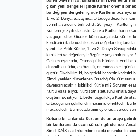
bölen Sykes Picot anlaşmasının belirlediği sın
çıkan yeni dengeler içinde Kürtler önemli bir 
bu değişen dengeler içinde Kürtlerin pozisyonu
1. ve 2. Dünya Savaşında Ortadoğu düzenlenirken Kü
ve imha sürecine terk edildi. 20. yüzyıl, Kürtler iç
Kürtlerin yüzyılı olacaktır. Çünkü Kürtler, her ne 
vazgeçmediler. Giderek bütün parçalarda Kürtler, bel
kendilerini ifade edebilecekleri değerler oluşturdula
yarattılar. Artık Kürtler, 1. ve 2. Dünya Savaşında
kimlikleri ve değerleriyle özgürce yaşamak istiyor. V
Gelinen aşamada, Ortadoğu’da Kürtlersiz yeni bir 
dinamik gücüdür, en örgütlü, en mücadeleci gücüdür. K
güçtür. Diyebilirim ki, bölgedeki herkesin kaderini be
Şimdi yeniden düzenlenen Ortadoğu’da Kürt statüsü
dayandırılacaktır, işbirlikçi Kürt’e mi? Sorunun esas
Kürt’ü esas alıyor. Kürdistan statüsünü onlara day
oluşturmak istiyor. Elbette, özgürlükçü Kürt de sta
Ortadoğu’nun şekillendirilmesini istemektedir. Bu b
mücadeledir. Bu mücadelenin öyle kısa sürede so
Kobanê bir anlamda Kürtleri de bir araya getird
bir konferans da uzun süredir gündemde. Ancak
Şimdi DAİŞ saldırılarından önceki durumlar ile son