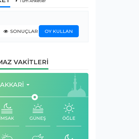
Tüm Anketler
SONUÇLAR
OY KULLAN
AZ VAKİTLERİ
AKKARI
İMSAK
GÜNEŞ
ÖĞLE