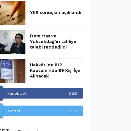
YKS sonuçları açıklandı
Demirtaş ve
Yüksekdağ’ın tahliye
talebi reddedildi
Hakkâri’de İUP
Kapsamında 89 Kişi İşe
Alınacak
Facebook
9.2B
Twitter
2.3B
KET