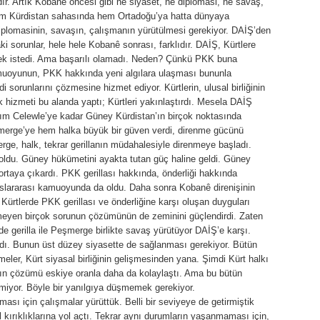
dır. Artık Kobanê öncesi gibi ne siyaset, ne diplomasi, ne savaş,
 hem Kürdistan sahasında hem Ortadoğu’ya hatta dünyaya
diplomasinin, savaşın, çalışmanın yürütülmesi gerekiyor. DAİŞ’den
ki sorunlar, hele hele Kobanê sonrası, farklıdır. DAİŞ, Kürtlere
irmek istedi. Ama başarılı olamadı. Neden? Çünkü PKK buna
uoyunun, PKK hakkında yeni algılara ulaşması bununla
di sorunlarını çözmesine hizmet ediyor. Kürtlerin, ulusal birliğinin
 hizmeti bu alanda yaptı; Kürtleri yakınlaştırdı. Mesela DAİŞ
utalım Celewle’ye kadar Güney Kürdistan’ın birçok noktasında
şmerge’ye hem halka büyük bir güven verdi, direnme gücünü
rge, halk, tekrar gerillanın müdahalesiyle direnmeye başladı.
 oldu. Güney hükümetini ayakta tutan güç haline geldi. Güney
ortaya çıkardı. PKK gerillası hakkında, önderliği hakkında
Uluslararası kamuoyunda da oldu. Daha sonra Kobanê direnişinin
 Kürtlerde PKK gerillası ve önderliğine karşı oluşan duyguları
emeyen birçok sorunun çözümünün de zeminini güçlendirdi. Zaten
de gerilla ile Peşmerge birlikte savaş yürütüyor DAİŞ’e karşı.
andı. Bunun üst düzey siyasette de sağlanması gerekiyor. Bütün
meler, Kürt siyasal birliğinin gelişmesinden yana. Şimdi Kürt halkı
rın çözümü eskiye oranla daha da kolaylaştı. Ama bu bütün
lmiyor. Böyle bir yanılgıya düşmemek gerekiyor.
nması için çalışmalar yürüttük. Belli bir seviyeye de getirmiştik
 kırıklıklarına yol açtı. Tekrar aynı durumların yaşanmaması için,