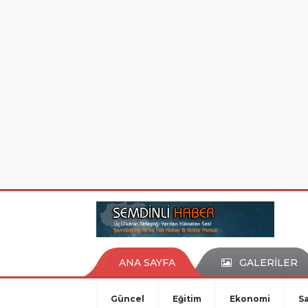
istanbul evden eve nakliyat
eşya depolama
ANA SAYFA
GALERİLER
Güncel
Eğitim
Ekonomi
Sa