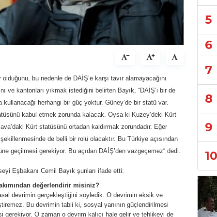
5
6
7
 bir olduğunu, bu nedenle de DAİŞ’e karşı tavır alamayacağını
ı ve kantonları yıkmak istediğini belirten Bayık, “DAİŞ’i bir de
8
kullanacağı herhangi bir güç yoktur. Güney’de bir statü var.
tatüsünü kabul etmek zorunda kalacak. Oysa ki Kuzey’deki Kürt
9
java’daki Kürt statüsünü ortadan kaldırmak zorundadır. Eğer
şekillenmesinde de belli bir rolü olacaktır. Bu Türkiye açısından
üne geçilmesi gerekiyor. Bu açıdan DAİŞ’den vazgeçemez“ dedi.
1
i Eşbakanı Cemil Bayık şunları ifade etti:
bakımından değerlendirir misiniz?
asal devrimin gerçekleştiğini söyledik. O devrimin eksik ve
tiremez. Bu devrimin tabii ki, sosyal yanının güçlendirilmesi
i gerekiyor. O zaman o devrim kalıcı hale gelir ve tehlikeyi de