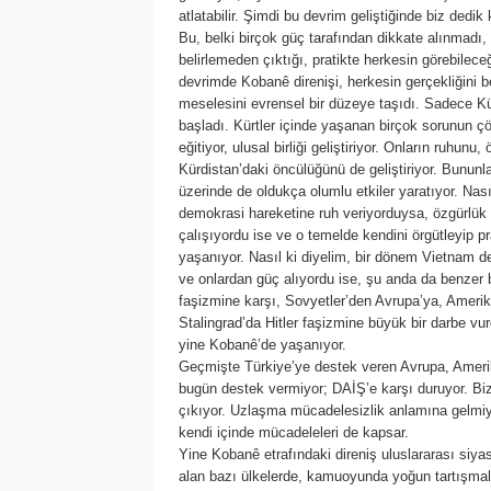
atlatabilir. Şimdi bu devrim geliştiğinde biz dedik
Bu, belki birçok güç tarafından dikkate alınmadı,
belirlemeden çıktığı, pratikte herkesin görebileceğ
devrimde Kobanê direnişi, herkesin gerçekliğini b
meselesini evrensel bir düzeye taşıdı. Sadece Kür
başladı. Kürtler içinde yaşanan birçok sorunun çö
eğitiyor, ulusal birliği geliştiriyor. Onların ruhu
Kürdistan’daki öncülüğünü de geliştiriyor. Bununla
üzerinde de oldukça olumlu etkiler yaratıyor. Nas
demokrasi hareketine ruh veriyorduysa, özgürlük 
çalışıyordu ise ve o temelde kendini örgütleyip p
yaşanıyor. Nasıl ki diyelim, bir dönem Vietnam de
ve onlardan güç alıyordu ise, şu anda da benzer 
faşizmine karşı, Sovyetler’den Avrupa’ya, Ameri
Stalingrad’da Hitler faşizmine büyük bir darbe vu
yine Kobanê’de yaşanıyor.
Geçmişte Türkiye’ye destek veren Avrupa, Amerik
bugün destek vermiyor; DAİŞ’e karşı duruyor. Bi
çıkıyor. Uzlaşma mücadelesizlik anlamına gelmi
kendi içinde mücadeleleri de kapsar.
Yine Kobanê etrafındaki direniş uluslararası siyas
alan bazı ülkelerde, kamuoyunda yoğun tartışmalar 