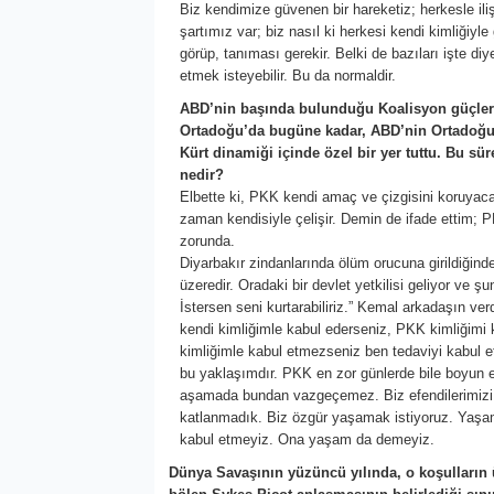
Biz kendimize güvenen bir hareketiz; herkesle iliş
şartımız var; biz nasıl ki herkesi kendi kimliğiyle
görüp, tanıması gerekir. Belki de bazıları işte di
etmek isteyebilir. Bu da normaldir.
ABD’nin başında bulunduğu Koalisyon güçlerin
Ortadoğu’da bugüne kadar, ABD’nin Ortadoğu’
Kürt dinamiği içinde özel bir yer tuttu. Bu sü
nedir?
Elbette ki, PKK kendi amaç ve çizgisini koruya
zaman kendisiyle çelişir. Demin de ifade ettim; P
zorunda.
Diyarbakır zindanlarında ölüm orucuna girildiğind
üzeredir. Oradaki bir devlet yetkilisi geliyor ve 
İstersen seni kurtarabiliriz.” Kemal arkadaşın ve
kendi kimliğimle kabul ederseniz, PKK kimliğimi
kimliğimle kabul etmezseniz ben tedaviyi kabul 
bu yaklaşımdır. PKK en zor günlerde bile boyun e
aşamada bundan vazgeçemez. Biz efendilerimizi 
katlanmadık. Biz özgür yaşamak istiyoruz. Yaşa
kabul etmeyiz. Ona yaşam da demeyiz.
Dünya Savaşının yüzüncü yılında, o koşulların 