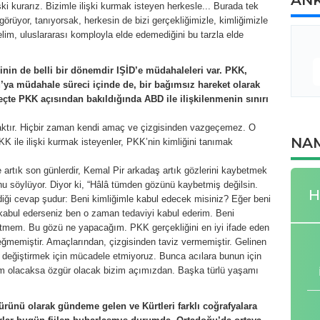
ki kurarız. Bizimle ilişki kurmak isteyen herkesle... Burada tek
 görüyor, tanıyorsak, herkesin de bizi gerçekliğimizle, kimliğimizle
yelim, uluslararası komployla elde edemediğini bu tarzla elde
in de belli bir dönemdir IŞİD’e müdahaleleri var. PKK,
ya müdahale süreci içinde de, bir bağımsız hareket olarak
reçte PKK açısından bakıldığında ABD ile ilişkilenmenin sınırı
caktır. Hiçbir zaman kendi amaç ve çizgisinden vazgeçemez. O
NAM
KK ile ilişki kurmak isteyenler, PKK’nin kimliğini tanımak
e artık son günlerdir, Kemal Pir arkadaş artık gözlerini kaybetmek
şunu söylüyor. Diyor ki, “Hâlâ tümden gözünü kaybetmiş değilsin.
H
rdiği cevap şudur: Beni kimliğimle kabul edecek misiniz? Eğer beni
 kabul ederseniz ben o zaman tedaviyi kabul ederim. Beni
etmem. Bu gözü ne yapacağım. PKK gerçekliğini en iyi ifade eden
ğmemiştir. Amaçlarından, çizgisinden taviz vermemiştir. Gelinen
değiştirmek için mücadele etmiyoruz. Bunca acılara bunun için
m olacaksa özgür olacak bizim açımızdan. Başka türlü yaşamı
ürünü olarak gündeme gelen ve Kürtleri farklı coğrafyalara