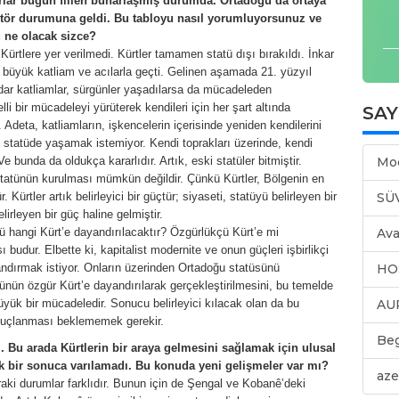
ırlar bugün fiilen buharlaşmış durumda. Ortadoğu’da ortaya
aktör durumuna geldi. Bu tabloyu nasıl yorumluyorsunuz ve
 ne olacak sizce?
rtlere yer verilmedi. Kürtler tamamen statü dışı bırakıldı. İnkar
in büyük katliam ve acılarla geçti. Gelinen aşamada 21. yüzyıl
kadar katliamlar, sürgünler yaşadılarsa da mücadeleden
li bir mücadeleyi yürüterek kendileri için her şart altında
SA
r. Adeta, katliamların, işkencelerin içerisinde yeniden kendilerini
ki statüde yaşamak istemiyor. Kendi toprakları üzerinde, kendi
e bunda da oldukça kararlıdır. Artık, eski statüler bitmiştir.
Mo
statünün kurulması mümkün değildir. Çünkü Kürtler, Bölgenin en
ürtler artık belirleyici bir güçtür; siyaseti, statüyü belirleyen bir
SÜ
lirleyen bir güç haline gelmiştir.
 hangi Kürt’e dayandırılacaktır? Özgürlükçü Kürt’e mi
Ava
ı budur. Elbette ki, kapitalist modernite ve onun güçleri işbirlikçi
andırmak istiyor. Onların üzerinden Ortadoğu statüsünü
HO
tünün özgür Kürt’e dayandırılarak gerçekleştirilmesini, bu temelde
üyük bir mücadeledir. Sonucu belirleyici kılacak olan da bu
AU
nuçlanması beklememek gerekir.
Be
i. Bu arada Kürtlerin bir araya gelmesini sağlamak için ulusal
 bir sonuca varılamadı. Bu konuda yeni gelişmeler var mı?
aze
raki durumlar farklıdır. Bunun için de Şengal ve Kobanê’deki