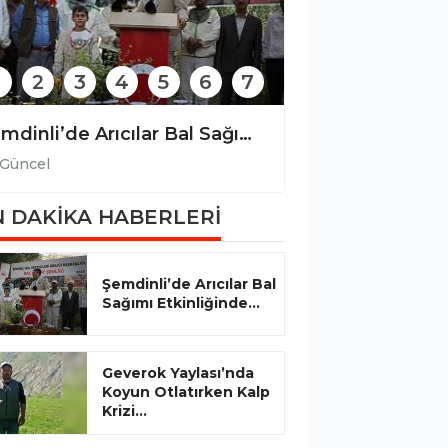
2
3
4
5
6
7
Şemdinli’de Arıcılar Bal Sağımı Etkinliğinde Bir Araya Geldi
Güncel
Güncel
 DAKİKA HABERLERİ
Şemdinli’de Arıcılar Bal
Sağımı Etkinliğinde...
Geverok Yaylası’nda
Koyun Otlatırken Kalp
Krizi...