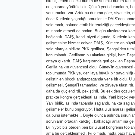
direnişlerden önceki durum ile sonraki durum farklı
ne çalışma yürütülebilir. Çünkü yeni durumların,
yansımaları var. Artık bu duruma göre, siyasetin, 
önce Kürtlerin yaşadığı sorunlar ile DAİŞ’den sonra
saldırarak, aslında etnik bir temizliği gerçekleşt
müsaade etmedi de ondan. Bugün uluslararası kam
bağlantılı. DAİŞ, kendi niyeti dışında, Kürtlerin ken
gelişmesine hizmet ediyor. DAİŞ, Kürtlere en büyük
saldırılarıyla birlikte PKK gerillası, Şengal’den t
konumlandı. Gerillanın bu alanlara gidişi, hem Pe
ortaya çıkardı. DAİŞ karşısında geri çekilen Peşme
Gerilla halkın güvencesi oldu, Güney’in güvencesi
toplumunda PKK’ye, gerillaya büyük bir saygınlığı 
geliştirilen birçok antipropaganda yerle bir oldu. 
gelişmesi, Şengal’i tamamladı ve zirveye ulaştırdı.
daha da güçlendirdi, pekiştirdi. Bu eskiden çözül
pratikte kongre gerçekleşti aslında. Yani birçok yer
Yani birlik, aslında tabanda sağlandı, halkta sağl
gelişmeler bunu öngörüyor. Hatta uluslararası geliş
da bunu istemekte... Böyle olunca aslında sorunla
sorunların ortadan kalktığı, kalkacağı anlamına ge
Biliniyor; biz öteden beri bir ulusal kongrenin topla
ama bu gerçekleşmedi. İyi olmadı, hatta bazı hayal