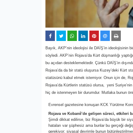
Bayık,
AKP’nin ideolojisi ile DAİŞ’in ideolojisinin
söyledi. AKP’nin Rojava’da Kürt düşmanlığı yaptığın
bu açıdan desteklemektedir. Çünkü DAİŞ’in dışında 
Rojava’da da bir statü oluşursa Kuzey’deki Kürt s
statüsünü kabul etmek istemiyor. Onun için de, Ro
Rojava’da Kürtlerin statüsü olursa, yeni Suriye’nin 
hiç de istenmeyen bir durumdur. Mutlaka bunun ön
Evrensel gazetesine konuşan KCK Yürütme Konsey
Rojava ve Kobanê’de gelişen süreci, etkileri 
Şimdi dikkat edilirse, biz Rojava’da büyük bir siy
hataları var şüphesiz ama bunlar bu gerçeği değiş
gerekiyor; siyasal devrimle bunun bütünleştirilmes