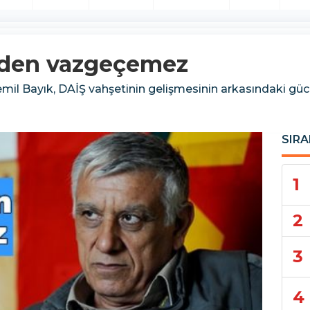
'den vazgeçemez
l Bayık, DAİŞ vahşetinin gelişmesinin arkasındaki gücü
SIRA
1
2
3
4