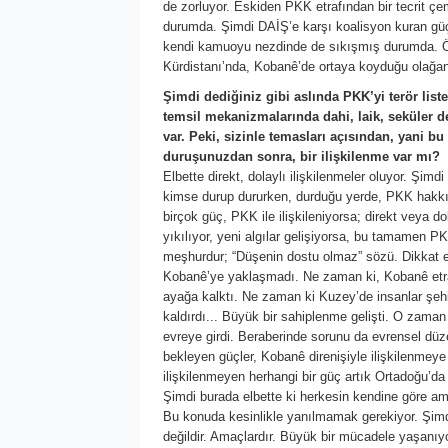
de zorluyor. Eskiden PKK etrafından bir tecrit çem
durumda. Şimdi DAİŞ’e karşı koalisyon kuran güç
kendi kamuoyu nezdinde de sıkışmış durumda. Öze
Kürdistanı’nda, Kobanê’de ortaya koyduğu olağanüs
Şimdi dediğiniz gibi aslında PKK’yi terör list
temsil mekanizmalarında dahi, laik, seküler d
var. Peki, sizinle temasları açısından, yani bu s
duruşunuzdan sonra, bir ilişkilenme var mı?
Elbette direkt, dolaylı ilişkilenmeler oluyor. Şimd
kimse durup dururken, durduğu yerde, PKK hakkın
birçok güç, PKK ile ilişkileniyorsa; direkt veya d
yıkılıyor, yeni algılar gelişiyorsa, bu tamamen PK
meşhurdur; “Düşenin dostu olmaz” sözü. Dikkat ed
Kobanê’ye yaklaşmadı. Ne zaman ki, Kobanê etraf
ayağa kalktı. Ne zaman ki Kuzey’de insanlar şehit 
kaldırdı... Büyük bir sahiplenme gelişti. O zaman
evreye girdi. Beraberinde sorunu da evrensel düz
bekleyen güçler, Kobanê direnişiyle ilişkilenmeye
ilişkilenmeyen herhangi bir güç artık Ortadoğu’d
Şimdi burada elbette ki herkesin kendine göre am
Bu konuda kesinlikle yanılmamak gerekiyor. Şimd
değildir. Amaçlardır. Büyük bir mücadele yaşanıy