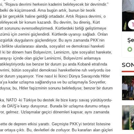
 ki, “Rojava devrimi herkesin kaderini belirleyecek bir devrimdir.”
 belki de küçümsendi. Ama bugün artık, bunun bir teorik
i bir gerçeklik haline geldiği ortadadır. Artık Rojava devrimi, o
elirleyecek bir konum kazandı. Bu devrim, bu direniş, Kürt
1
t sorununu evrenselleştirmedi. Kürtlerdeki birliği geliştirmeye
zümü için zemini güçlendirdi. Kürtlerde uyanışı sağladı. Onları
Diyarbakır'da kadın cinayeti
nu, özgürlük duygularını güçlendiriyor. Bu aynı zamanda PKK’nin
 birlikte uluslararası alanda, sosyalist ve demokrasi hareketi
Güncel
ıl ki bir dönem hani Bolşevizm, Leninizm, işte sosyalist harekete,
arayışı içinde olan güçler Leninizmi, Bolşevizmi anlamaya
SON
ratikleştiriyordu ise benzer bir durum şu anda Kobanê etrafında
vrimi, bütün sosyalist demokrasi hareketlerine ruh veriyordu ise
bir durum yaşanıyor. Yine nasıl ki İkinci Dünya Savaşında Hitler
ka’ya kadar uzlaşma sağlandıysa ve bu uzlaşmayla Sovyetler,
rduysa; bu, Hitler faşizminin sonunu belirlediyse; benzer bir durum
a, NATO -ki Türkiye bu destek ile bize karşı savaş yürütüyordu-
z de DAİŞ’e karşı duruyoruz. Burada bir uzlaşma durumu ortaya
yor, gelmez. Uzlaşmalar geçici dönemleri kapsar, aynı zamanda
ette de deprem etkisi yarattı. Geçmişte PKK’yi terörist listesine
ortaya çıktı. Bu, devletleri de zorluyor. Bu kararları alan güçleri