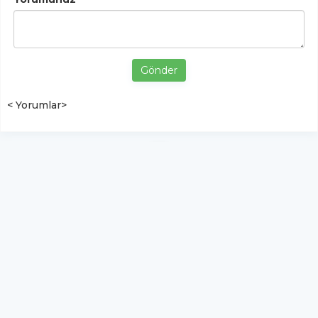
Gönder
< Yorumlar>
YUKARI ÇIK
Yazılım:
TE Bilişim
ŞemdinliHaber - Tüm hakları saklıdır.
Copyright © 2026