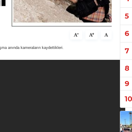
5
6
ışma anında kameraların kaydettikleri.
7
8
9
1