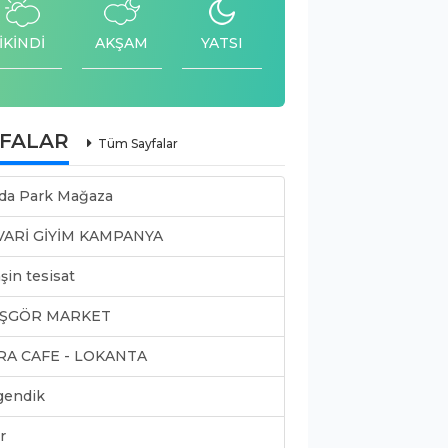
İKİNDİ
AKŞAM
YATSI
YFALAR
Tüm Sayfalar
da Park Mağaza
VARİ GİYİM KAMPANYA
şin tesisat
ŞGÖR MARKET
RA CAFE - LOKANTA
gendik
r