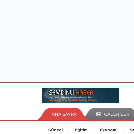
istanbul evden eve nakliyat
eşya depolama
ANA SAYFA
GALERİLER
Güncel
Eğitim
Ekonomi
Sa