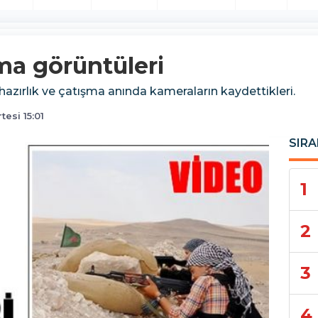
ma görüntüleri
azırlık ve çatışma anında kameraların kaydettikleri.
tesi 15:01
SIRA
1
2
3
4