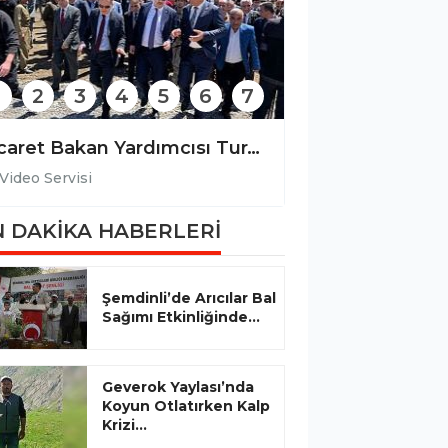
2
3
4
5
6
7
Ticaret Bakan Yardımcısı Turagay, 'Derecik Sınır Kapısı'nda inceleme yaptı
Video Servisi
Video Servisi
 DAKİKA HABERLERİ
Şemdinli’de Arıcılar Bal
Sağımı Etkinliğinde...
Geverok Yaylası’nda
Koyun Otlatırken Kalp
Krizi...