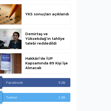
YKS sonuçları açıklandı
Demirtaş ve
Yüksekdağ’ın tahliye
talebi reddedildi
Hakkâri’de İUP
Kapsamında 89 Kişi İşe
Alınacak
Facebook
9.2B
Twitter
2.3B