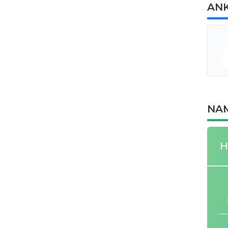
AN
NAM
H