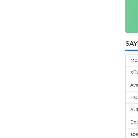
SA
Mo
SÜ
Ava
HO
AU
Be
aze