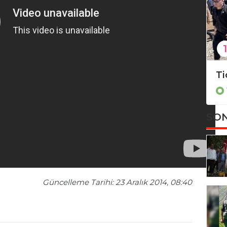
1
Dar Hejiroke'yi Meclis'te söyledi: CHP'li vekilden Aynur Doğan'a destek
Şemdinlili sanatçı Bekirxan’dan Sofi Ömerli klip
Video Servisi
SON
Güncelleme Tarihi: 23 Aralık 2014, 08:40